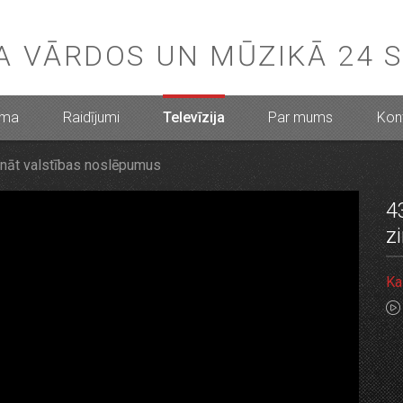
BA VĀRDOS UN MŪZIKĀ 24 
mma
Raidījumi
Televīzija
Par mums
Kont
zināt valstības noslēpumus
4
z
Ka