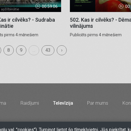
00:59:06
00
Kas ir cilvēks? - Sudraba
502. Kas ir cilvēks? - Dēm
inātie
vilinājums
ēts pirms 4 mēnešiem
Publicēts pirms 4 mēnešiem
8
9
…
43
›
mma
Raidījumi
Televīzija
Par mums
Kont
67213704, 67210096, e-pasts
lkr@lkr.lv
•
Copyright 2026 SIA "Vā
ngļu val. "cookies"). Turpinot lietot šo tīmekļvietni, Jūs piekrīt