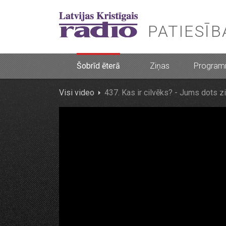
PATIESĪ
Šobrīd ēterā
Ziņas
Progra
Visi video
437. Kas ir cilvēks? - Jums dots 