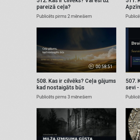
512. Kas ir cilvēks? Vai esi uz
511. K
pareizā ceļa?
Apzī
Publicēts pirms 2 mēnešiem
Public
00:58:51
508. Kas ir cilvēks? Ceļa gājums
507. 
kad nostaigāts būs
sevi -
Publicēts pirms 3 mēnešiem
Public