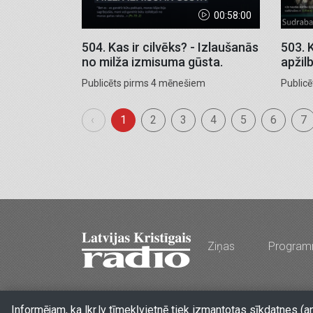
00:58:00
504. Kas ir cilvēks? - Izlaušanās
503. 
no milža izmisuma gūsta.
apžilb
Publicēts pirms 4 mēnešiem
Public
‹
1
2
3
4
5
6
7
Ziņas
Progra
Stabu iela 77a, Rīga, LV-1009, Latvija
•
Tālr. 
Informējam, ka lkr.lv tīmekļvietnē tiek izmantotas sīkdatnes (a