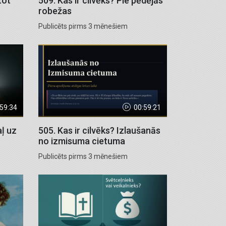
tot
509. Kas ir cilvēks? Pie pēdējās
robežas
Publicēts pirms 3 mēnešiem
:59:34
00:59:21
aļ uz
505. Kas ir cilvēks? Izlaušanās
no izmisuma cietuma
Publicēts pirms 3 mēnešiem