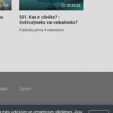
:57:59
00:59:26
as
501. Kas ir cilvēks? -
Svētceļnieks vai veikalnieks?
Publicēts pirms 4 mēnešiem
akti
Ziedot
rds & Co" - Latvijas Kristīgais radio
at, ka mēs uzkrāsim un izmantosim sīkdatnes Jūsu