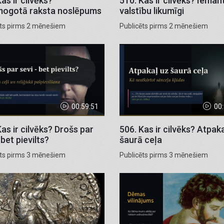
as ir cilvēks?
510. Kas ir cilvēks? Ieman
mogotā raksta noslēpums
valstību likumīgi
ēts pirms 2 mēnešiem
Publicēts pirms 2 mēnešiem
00:59:51
00
Kas ir cilvēks? Drošs par
506. Kas ir cilvēks? Atpak
 bet pievilts?
šaurā ceļa
ēts pirms 3 mēnešiem
Publicēts pirms 3 mēnešiem