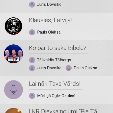
Juris Doveiko
Klausies, Latvija!
Pauls Oleksa
Ko par to saka Bībele?
Tālivaldis Tālbergs
Juris Doveiko
Pauls Oleksa
Lai nāk Tavs Vārds!
Mārtiņš Ogle-Ozoliņš
LKR Dievkalpojumi "Pie Tā