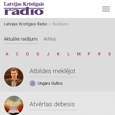
Latvijas Kristīgais Radio
Raidījumi
Aktuālie raidījumi
Arhīvs
A
C
D
G
J
K
L
M
P
R
S
Atbildes meklējot
Ungars Gulbis
Atvērtas debesis