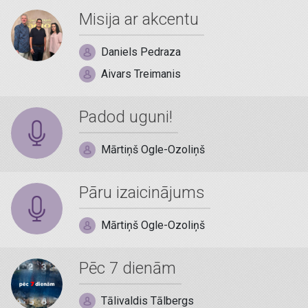
Misija ar akcentu
Daniels Pedraza
Aivars Treimanis
Padod uguni!
Mārtiņš Ogle-Ozoliņš
Pāru izaicinājums
Mārtiņš Ogle-Ozoliņš
Pēc 7 dienām
Tālivaldis Tālbergs