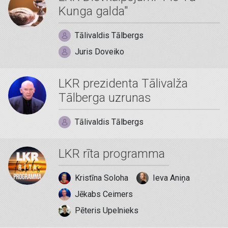
Kunga galda"
Tālivaldis Tālbergs
Juris Doveiko
LKR prezidenta Tālivalža
Tālberga uzrunas
Tālivaldis Tālbergs
LKR rīta programma
Kristīna Soloha
Ieva Aniņa
Jēkabs Ceimers
Pēteris Upelnieks