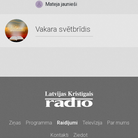
Mateja jaunieši
Vakara svētbrīdis
Ziņas
Programma
Raidījumi
Televīzija
Par mums
Kontakti
Ziedot