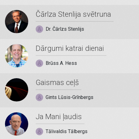
Čārlza Stenlija svētruna
Dr. Čārlzs Stenlijs
Dārgumi katrai dienai
Brūss A. Hess
Gaismas ceļš
Gints Lūsis-Grīnbergs
Ja Mani ļaudis
Tālivaldis Tālbergs