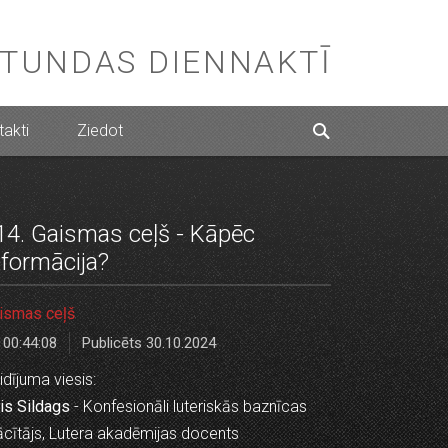
STUNDAS DIENNAKTĪ
akti
Ziedot
14. Gaismas ceļš - Kāpēc
eformācija?
ismas ceļš
00:44:08
Publicēts 30.10.2024
idījuma viesis:
is Sildags
- Konfesionāli luteriskās baznīcas
cītājs, Lutera akadēmijas docents