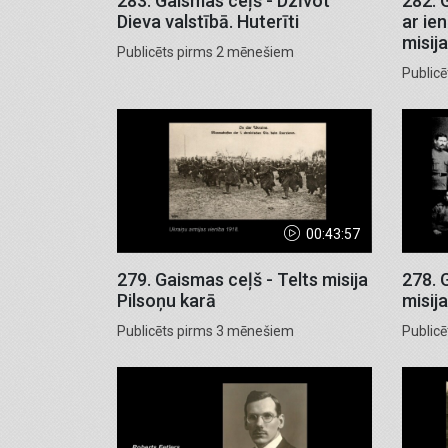
283. Gaismas ceļš - Dzīvot
282. 
Dieva valstībā. Huterīti
ar ien
misija
Publicēts pirms 2 mēnešiem
Public
00:43:57
279. Gaismas ceļš - Telts misija
278. 
Pilsoņu karā
misija
Publicēts pirms 3 mēnešiem
Public