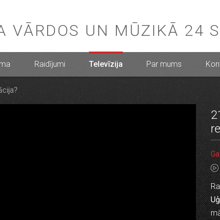
BA VĀRDOS UN MŪZIKĀ 24 
mma
Raidījumi
Televīzija
Par mums
Kont
cija?
2
r
Ga
Ra
Uģ
mā