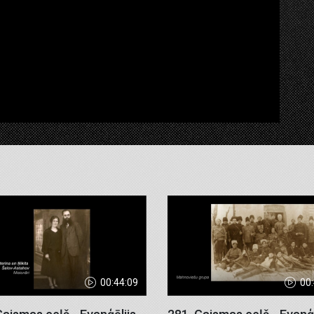
00:44:09
00