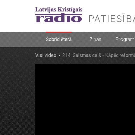
PATIESĪ
Šobrīd ēterā
Ziņas
Progra
Visi video
214. Gaismas ceļš - Kāpēc reformā