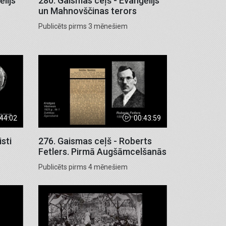
lijs
280. Gaismas ceļš - Evanģēlijs
un Mahnovščinas terors
Publicēts pirms 3 mēnešiem
:44:02
00:43:59
sti
276. Gaismas ceļš - Roberts
Fetlers. Pirmā Augšāmcelšanās
Publicēts pirms 4 mēnešiem