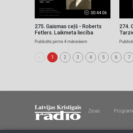
00:44:06
275. Gaismas ceļš - Roberts
274. 
Fetlers. Laikmeta liecība
Tarzi
Publicēts pirms 4 mēnešiem
Public
‹
1
2
3
4
5
6
7
Ziņas
Progra