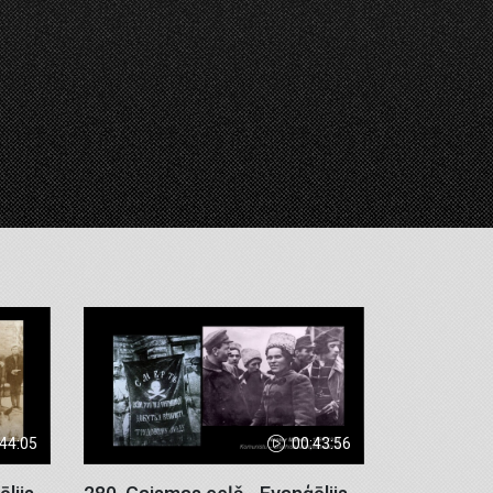
:44:05
00:43:56