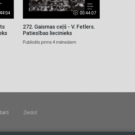
:44:04
00:44:07
ts
272. Gaismas ceļš - V. Fetlers.
ieks
Patiesības liecinieks
Publicēts pirms 4 mēnešiem
akti
Ziedot