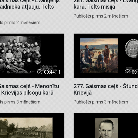
Gaismas ceļš - Evanģēlijs
281. Gaismas ceļš - Evanģē
aidnieka atļauju. Telts
karā. Telts misija
Publicēts pirms 2 mēnešiem
ēts pirms 2 mēnešiem
00:44:11
00
Gaismas ceļš - Menonītu
277. Gaismas ceļš - Štundi
 Krievijas pilsoņu karā
Krievijā
ēts pirms 3 mēnešiem
Publicēts pirms 3 mēnešiem