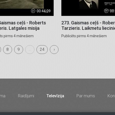
00:44:09
00
Gaismas ceļš - Roberts
273. Gaismas ceļš - Rober
eris. Latgales misija
Tarzieris. Laikmetu liecin
ēts pirms 4 mēnešiem
Publicēts pirms 4 mēnešiem
8
9
…
24
›
mma
Raidījumi
Televīzija
Par mums
Kont