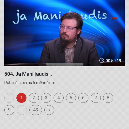
00:59:19
504. Ja Mani ļaudis...
Publicēts pirms 5 mēnešiem
‹
1
2
3
4
5
6
7
8
9
…
43
›