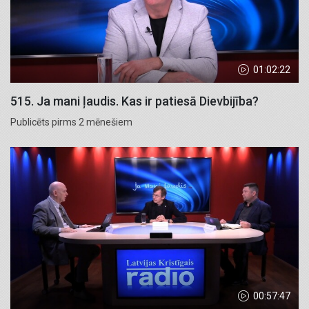
01:02:22
515. Ja mani ļaudis. Kas ir patiesā Dievbijība?
Publicēts pirms 2 mēnešiem
00:57:47