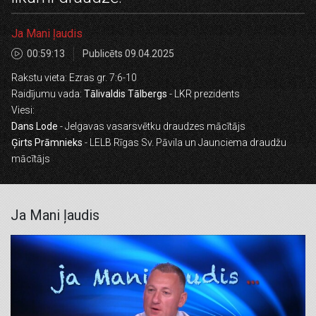
Ja Mani ļaudis
00:59:13
Publicēts 09.04.2025
Rakstu vieta: Ezras gr. 7:6-10
Raidījumu vada:
Tālivaldis Tālbergs
- LKR prezidents
Viesi:
Dans Lode
- Jelgavas vasarsvētku draudzes mācītājs
Ģirts Prāmnieks
- LELB Rīgas Sv. Pāvila un Jaunciema draudžu
mācītājs
Ja Mani ļaudis