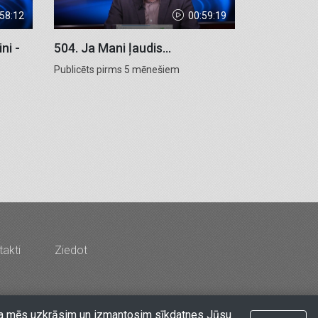
:58:12
00:59:19
ni -
504. Ja Mani ļaudis...
Publicēts pirms 5 mēnešiem
akti
Ziedot
rds & Co" - Latvijas Kristīgais radio
at, ka mēs uzkrāsim un izmantosim sīkdatnes Jūsu