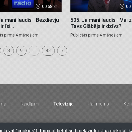
00:58:21
00
Ja mani ļaudis - Bezdievju
505. Ja mani ļaudis - Vai zi
ir īsi...
Tavs Glābējs ir dzīvs?
ēts pirms 4 mēnešiem
Publicēts pirms 4 mēnešiem
8
9
…
43
›
mma
Raidījumi
Televīzija
Par mums
Kont
67213704, 67210096, e-pasts
lkr@lkr.lv
•
Copyright 2026 SIA "Vā
ngļu val. "cookies"). Turpinot lietot šo tīmekļvietni, Jūs piekrīt