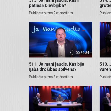
515. Ja mani ļaudis. Kas ir
514. 
patiesā Dievbijība?
grūtie
Publicēts pirms 2 mēnešiem
Public
00:59:34
511. Ja mani ļaudis. Kas bija
510. 
Ījaba drošības spilvens?
varen
Publicēts pirms 3 mēnešiem
Public