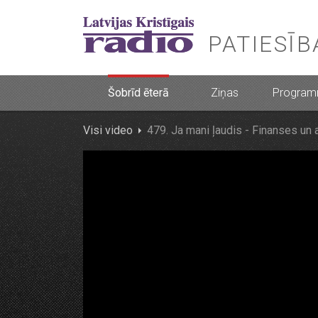
PATIESĪ
Šobrīd ēterā
Ziņas
Progra
Visi video
479. Ja mani ļaudis - Finanses un 