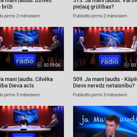
Ja mani ļaudis. Dzīves
513. Ja mani ļaudis. Vai D
 brīži
pieļauj grūtības?
ēts pirms 2 mēnešiem
Publicēts pirms 2 mēnešiem
00:59:06
00
Ja mani ļaudis. Cilvēka
509. Ja mani ļaudis - Kāp
ība Dieva acīs
Dievs neredz netaisnību?
ēts pirms 3 mēnešiem
Publicēts pirms 3 mēnešiem