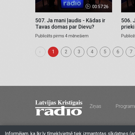
00:57:26
507. Ja mani ļaudis - Kādas ir
506. 
Tavas domas par Dievu?
prieki 
Publicēts pirms 4 mēnešiem
Public
‹
1
2
3
4
5
6
7
Ziņas
Progra
Stabu iela 77a, Rīga, LV-1009, Latvija
•
Tālr. 
Informējam, ka lkr.lv tīmekļvietnē tiek izmantotas sīkdatnes (a