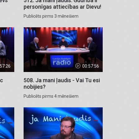
ievs
512. Ja mani ļaudis. Gudrība ir
personīgas attiecības ar Dievu!
Publicēts pirms 3 mēnešiem
:57:26
00:57:56
ēc
508. Ja mani ļaudis - Vai Tu esi
nobijies?
Publicēts pirms 4 mēnešiem