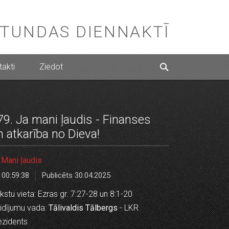
STUNDAS DIENNAKTĪ
akti
Ziedot
79. Ja mani ļaudis - Finanses
n atkarība no Dieva!
 Mani ļaudis
00:59:38
Publicēts 30.04.2025
kstu vieta: Ezras gr. 7:27-28 un 8:1-20
idījumu vada:
Tālivaldis Tālbergs
- LKR
ezidents