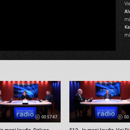
Vie
Al
mā
Ka
mā
00:57:47
00