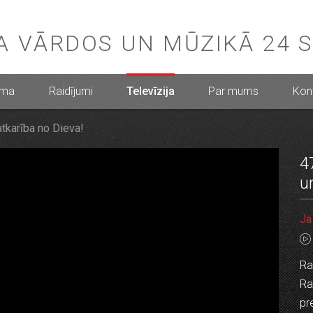
BA VĀRDOS UN MŪZIKĀ 24 
mma
Raidījumi
Televīzija
Par mums
Kont
atkarība no Dieva!
4
u
Ja
Ra
Ra
pr