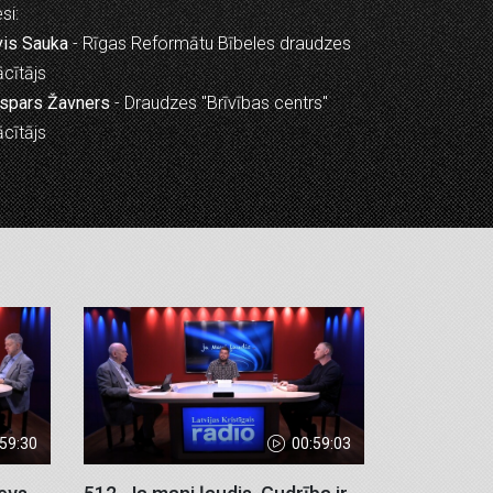
si:
vis Sauka
- Rīgas Reformātu Bībeles draudzes
cītājs
spars Žavners
- Draudzes "Brīvības centrs"
cītājs
:59:30
00:59:03