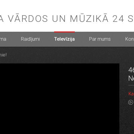
BA VĀRDOS UN MŪZIKĀ 24 
mma
Raidījumi
Televīzija
Par mums
Kont
mie!
4
N
Ka