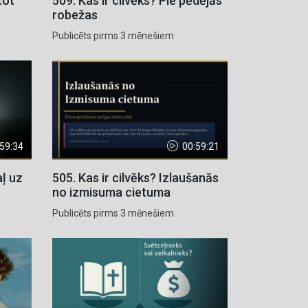
tot
509. Kas ir cilvēks? Pie pēdējās
robežas
Publicēts pirms 3 mēnešiem
:59:34
00:59:21
aļ uz
505. Kas ir cilvēks? Izlaušanās
no izmisuma cietuma
Publicēts pirms 3 mēnešiem