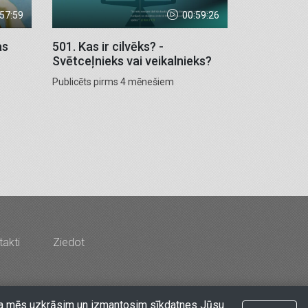
:57:59
00:59:26
as
501. Kas ir cilvēks? -
Svētceļnieks vai veikalnieks?
Publicēts pirms 4 mēnešiem
akti
Ziedot
rds & Co" - Latvijas Kristīgais radio
at, ka mēs uzkrāsim un izmantosim sīkdatnes Jūsu