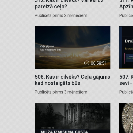
512. Kas ir cilvēks? Vai esi uz
511. K
pareizā ceļa?
Apzī
Publicēts pirms 2 mēnešiem
Public
00:58:51
508. Kas ir cilvēks? Ceļa gājums
507. 
kad nostaigāts būs
sevi -
Publicēts pirms 3 mēnešiem
Public