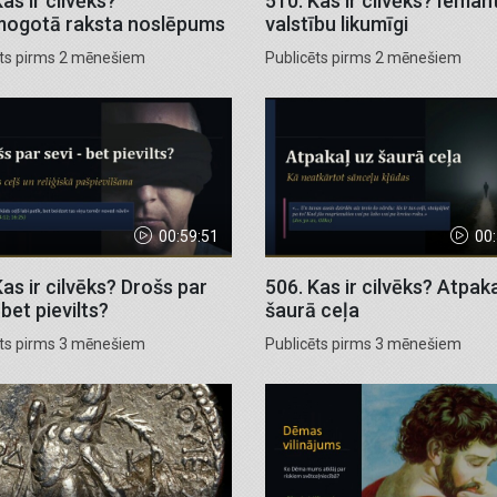
as ir cilvēks?
510. Kas ir cilvēks? Ieman
mogotā raksta noslēpums
valstību likumīgi
ēts pirms 2 mēnešiem
Publicēts pirms 2 mēnešiem
00:59:51
00
Kas ir cilvēks? Drošs par
506. Kas ir cilvēks? Atpak
 bet pievilts?
šaurā ceļa
ēts pirms 3 mēnešiem
Publicēts pirms 3 mēnešiem