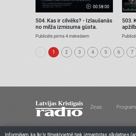
00:58:00
504. Kas ir cilvēks? - Izlaušanās
503. 
no milža izmisuma gūsta.
apžilb
Publicēts pirms 4 mēnešiem
Public
‹
1
2
3
4
5
6
7
Ziņas
Progra
Stabu iela 77a, Rīga, LV-1009, Latvija
•
Tālr. 
Informējam, ka lkr.lv tīmekļvietnē tiek izmantotas sīkdatnes (a