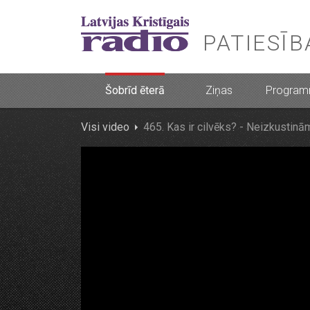
PATIESĪ
Šobrīd ēterā
Ziņas
Progra
Visi video
465. Kas ir cilvēks? - Neizkustinā