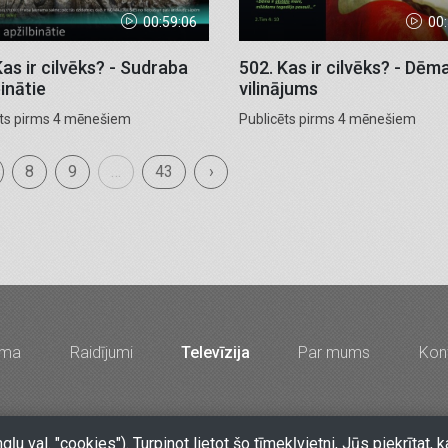
00:59:06
00
Kas ir cilvēks? - Sudraba
502. Kas ir cilvēks? - Dēm
inātie
vilinājums
ēts pirms 4 mēnešiem
Publicēts pirms 4 mēnešiem
8
9
…
43
›
mma
Raidījumi
Televīzija
Par mums
Kont
67213704, 67210096, e-pasts
lkr@lkr.lv
•
Copyright 2026 SIA "Vā
ngļu val. "cookies"). Turpinot lietot šo tīmekļvietni, Jūs piekrīt