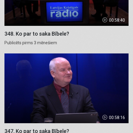
00:58:40
348. Ko par to saka Bībele?
Publicēts pirms 3 mēnešiem
00:58:16
347. Ko par to saka Bībele?