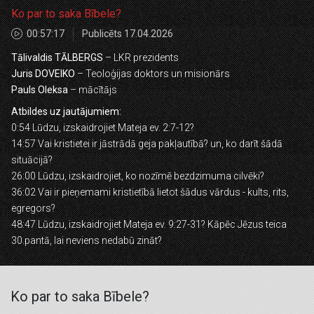
Ko par to saka Bībele?
00:57:17
Publicēts 17.04.2026
Tālivaldis TĀLBERGS
– LKR prezidents
Juris DOVEIKO
– Teoloģijas doktors un misionārs
Pauls Oleksa
– mācītājs
Atbildes uz jautājumiem:
0:54 Lūdzu, izskaidrojiet Mateja ev. 2:7-12?
14:57 Vai kristietei ir jāstrādā geja pakļautībā? un, ko darīt šādā
situācijā?
26:00 Lūdzu, izskaidrojiet, ko nozīmē bezdzimuma cilvēki?
36:02 Vai ir pieņemami kristietībā lietot šādus vārdus - kults, rits,
egregors?
48:47 Lūdzu, izskaidrojiet Mateja ev. 9:27-31? Kāpēc Jēzus teica
30.pantā, lai neviens nedabū zināt?
Ko par to saka Bībele?