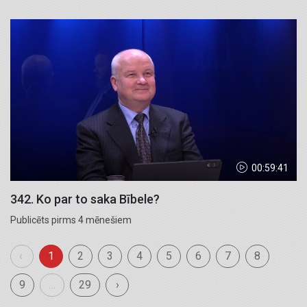
00:59:41
342. Ko par to saka Bībele?
Publicēts pirms 4 mēnešiem
‹
1
2
3
4
5
6
7
8
9
…
29
›