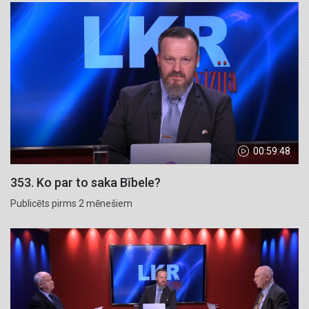
00:59:48
353. Ko par to saka Bībele?
Publicēts pirms 2 mēnešiem