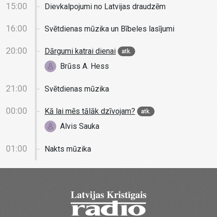
15:00
Dievkalpojumi no Latvijas draudzēm
16:00
Svētdienas mūzika un Bībeles lasījumi
20:00
Dārgumi katrai dienai
atk.
Brūss A. Hess
21:00
Svētdienas mūzika
00:00
Kā lai mēs tālāk dzīvojam?
atk.
Alvis Sauka
01:00
Nakts mūzika