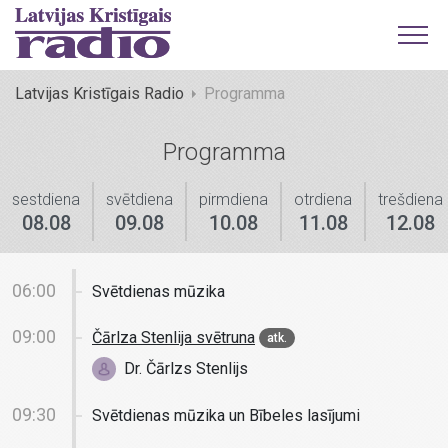
Latvijas Kristīgais Radio
Programma
Programma
sestdiena
svētdiena
pirmdiena
otrdiena
trešdiena
08.08
09.08
10.08
11.08
12.08
06:00
Svētdienas mūzika
09:00
Čārlza Stenlija svētruna
atk.
Dr. Čārlzs Stenlijs
09:30
Svētdienas mūzika un Bībeles lasījumi