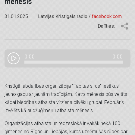
mēnesis
31.01.2025
Latvijas Kristigais radio /
facebook.com
Dalīties:
0:00
0:00
Kristīgā labdarības organizācija “Tabitas sirds” iesākusi
jauno gadu ar jaunām tradīcijām. Katrs mēnesis būs veltīts
kādai biedrības atbalsta virziena cilvēku grupai. Februāris
izvēlēts kā audžuģimeņu atbalsta mēnesis.
Organizācijas atbalsta un redzeslokā ir vairāk nekā 100
ģimenes no Rīgas un Liepājas, kuras uzņēmušās rūpes par