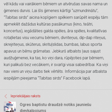
vēl kādu vai vairākiem bērniem un atvērušas savas nama un
ģimenes durvis. Lai šīs ģimenes kārtīgi “uzmundrinātu”,
“Tabitas sirds” aicina kopīgiem spēkiem sarūpēt iespēju tām
apmeklēt dažādus kultūras pasākumus (kino, teātri,
koncertus), iegādāties galda spēles, āra spēles, kvalitatīvas
rotaļlietas visu vecumu bērniem, divriteņus, dip-dap riteņus,
skrejriteņus, skūterus, skrituļslidas, bumbas, labus sporta
apavus un bērnu grāmatas. Jebkurš atbalsts ļaus sajust
audžuģimenei, ka tas, ko viņi dara, rūpējoties par bērniem,
kuri palikuši bez vecākiem, ir svarīgi visai sabiedrībai. Ka viņi
nav vieni un viņu darbs tiek vērtēts. Informācija par atbalsta
iespējām pieejama “Tabitas sirds” Facebook lapā.
Iepriekšējais raksts
Ogres baptistu draudzē notiks jauniešu
dievkalpojums