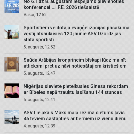
No 6. līdz 8. augustam iespējams pievienoties
konferencei L.I.F.E. 2026 tiešsaistē
Vakar, 12:52
Sportistiem veidotajā evaņģelizācijas pasākumā
vēstij atsaukušies 120 jaunie ASV Džordžijas
štata sportisti
5. augusts, 12:52
Saūda Arābijas kroņprincim bīskapi lūdz mainīt
attieksmi pret uz nāvi notiesātajiem kristiešiem
5. augusts, 12:47
Nigērijas sieviete pieteikusies Ginesa rekordam
ar Bībeles nepārtrauktu lasīšanu 144 stundas
5. augusts, 12:41
ASV Lielākais Maksimālā režīma cietums ļāvis
46 tēviem sastapties ar bērniem uz vienu dienu
4. augusts, 12:39