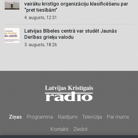
vairāku kristīgo organizāciju klasificēšanu par
“pret tiesībām”
4. augusts, 12:31
Latvijas Bībeles centrā var studēt Jaunās
Derības grieķu valodu
3. augusts, 18:26
Ziņas
Programma
Raidījumi
Televīzija
Par mums
Kontakti
Ziedot