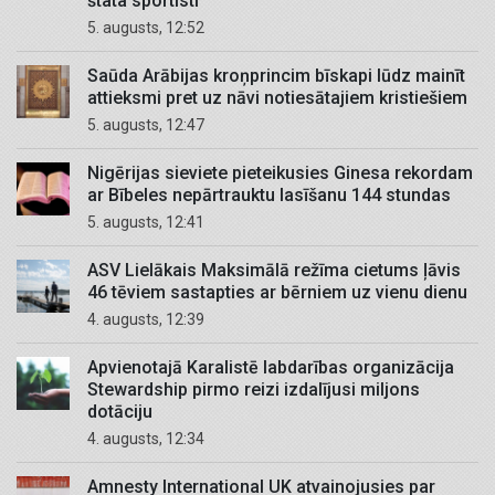
štata sportisti
5. augusts, 12:52
Saūda Arābijas kroņprincim bīskapi lūdz mainīt
attieksmi pret uz nāvi notiesātajiem kristiešiem
5. augusts, 12:47
Nigērijas sieviete pieteikusies Ginesa rekordam
ar Bībeles nepārtrauktu lasīšanu 144 stundas
5. augusts, 12:41
ASV Lielākais Maksimālā režīma cietums ļāvis
46 tēviem sastapties ar bērniem uz vienu dienu
4. augusts, 12:39
Apvienotajā Karalistē labdarības organizācija
Stewardship pirmo reizi izdalījusi miljons
dotāciju
4. augusts, 12:34
Amnesty International UK atvainojusies par