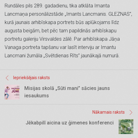
Rundāles pils 289. gadadienu, tika atklāta Imanta
Lancmaņa personālizstāde „Imants Lancmanis. GLEZNAS”,
kurā jaunais arhibīskapa portrets būs aplūkojams līdz
augusta beigām, bet pēc tam papildinās arhibīskapu
portretu galeriju Virsvaldes zālē. Par arhibīskapa Jāņa
Vanaga portreta tapšanu var lasīt interviju ar Imantu
Lancmani žurnāla „Svētdienas Rīts” jaunākajā numurā.
Iepriekšējais raksts
Misijas skolā „Sūti mani” sācies jauns
iesaukums
Nākamais raksts
Jēkabpilī aicina uz ģimenes konferenci