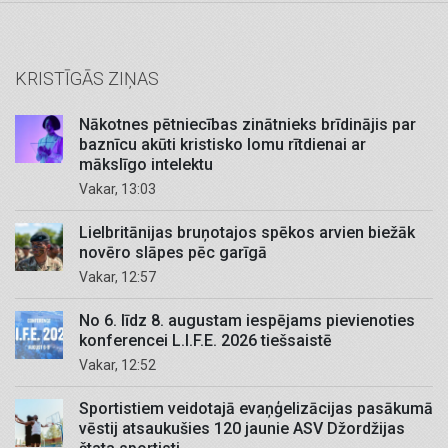
KRISTĪGĀS ZIŅAS
Nākotnes pētniecības zinātnieks brīdinājis par
baznīcu akūti kristisko lomu rītdienai ar
mākslīgo intelektu
Vakar, 13:03
Lielbritānijas bruņotajos spēkos arvien biežāk
novēro slāpes pēc garīgā
Vakar, 12:57
No 6. līdz 8. augustam iespējams pievienoties
konferencei L.I.F.E. 2026 tiešsaistē
Vakar, 12:52
Sportistiem veidotajā evaņģelizācijas pasākumā
vēstij atsaukušies 120 jaunie ASV Džordžijas