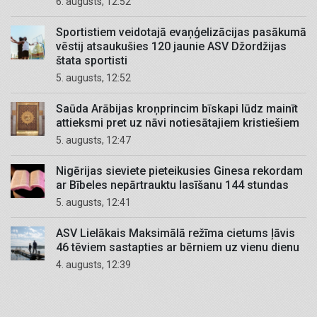
6. augusts, 12:52
Sportistiem veidotajā evaņģelizācijas pasākumā
vēstij atsaukušies 120 jaunie ASV Džordžijas
štata sportisti
5. augusts, 12:52
Saūda Arābijas kroņprincim bīskapi lūdz mainīt
attieksmi pret uz nāvi notiesātajiem kristiešiem
5. augusts, 12:47
Nigērijas sieviete pieteikusies Ginesa rekordam
ar Bībeles nepārtrauktu lasīšanu 144 stundas
5. augusts, 12:41
ASV Lielākais Maksimālā režīma cietums ļāvis
46 tēviem sastapties ar bērniem uz vienu dienu
4. augusts, 12:39