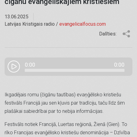
čigānu evanģēliskajiem kristiešiem
13.06.2025
Latvijas Kristigais radio /
evangelicalfocus.com
Dalīties:
0:00
0:00
Ikgadējais romu (čigānu tautības) evaņģēlisko kristiešu
festivāls Francijā jau sen kļuvis par tradīciju, taču līdz šim
plašākai sabiedrībai par to nebija informācijas.
Festivāls notiek Francijā, Luertas reģionā, Žienā (Gien). To
rīko Francijas evanģēlisko kristiešu denominācija – Dzīvība