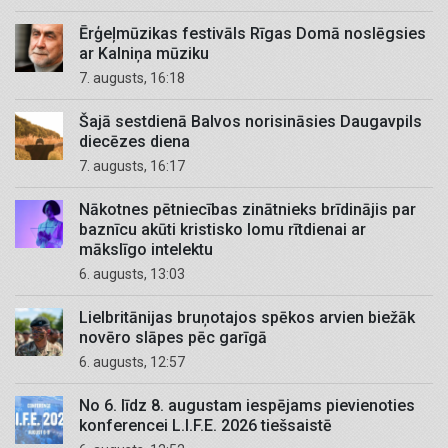
Ērģeļmūzikas festivāls Rīgas Domā noslēgsies
ar Kalniņa mūziku
7. augusts, 16:18
Šajā sestdienā Balvos norisināsies Daugavpils
diecēzes diena
7. augusts, 16:17
Nākotnes pētniecības zinātnieks brīdinājis par
baznīcu akūti kristisko lomu rītdienai ar
mākslīgo intelektu
6. augusts, 13:03
Lielbritānijas bruņotajos spēkos arvien biežāk
novēro slāpes pēc garīgā
6. augusts, 12:57
No 6. līdz 8. augustam iespējams pievienoties
konferencei L.I.F.E. 2026 tiešsaistē