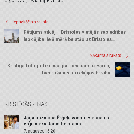
organizāciju vadītāji Francijā.
Iepriekšējais raksts
Pētījums atklāj – Bristoles vietējās sabiedrības
labklājība lielā mērā balstās uz Bristoles
draudžu darbu
Nākamais raksts
Kristīga fotogrāfe cīnās par tiesībām uz vārda,
biedrošanās un reliģijas brīvību
KRISTĪGĀS ZIŅAS
Jāņa baznīcas Ērģeļu vasarā viesosies
ērģelnieks Jānis Pēlmanis
7. augusts, 16:20