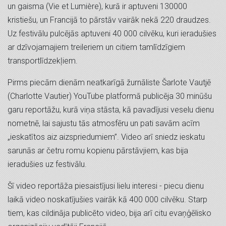
un gaisma (Vie et Lumière), kurā ir aptuveni 130000
kristiešu, un Francijā to pārstāv vairāk nekā 220 draudzes.
Uz festivālu pulcējās aptuveni 40 000 cilvēku, kuri ieradušies
ar dzīvojamajiem treileriem un citiem tamlīdzīgiem
transportlīdzekļiem.
Pirms piecām dienām neatkarīgā žurnāliste Šarlote Vautjē
(Charlotte Vautier) YouTube platformā publicēja 30 minūšu
garu reportāžu, kurā viņa stāsta, kā pavadījusi veselu dienu
nometnē, lai sajustu tās atmosfēru un pati savām acīm
„ieskatītos aiz aizspriedumiem”. Video arī sniedz ieskatu
sarunās ar četru romu kopienu pārstāvjiem, kas bija
ieradušies uz festivālu.
Šī video reportāža piesaistījusi lielu interesi - piecu dienu
laikā video noskatījušies vairāk kā 400 000 cilvēku. Starp
tiem, kas cildināja publicēto video, bija arī citu evaņģēlisko