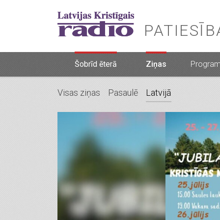
PATIESĪ
Šobrīd ēterā
Ziņas
Progra
Visas ziņas
Pasaulē
Latvijā