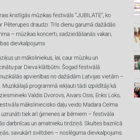
otrais kristīgās mūzikas festivāls “JUBILATE”, ko
r Pēterupes draudzi. Trīs dienu garumā dažādās
mma – mūzikas koncerti, sadziedāšanās vakari,
abas dievkalpojums.
ziķus un māksliniekus, lai, caur mūziku un
cinātu par Dieva klātbūtni. Šogad festivālā
an muzikālās apvienības no dažādām Latvijas vietām –
 Muzikālajā programmā iekļauti tādi izpildītāji kā
dziesminieki Valdis Dvorovs, Aivars Osis, Eriks Loks,
Festivāla māksliniecisko daļu veido Madara Celma
uzrunāti tiek arī ģimenes ar bērniem – festivāla
ās darbnīcas un amatnieku tirdziņš. Skultes baznīcā
aņās, savukārt svētdien – noslēguma dievkalpojums.