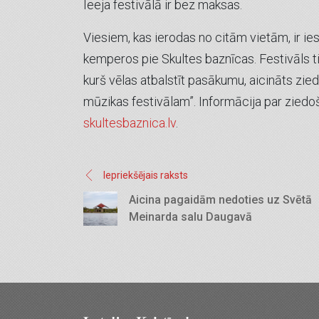
Ieeja festivālā ir bez maksas.
Viesiem, kas ierodas no citām vietām, ir iesp
kemperos pie Skultes baznīcas. Festivāls ti
kurš vēlas atbalstīt pasākumu, aicināts zie
mūzikas festivālam”. Informācija par zied
skultesbaznica.lv
.
Iepriekšējais raksts
Aicina pagaidām nedoties uz Svētā
Meinarda salu Daugavā