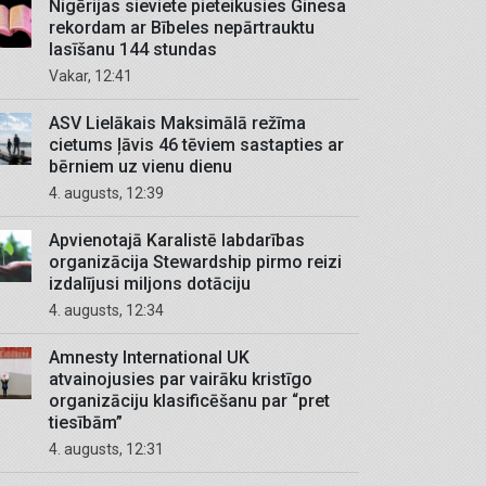
Nigērijas sieviete pieteikusies Ginesa
rekordam ar Bībeles nepārtrauktu
lasīšanu 144 stundas
Vakar, 12:41
ASV Lielākais Maksimālā režīma
cietums ļāvis 46 tēviem sastapties ar
bērniem uz vienu dienu
4. augusts, 12:39
Apvienotajā Karalistē labdarības
organizācija Stewardship pirmo reizi
izdalījusi miljons dotāciju
4. augusts, 12:34
Amnesty International UK
atvainojusies par vairāku kristīgo
organizāciju klasificēšanu par “pret
tiesībām”
4. augusts, 12:31