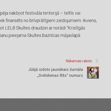
ēja nakšņot festivāla teritorijā – teltīs vai
ek finansēts no brīvprātīgiem ziedojumiem. Ikviens,
dot LELB Skultes draudzei ar norādi “Kristīgās
ošanu pieejama Skultes baznīcas mājaslapā:
Nākamais raksts
Jūlijā izdots jaunākais žurnāla
„Svētdienas Rīts” numurs