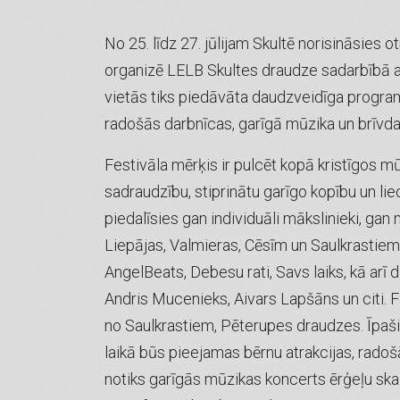
No 25. līdz 27. jūlijam Skultē norisināsies 
organizē LELB Skultes draudze sadarbībā a
vietās tiks piedāvāta daudzveidīga progra
radošās darbnīcas, garīgā mūzika un brīvd
Festivāla mērķis ir pulcēt kopā kristīgos mū
sadraudzību, stiprinātu garīgo kopību un lie
piedalīsies gan individuāli mākslinieki, g
Liepājas, Valmieras, Cēsīm un Saulkrastiem.
AngelBeats, Debesu rati, Savs laiks, kā arī 
Andris Mucenieks, Aivars Lapšāns un citi. 
no Saulkrastiem, Pēterupes draudzes. Īpaši 
laikā būs pieejamas bērnu atrakcijas, radoš
notiks garīgās mūzikas koncerts ērģeļu sk