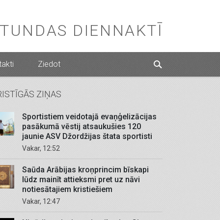
STUNDAS DIENNAKTĪ
akti
Ziedot
RISTĪGĀS ZIŅAS
Sportistiem veidotajā evaņģelizācijas
pasākumā vēstij atsaukušies 120
jaunie ASV Džordžijas štata sportisti
Vakar, 12:52
Saūda Arābijas kroņprincim bīskapi
lūdz mainīt attieksmi pret uz nāvi
notiesātajiem kristiešiem
Vakar, 12:47