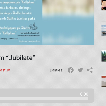
m “Jubilate”
asti.lv
Dalīties:
0:00