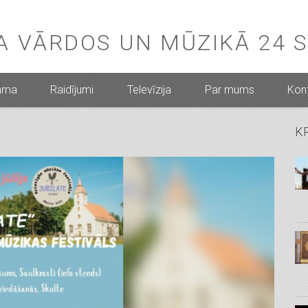
BA VĀRDOS UN MŪZIKĀ 24 
mma
Raidījumi
Televīzija
Par mums
Kont
K