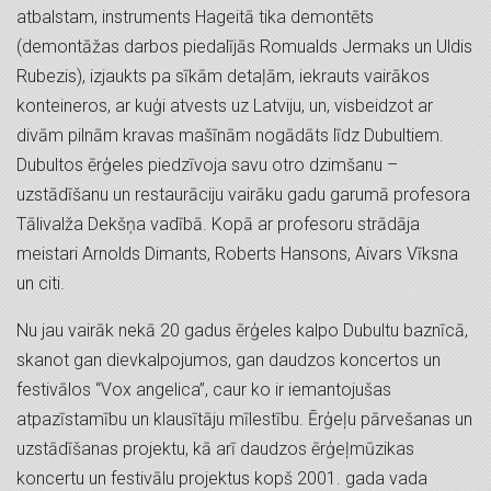
atbalstam, instruments Hageitā tika demontēts
(demontāžas darbos piedalījās Romualds Jermaks un Uldis
Rubezis), izjaukts pa sīkām detaļām, iekrauts vairākos
konteineros, ar kuģi atvests uz Latviju, un, visbeidzot ar
divām pilnām kravas mašīnām nogādāts līdz Dubultiem.
Dubultos ērģeles piedzīvoja savu otro dzimšanu –
uzstādīšanu un restaurāciju vairāku gadu garumā profesora
Tālivalža Dekšņa vadībā. Kopā ar profesoru strādāja
meistari Arnolds Dimants, Roberts Hansons, Aivars Vīksna
un citi.
Nu jau vairāk nekā 20 gadus ērģeles kalpo Dubultu baznīcā,
skanot gan dievkalpojumos, gan daudzos koncertos un
festivālos “Vox angelica”, caur ko ir iemantojušas
atpazīstamību un klausītāju mīlestību. Ērģeļu pārvešanas un
uzstādīšanas projektu, kā arī daudzos ērģeļmūzikas
koncertu un festivālu projektus kopš 2001. gada vada