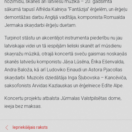
nozīmību, skanēs arī latviešu mūzika – 20. gadsimta
sākumā tapusī Alfrēda Kalniņa “Fantāzija” ērģelēm, un ērģeļu
demontāžas darbu Anglijā vadītāja, komponista Romualda
Jermaka skaņdarbi ērģeļu duetam.
Turpinot stāstu un akcentējot instrumenta piederību nu jau
latviskajai videi un tā iespējām lieliski skanēt arī mūsdienu
skaņražu mūzikā, otrajā koncertā sveču gaismas noskaņās
skanēs latviešu komponistu Jāņa Lūsēna, Ērika Ešenvalda,
Andra Baloža, kā arī Ludoviko Einaudi un Astora Pjacollas
skaņdarbi. Muzicēs dziedātāja Inga Šļubovska – Kancēviča,
saksofonists Arvidas Kazlauskas un ērģelniece Edīte Alpe.
Koncertu projektu atbalsta Jūrmalas Valstpilsētas dome,
ieeja bez maksas.
Iepriekšējais raksts