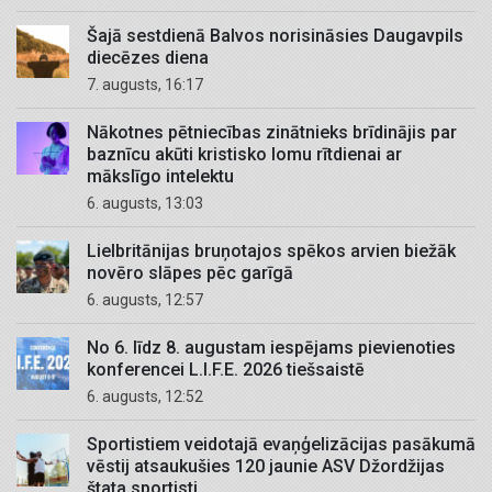
Šajā sestdienā Balvos norisināsies Daugavpils
diecēzes diena
7. augusts, 16:17
Nākotnes pētniecības zinātnieks brīdinājis par
baznīcu akūti kristisko lomu rītdienai ar
mākslīgo intelektu
6. augusts, 13:03
Lielbritānijas bruņotajos spēkos arvien biežāk
novēro slāpes pēc garīgā
6. augusts, 12:57
No 6. līdz 8. augustam iespējams pievienoties
konferencei L.I.F.E. 2026 tiešsaistē
6. augusts, 12:52
Sportistiem veidotajā evaņģelizācijas pasākumā
vēstij atsaukušies 120 jaunie ASV Džordžijas
štata sportisti