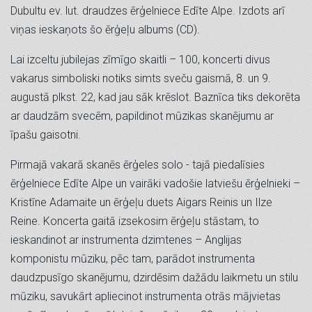
Dubultu ev. lut. draudzes ērģelniece Edīte Alpe. Izdots arī
viņas ieskaņots šo ērģeļu albums (CD).
Lai izceltu jubilejas zīmīgo skaitli – 100, koncerti divus
vakarus simboliski notiks simts sveču gaismā, 8. un 9.
augustā plkst. 22, kad jau sāk krēslot. Baznīca tiks dekorēta
ar daudzām svecēm, papildinot mūzikas skanējumu ar
īpašu gaisotni.
Pirmajā vakarā skanēs ērģeles solo - tajā piedalīsies
ērģelniece Edīte Alpe un vairāki vadošie latviešu ērģelnieki –
Kristīne Adamaite un ērģeļu duets Aigars Reinis un Ilze
Reine. Koncerta gaitā izsekosim ērģeļu stāstam, to
ieskandinot ar instrumenta dzimtenes – Anglijas
komponistu mūziku, pēc tam, parādot instrumenta
daudzpusīgo skanējumu, dzirdēsim dažādu laikmetu un stilu
mūziku, savukārt apliecinot instrumenta otrās mājvietas