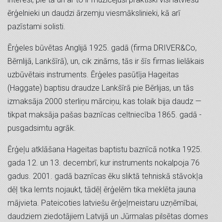
ērģelnieki un daudzi ārzemju viesmākslinieki, kā arī
pazīstami solisti.
Ērģeles būvētas Anglijā 1925. gadā (firma DRIVER&Co,
Bērnlijā, Lankšīrā), un, cik zināms, tās ir šīs firmas lielākais
uzbūvētais instruments. Ērģeles pasūtīja Hageitas
(Haggate) baptisu draudze Lankšīrā pie Bērlijas, un tās
izmaksāja 2000 sterliņu mārciņu, kas tolaik bija daudz —
tikpat maksāja pašas baznīcas celtniecība 1865. gadā -
pusgadsimtu agrāk.
Ērģeļu atklāšana Hageitas baptistu baznīcā notika 1925.
gada 12. un 13. decembrī, kur instruments nokalpoja 76
gadus. 2001. gadā baznīcas ēku sliktā tehniskā stāvokļa
dēļ tika lemts nojaukt, tādēļ ērģelēm tika meklēta jauna
mājvieta. Pateicoties latviešu ērģeļmeistaru uzņēmībai,
daudziem ziedotājiem Latvijā un Jūrmalas pilsētas domes