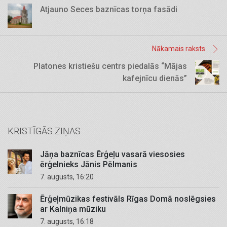
Atjauno Seces baznīcas torņa fasādi
Nākamais raksts
Platones kristiešu centrs piedalās “Mājas
kafejnīcu dienās”
KRISTĪGĀS ZIŅAS
Jāņa baznīcas Ērģeļu vasarā viesosies
ērģelnieks Jānis Pēlmanis
7. augusts, 16:20
Ērģeļmūzikas festivāls Rīgas Domā noslēgsies
ar Kalniņa mūziku
7. augusts, 16:18