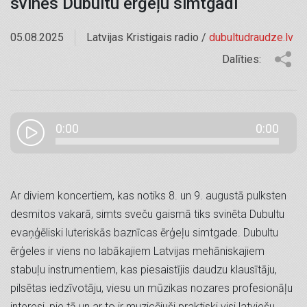
svinēs Dubultu ērģeļu simtgadi
05.08.2025
Latvijas Kristigais radio /
dubultudraudze.lv
Dalīties:
0:00
0:00
Ar diviem koncertiem, kas notiks 8. un 9. augustā pulksten
desmitos vakarā, simts sveču gaismā tiks svinēta Dubultu
evaņģēliski luteriskās baznīcas ērģeļu simtgade. Dubultu
ērģeles ir viens no labākajiem Latvijas mehāniskajiem
stabuļu instrumentiem, kas piesaistījis daudzu klausītāju,
pilsētas iedzīvotāju, viesu un mūzikas nozares profesionāļu
interesi, pie tā un ar to ir muzicējuši praktiski visi latviešu