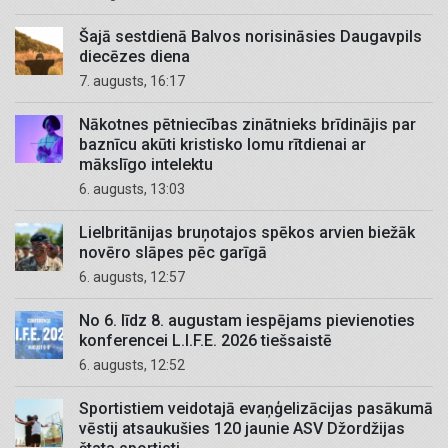
Šajā sestdienā Balvos norisināsies Daugavpils
diecēzes diena
7. augusts, 16:17
Nākotnes pētniecības zinātnieks brīdinājis par
baznīcu akūti kristisko lomu rītdienai ar
mākslīgo intelektu
6. augusts, 13:03
Lielbritānijas bruņotajos spēkos arvien biežāk
novēro slāpes pēc garīgā
6. augusts, 12:57
No 6. līdz 8. augustam iespējams pievienoties
konferencei L.I.F.E. 2026 tiešsaistē
6. augusts, 12:52
Sportistiem veidotajā evaņģelizācijas pasākumā
vēstij atsaukušies 120 jaunie ASV Džordžijas