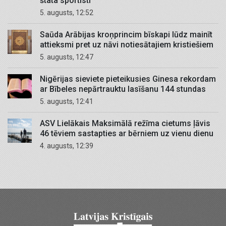
štata sportisti
5. augusts, 12:52
Saūda Arābijas kroņprincim bīskapi lūdz mainīt
attieksmi pret uz nāvi notiesātajiem kristiešiem
5. augusts, 12:47
Nigērijas sieviete pieteikusies Ginesa rekordam
ar Bībeles nepārtrauktu lasīšanu 144 stundas
5. augusts, 12:41
ASV Lielākais Maksimālā režīma cietums ļāvis
46 tēviem sastapties ar bērniem uz vienu dienu
4. augusts, 12:39