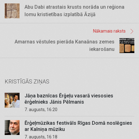
Abu Dabi atrastais krusts norāda un reģiona
lomu kristietības izplatībā Āzijā
Nākamais raksts
Amarnas vēstules pierāda Kanaānas zemes
iekarošanu
KRISTĪGĀS ZIŅAS
Jāņa baznīcas Ērģeļu vasarā viesosies
ērģelnieks Jānis Pēlmanis
7. augusts, 16:20
Ērģeļmūzikas festivāls Rīgas Domā noslēgsies
ar Kalniņa mūziku
7. augusts, 16:18