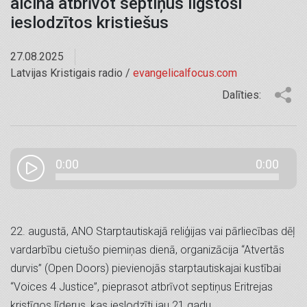
aicina atbrīvot septiņus ilgstoši
ieslodzītos kristiešus
27.08.2025
Latvijas Kristigais radio /
evangelicalfocus.com
Dalīties:
0:00
0:00
22. augustā, ANO Starptautiskajā reliģijas vai pārliecības dēļ
vardarbību cietušo piemiņas dienā, organizācija “Atvertās
durvis” (Open Doors) pievienojās starptautiskajai kustībai
“Voices 4 Justice”, pieprasot atbrīvot septiņus Eritrejas
kristīgos līderus, kas ieslodzīti jau 21 gadu.