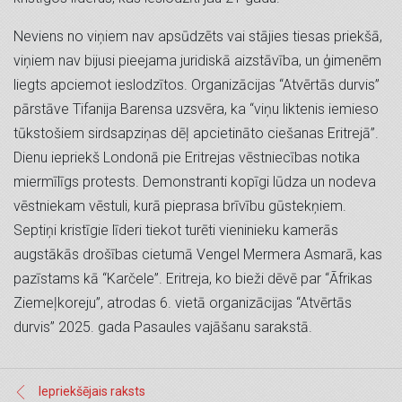
Neviens no viņiem nav apsūdzēts vai stājies tiesas priekšā,
viņiem nav bijusi pieejama juridiskā aizstāvība, un ģimenēm
liegts apciemot ieslodzītos. Organizācijas “Atvērtās durvis”
pārstāve Tifanija Barensa uzsvēra, ka “viņu liktenis iemieso
tūkstošiem sirdsapziņas dēļ apcietināto ciešanas Eritrejā”.
Dienu iepriekš Londonā pie Eritrejas vēstniecības notika
miermīlīgs protests. Demonstranti kopīgi lūdza un nodeva
vēstniekam vēstuli, kurā pieprasa brīvību gūstekņiem.
Septiņi kristīgie līderi tiekot turēti vieninieku kamerās
augstākās drošības cietumā Vengel Mermera Asmarā, kas
pazīstams kā “Karčele”. Eritreja, ko bieži dēvē par “Āfrikas
Ziemeļkoreju”, atrodas 6. vietā organizācijas “Atvērtās
durvis” 2025. gada Pasaules vajāšanu sarakstā.
Iepriekšējais raksts