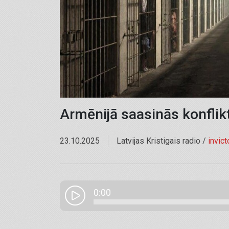
Armēnijā saasinās konflik
23.10.2025
Latvijas Kristigais radio /
invict
0:00