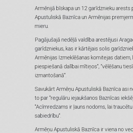
Armēnijā bīskapa un 12 garīdznieku arests p
Apustuliskā Baznīca un Armēnijas premjermi
mieru.
Pagājušajā nedēļā valdība arestējusi Araga
garīdzniekus, kas ir kārtējais solis garīdzni
Armēnijas Izmeklēšanas komitejas datiem, 
piespiešanā dalībai mītiņos'', “vēlēšanu ties
izmantošanā''.
Savukārt Armēņu Apustuliskā Baznīca asi no
to par ''regulāru iejaukšanos Baznīcas iekšēj
''Acīmredzams ir ļauns nodoms, lai traucēt
sabiedrību''.
Armēņu Apustuliskā Baznīca ir viena no ve