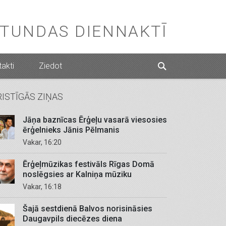
STUNDAS DIENNAKTĪ
akti
Ziedot
RISTĪGĀS ZIŅAS
Jāņa baznīcas Ērģeļu vasarā viesosies
ērģelnieks Jānis Pēlmanis
Vakar, 16:20
Ērģeļmūzikas festivāls Rīgas Domā
noslēgsies ar Kalniņa mūziku
Vakar, 16:18
Šajā sestdienā Balvos norisināsies
Daugavpils diecēzes diena