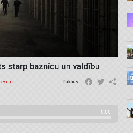
ts starp baznīcu un valdību
ory.org
Dalīties:
0:00