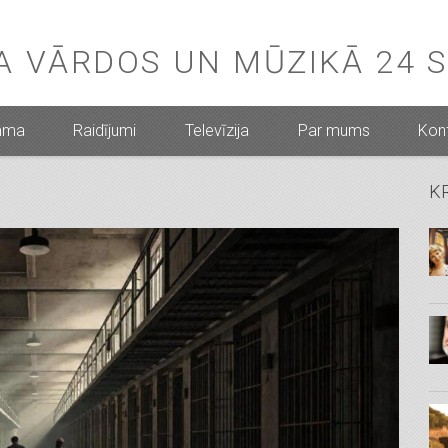
BA VĀRDOS UN MŪZIKĀ 24 
mma
Raidījumi
Televīzija
Par mums
Kont
K