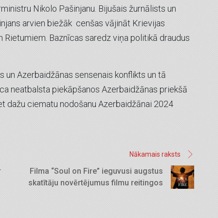
ministru Nikolo Pašinjanu. Bijušais žurnālists un
injans arvien biežāk cenšas vājināt Krievijas
un Rietumiem. Baznīcas saredz viņa politikā draudus
as un Azerbaidžānas sensenais konflikts un tā
nīca neatbalsta piekāpšanos Azerbaidžānas priekšā
s pret dažu ciematu nodošanu Azerbaidžānai 2024
Nākamais raksts
r
Filma “Soul on Fire” ieguvusi augstus
skatītāju novērtējumus filmu reitingos