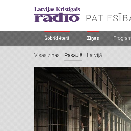
PATIESĪ
Šobrīd ēterā
Ziņas
Progra
Visas ziņas
Pasaulē
Latvijā