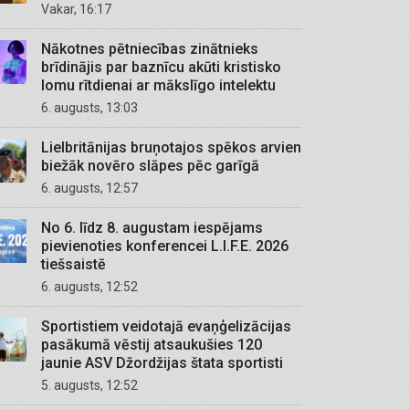
Vakar, 16:17
Nākotnes pētniecības zinātnieks
brīdinājis par baznīcu akūti kristisko
lomu rītdienai ar mākslīgo intelektu
6. augusts, 13:03
Lielbritānijas bruņotajos spēkos arvien
biežāk novēro slāpes pēc garīgā
6. augusts, 12:57
No 6. līdz 8. augustam iespējams
pievienoties konferencei L.I.F.E. 2026
tiešsaistē
6. augusts, 12:52
Sportistiem veidotajā evaņģelizācijas
pasākumā vēstij atsaukušies 120
jaunie ASV Džordžijas štata sportisti
5. augusts, 12:52