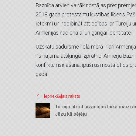
Baznīca arvien vairāk nostājas pret premjer
2018 gada protestantu kustības līderis Paš
ietekmi un nodibināt attiecības ar Turciju 
Armēnijas nacionālai un garīgai identitātei.
Uzskatu sadursme lielā mērā ir arī Armēnij
risinājuma atšķirīgā izpratne. Armēņu Baz
konfliktu risināšanā, īpaši asi nostājotie
gadā.
Iepriekšējais raksts
Turcijā atrod bizantijas laika maizi a
Jēzu kā sējēju