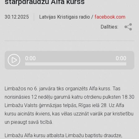
starpdraudžu Alfa kurss
30.12.2025
Latvijas Kristigais radio /
facebook.com
Dalīties:
0:00
0:00
Limbažos no 6. janvāra tiks organizēts Alfa kurss. Tas
norisināsies 12 nedēļu garumā katru otrdienu pulksten 18.30
Limbažu Valsts ģimnāzijas telpās, Rīgas ielā 28. Uz Alfa
kursu aicināts ikviens, kas vēlas uzzināt vairāk par kristietību
un pieaugt savā ticībā.
Limbažu Alfa kursu atbalsta Limbažu baptistu draudze,