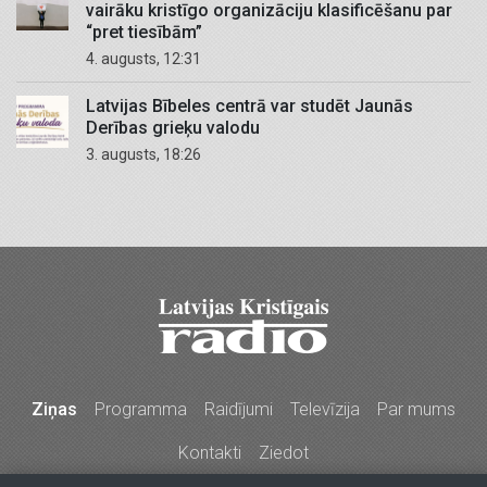
vairāku kristīgo organizāciju klasificēšanu par
“pret tiesībām”
4. augusts, 12:31
Latvijas Bībeles centrā var studēt Jaunās
Derības grieķu valodu
3. augusts, 18:26
Ziņas
Programma
Raidījumi
Televīzija
Par mums
Kontakti
Ziedot