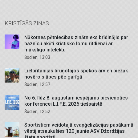
KRISTĪGĀS ZIŅAS
Nākotnes pētniecības zinātnieks brīdinājis par
baznīcu akūti kristisko lomu rītdienai ar
mākslīgo intelektu
Šodien, 13:03
Lielbritānijas bruņotajos spēkos arvien biežāk
novēro slāpes pēc garīgā
Šodien, 12:57
No 6. līdz 8. augustam iespējams pievienoties
konferencei L.I.F.E. 2026 tiešsaistē
Šodien, 12:52
Sportistiem veidotajā evaņģelizācijas pasākumā
vēstij atsaukušies 120 jaunie ASV Džordžijas
štata sportisti