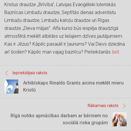
Kristus draudze „Brīvība”, Latvijas Evaņģēliski luteriskās
Baznīcas Limbažu draudze, Septītās dienas adventistu
Limbažu draudze, Limbažu katoļu draudze un Rīgas
draudze „Dieva mājas”. Alfa kurss būs iespēja draudzīgā
atmosfērā meklēt atbildes uz lielajiem dzīves jautājumiem:
Kas ir Jēzus? Kāpēc pasaulē ir ļaunums? Vai Dievs dziedina
arī šodien? Kāpēc man vajag baznīcu? Pieteikšanās
šeit
.
Iepriekšējais raksts
Arhibīskaps Rinalds Grants aicina meklēt mieru
Kristū
Nākamais raksts
Rīgā notiks apmācības darbam ar bērniem no
sociālā riska grupām