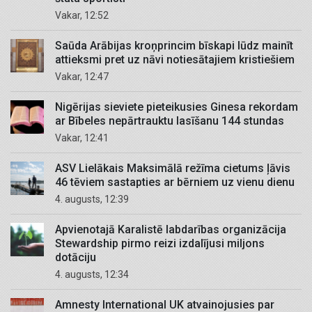
Vakar, 12:52
Saūda Arābijas kroņprincim bīskapi lūdz mainīt
attieksmi pret uz nāvi notiesātajiem kristiešiem
Vakar, 12:47
Nigērijas sieviete pieteikusies Ginesa rekordam
ar Bībeles nepārtrauktu lasīšanu 144 stundas
Vakar, 12:41
ASV Lielākais Maksimālā režīma cietums ļāvis
46 tēviem sastapties ar bērniem uz vienu dienu
4. augusts, 12:39
Apvienotajā Karalistē labdarības organizācija
Stewardship pirmo reizi izdalījusi miljons
dotāciju
4. augusts, 12:34
Amnesty International UK atvainojusies par