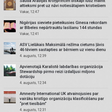
Saūda Arābijas kroņprincim bīskapi lūdz mainīt
attieksmi pret uz nāvi notiesātajiem kristiešiem
Vakar, 12:47
Nigērijas sieviete pieteikusies Ginesa rekordam
ar Bībeles nepārtrauktu lasīšanu 144 stundas
Vakar, 12:41
ASV Lielākais Maksimālā režīma cietums ļāvis
46 tēviem sastapties ar bērniem uz vienu dienu
4. augusts, 12:39
Apvienotajā Karalistē labdarības organizācija
Stewardship pirmo reizi izdalījusi miljons
dotāciju
4. augusts, 12:34
Amnesty International UK atvainojusies par
vairāku kristīgo organizāciju klasificēšanu par
“pret tiesībām”
4. augusts, 12:31