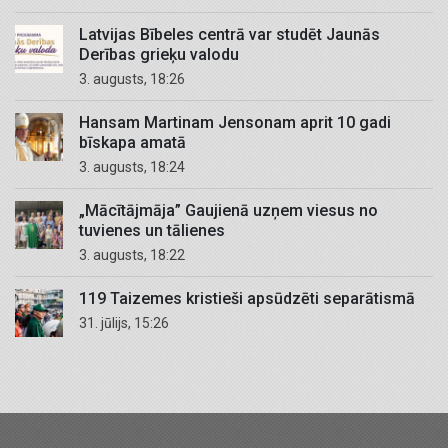
Latvijas Bībeles centrā var studēt Jaunās
Derības grieķu valodu
3. augusts, 18:26
Hansam Martinam Jensonam aprit 10 gadi
bīskapa amatā
3. augusts, 18:24
„Mācītājmāja” Gaujienā uzņem viesus no
tuvienes un tālienes
3. augusts, 18:22
119 Taizemes kristieši apsūdzēti separātismā
31. jūlijs, 15:26