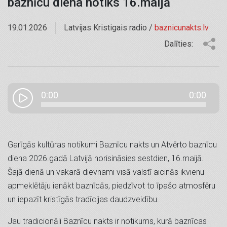
baznīcu diena notiks 16.maijā
19.01.2026
Latvijas Kristigais radio /
baznicunakts.lv
Dalīties:
0:00
0:00
Garīgās kultūras notikumi Baznīcu nakts un Atvērto baznīcu
diena 2026.gadā Latvijā norisināsies sestdien, 16.maijā.
Šajā dienā un vakarā dievnami visā valstī aicinās ikvienu
apmeklētāju ienākt baznīcās, piedzīvot to īpašo atmosfēru
un iepazīt kristīgās tradīcijas daudzveidību.
Jau tradicionāli Baznīcu nakts ir notikums, kurā baznīcas