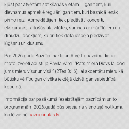
kļūst par atvērtām satikšanās vietām — gan tiem, kuri
dievnamus apmeklē regulāri, gan tiem, kuri baznīcā ienāk
pirmo reizi. Apmeklētājiem tiek piedāvāti koncerti,
ekskursijas, radošās aktivitātes, sarunas ar mācītājiem un
draudžu locekļiem, kā arī tiek dota iespēja piedzīvot
lūgšanu un klusumu.
Par 2026.gada Baznīcu nakts un Atvērto baznīcu dienas
moto izvēlēti apustuļa Pāvila vārdi: “Pats miera Dievs lai dod
jums mieru visur un visā!” (2Tes 3;16), lai akcentētu mieru kā
būtisku vērtību gan cilvēka iekšējā dzīvē, gan sabiedrībā
kopumā.
Informācija par pasākumā iesaistītajām baznīcām un to
programmām 2026.gadā būs pieejama vienotajā notikumu
kartē vietnē
baznicunakts.lv
.