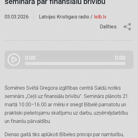
seminārā par finansiālu brīvību
03.03.2026
Latvijas Kristigais radio /
lelb.lv
Dalīties:
0:00
0:00
Šomēnes Svētā Gregora izglītības centrā Saldū notiks
seminārs „Ceļš uz finansiālu brīvību”. Seminārs plānots 21.
martā 10.00–16.00 ar mērķi ir sniegt Bībelē pamatotu un
praktiski pielietojamu skatījumu uz darbu, uzņēmējdarbību
un finanšu pārvaldību.
Dienas gaitā tiks aplūkoti Bībeles principi par namturību,