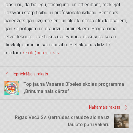
īpašumu, darba jēgu, taisnīgumu un attiecībām, meklējot
līdzsvaru starp ticību un profesionālo ikdienu. Seminārs
paredzēts gan uzņēmējiem un algotā darbā strādājošajiem,
gan kalpotājiem un draudžu darbiniekiem. Programma
ietver lekcijas, praktiskus uzdevumus, diskusijas, kā arī
dievkalpojumu un sadraudzību. Pieteikšanās līdz 17.
martam:
skola@gregors.lv
.
Iepriekšējais raksts
Top jauna Vasaras Bībeles skolas programma
„Brīnumainais dārzs”
Nākamais raksts
Rīgas Vecā Sv. Ģertrūdes draudze aicina uz
laulāto pāru vakaru