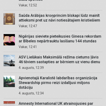
Vakar, 12:52
Saūda Arābijas kroņprincim bīskapi lūdz mainīt
attieksmi pret uz nāvi notiesātajiem kristiešiem
Vakar, 12:47
Nigērijas sieviete pieteikusies Ginesa rekordam
ar Bībeles nepārtrauktu lasīšanu 144 stundas
Vakar, 12:41
ASV Lielākais Maksimālā režīma cietums ļāvis
46 tēviem sastapties ar bērniem uz vienu dienu
4. augusts, 12:39
Apvienotajā Karalistē labdarības organizācija
Stewardship pirmo reizi izdalījusi miljons
dotāciju
4. augusts, 12:34
Amnesty International UK atvainojusies par