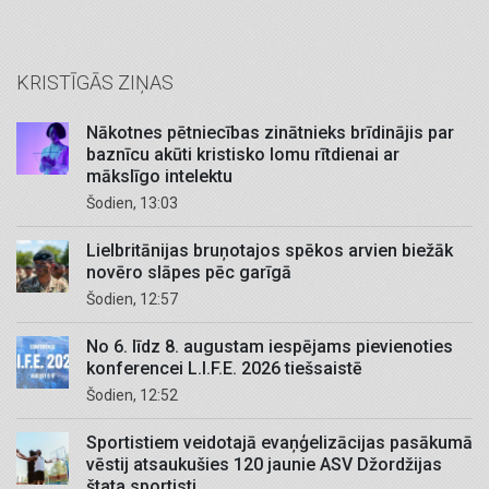
KRISTĪGĀS ZIŅAS
Nākotnes pētniecības zinātnieks brīdinājis par
baznīcu akūti kristisko lomu rītdienai ar
mākslīgo intelektu
Šodien, 13:03
Lielbritānijas bruņotajos spēkos arvien biežāk
novēro slāpes pēc garīgā
Šodien, 12:57
No 6. līdz 8. augustam iespējams pievienoties
konferencei L.I.F.E. 2026 tiešsaistē
Šodien, 12:52
Sportistiem veidotajā evaņģelizācijas pasākumā
vēstij atsaukušies 120 jaunie ASV Džordžijas
štata sportisti