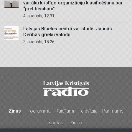
vairāku kristīgo organizāciju klasificēšanu par
“pret tiesībām”
4. augusts, 12:31
Latvijas Bībeles centrā var studēt Jaunās
Derības grieķu valodu
3. augusts, 18:26
Ziņas
Programma
Raidījumi
Televīzija
Par mums
Kontakti
Ziedot