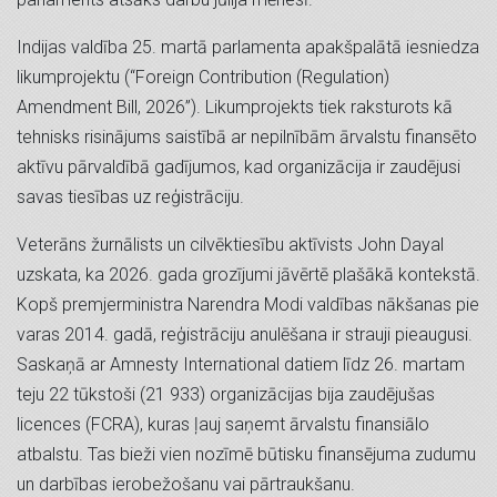
Indijas valdība 25. martā parlamenta apakšpalātā iesniedza
likumprojektu (“Foreign Contribution (Regulation)
Amendment Bill, 2026”). Likumprojekts tiek raksturots kā
tehnisks risinājums saistībā ar nepilnībām ārvalstu finansēto
aktīvu pārvaldībā gadījumos, kad organizācija ir zaudējusi
savas tiesības uz reģistrāciju.
Veterāns žurnālists un cilvēktiesību aktīvists John Dayal
uzskata, ka 2026. gada grozījumi jāvērtē plašākā kontekstā.
Kopš premjerministra Narendra Modi valdības nākšanas pie
varas 2014. gadā, reģistrāciju anulēšana ir strauji pieaugusi.
Saskaņā ar Amnesty International datiem līdz 26. martam
teju 22 tūkstoši (21 933) organizācijas bija zaudējušas
licences (FCRA), kuras ļauj saņemt ārvalstu finansiālo
atbalstu. Tas bieži vien nozīmē būtisku finansējuma zudumu
un darbības ierobežošanu vai pārtraukšanu.