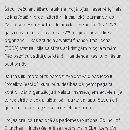
Šādu licežu anulēšanu ietekme Indijā bijusi nesamērīgi liela
uz kristīgajām organizācijām. Indija iekšlietu ministrijas
(Ministry of Home Affairs India) dati liecina, ka līdz 2022.
gada sākumam vairāk nekā 72% reliģisko nevalstisko
organizāciju, kas zaudēja ārvalstu finansējuma licenžu
(FCRA) statusu, bija saistītas ar kristīgām programmām.
Pēc baznīcu vadītāju teiktā, šī ir tendence, kas, turpinās un
pastiprinās.
Jaunais likumprojekts paredz izveidot valdības ieceltu
“noteikto iestādi”, kurai būtu tiesības pārņemt pagaidu
kontroli pār organizāciju ārvalstu finansētajiem aktīviem, ja
to reģistrācija tiek anulēta, pārtraukta vai apturēta, un arī
gadījumos, kad reģistrācija netiek pagarināta.
Indijas draudžu nacionālās padomes (National Council of
Churches in India) ģenerālsekretārs, Asirs Ebenīzers (Asir