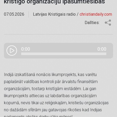
kristīgo organizāciju īpašumtiesības
07.05.2026
Latvijas Kristigais radio /
christiandaily.com
Dalīties:
0:00
0:00
Indijā izskatīšanā nonācis likumprojekts, kas varētu
paplašināt valdības kontroli pār ārvalstu finansētām
organizācijām, tostarp kristīgām iestādēm. Lai gan
likumprojekts attiecas uz labdarības organizācijām
kopumā, nevis tikai uz reliģiskajām, kristiešu organizācijas
no dažādām sfērām jau gatavojas rīkoties kad Indijas
parlaments atsāks darbu jūlija mēnesī.