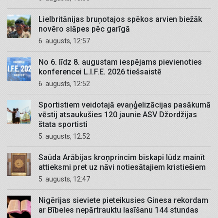
Lielbritānijas bruņotajos spēkos arvien biežāk
novēro slāpes pēc garīgā
6. augusts, 12:57
No 6. līdz 8. augustam iespējams pievienoties
konferencei L.I.F.E. 2026 tiešsaistē
6. augusts, 12:52
Sportistiem veidotajā evaņģelizācijas pasākumā
vēstij atsaukušies 120 jaunie ASV Džordžijas
štata sportisti
5. augusts, 12:52
Saūda Arābijas kroņprincim bīskapi lūdz mainīt
attieksmi pret uz nāvi notiesātajiem kristiešiem
5. augusts, 12:47
Nigērijas sieviete pieteikusies Ginesa rekordam
ar Bībeles nepārtrauktu lasīšanu 144 stundas