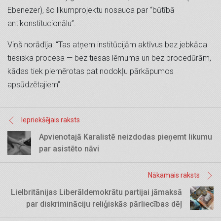
Ebenezer), šo likumprojektu nosauca par “būtībā
antikonstitucionālu”.
Viņš norādīja: “Tas atņem institūcijām aktīvus bez jebkāda
tiesiska procesa — bez tiesas lēmuma un bez procedūrām,
kādas tiek piemērotas pat nodokļu pārkāpumos
apsūdzētajiem”.
Iepriekšējais raksts
Apvienotajā Karalistē neizdodas pieņemt likumu
par asistēto nāvi
Nākamais raksts
Lielbritānijas Liberāldemokrātu partijai jāmaksā
par diskrimināciju reliģiskās pārliecības dēļ