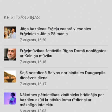
KRISTĪGĀS ZIŅAS
Jāņa baznīcas Ērģeļu vasarā viesosies
ērģelnieks Jānis Pēlmanis
7. augusts, 16:20
Ērģeļmūzikas festivāls Rīgas Domā noslēgsies
ar Kalniņa mūziku
7. augusts, 16:18
Šajā sestdienā Balvos norisināsies Daugavpils
diecēzes diena
7. augusts, 16:17
Nākotnes pētniecības zinātnieks brīdinājis par
baznīcu akūti kristisko lomu rītdienai ar
mākslīgo intelektu
6. augusts, 13:03