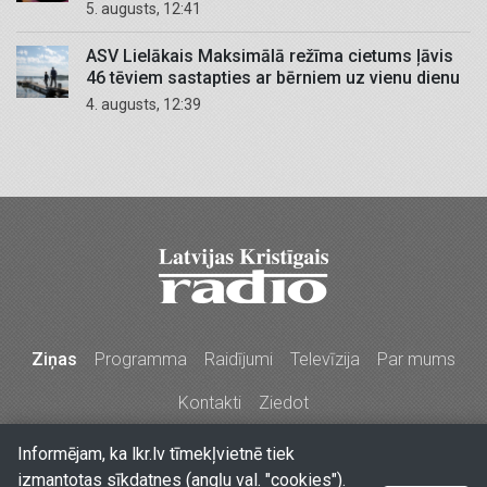
5. augusts, 12:41
ASV Lielākais Maksimālā režīma cietums ļāvis
46 tēviem sastapties ar bērniem uz vienu dienu
4. augusts, 12:39
Ziņas
Programma
Raidījumi
Televīzija
Par mums
Kontakti
Ziedot
Informējam, ka lkr.lv tīmekļvietnē tiek
Stabu iela 77a, Rīga, LV-1009, Latvija
•
Tālr. 67213704,
izmantotas sīkdatnes (angļu val. "cookies").