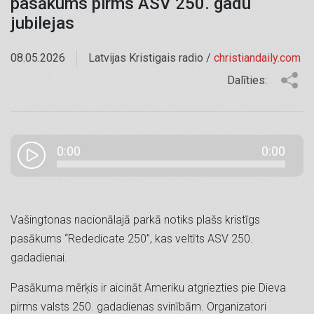
pasākums pirms ASV 250. gadu
jubilejas
08.05.2026
Latvijas Kristigais radio /
christiandaily.com
Dalīties:
0:00
0:00
Vašingtonas nacionālajā parkā notiks plašs kristīgs
pasākums “Rededicate 250”, kas veltīts ASV 250.
gadadienai.
Pasākuma mērķis ir aicināt Ameriku atgriezties pie Dieva
pirms valsts 250. gadadienas svinībām. Organizatori