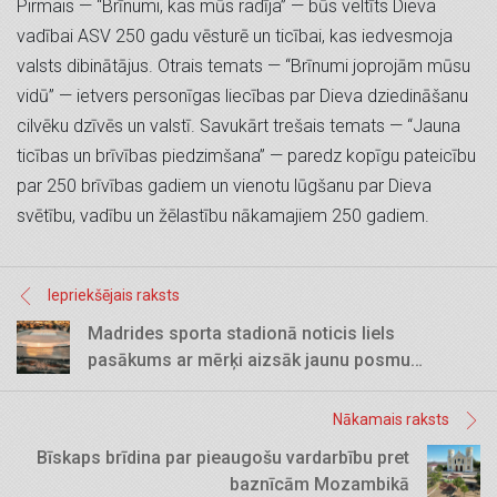
Pirmais — “Brīnumi, kas mūs radīja” — būs veltīts Dieva
vadībai ASV 250 gadu vēsturē un ticībai, kas iedvesmoja
valsts dibinātājus. Otrais temats — “Brīnumi joprojām mūsu
vidū” — ietvers personīgas liecības par Dieva dziedināšanu
cilvēku dzīvēs un valstī. Savukārt trešais temats — “Jauna
ticības un brīvības piedzimšana” — paredz kopīgu pateicību
par 250 brīvības gadiem un vienotu lūgšanu par Dieva
svētību, vadību un žēlastību nākamajiem 250 gadiem.
Iepriekšējais raksts
Madrides sporta stadionā noticis liels
pasākums ar mērķi aizsāk jaunu posmu
kristīgās vēsts nešanā Spānijā
Nākamais raksts
Bīskaps brīdina par pieaugošu vardarbību pret
baznīcām Mozambikā