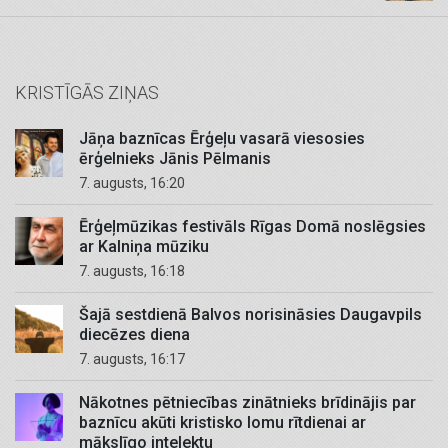
KRISTĪGĀS ZIŅAS
Jāņa baznīcas Ērģeļu vasarā viesosies
ērģelnieks Jānis Pēlmanis
7. augusts, 16:20
Ērģeļmūzikas festivāls Rīgas Domā noslēgsies
ar Kalniņa mūziku
7. augusts, 16:18
Šajā sestdienā Balvos norisināsies Daugavpils
diecēzes diena
7. augusts, 16:17
Nākotnes pētniecības zinātnieks brīdinājis par
baznīcu akūti kristisko lomu rītdienai ar
mākslīgo intelektu