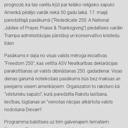
prognozē, ka tas varētu kļūt par lielāko reliģisko sapulci
Amerikā pēdējo vairāk nekā 50 gadu laikā. 17. maijā
paredzētajā pasākumā (“Rededicate 250: A National
Jubilee of Prayer, Praise & Thanksgiving”) piedalīsies vairāki
Trampa administrācijas pārstāvji un konservatīvo kristiešu
līderi.
Pasākums ir daļa no visas valsts mēroga iniciatīvas
“Freedom 250”, kas veltīta ASV Neatkarības deklarācijas
parakstīšanas un valsts dibināšanas 250. gadadienai. Visas
dienas garumā notiekošais pasākums būs bez maksas un
pieejams visiem amerikāņiem. Organizatori to raksturo kā
“vēsturisku sapulci”, kurā paredzēta Rakstu lasīšana,
liecības, lūgšanas un “vienotas nācijas atkārtota valsts
nodošana Dievam”.
Programma balstīsies uz trim galvenajiem tematiem.