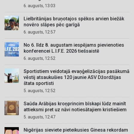
6. augusts, 13:03
Lielbritānijas bruņotajos spēkos arvien biežāk
novēro slāpes pēc garīgā
6. augusts, 12:57
No 6. līdz 8. augustam iespējams pievienoties
konferencei L.I.F.E. 2026 tiešsaistē
6. augusts, 12:52
Sportistiem veidotajā evaņģelizācijas pasākumā
vēstij atsaukušies 120 jaunie ASV Džordžijas
štata sportisti
5. augusts, 12:52
Saūda Arābijas kroņprincim bīskapi lūdz mainīt
attieksmi pret uz nāvi notiesātajiem kristiešiem
5. augusts, 12:47
Nigērijas sieviete pieteikusies Ginesa rekordam