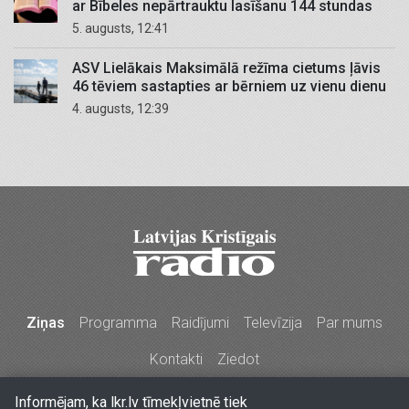
ar Bībeles nepārtrauktu lasīšanu 144 stundas
5. augusts, 12:41
ASV Lielākais Maksimālā režīma cietums ļāvis
46 tēviem sastapties ar bērniem uz vienu dienu
4. augusts, 12:39
Ziņas
Programma
Raidījumi
Televīzija
Par mums
Kontakti
Ziedot
Informējam, ka lkr.lv tīmekļvietnē tiek