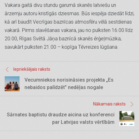
Vakara gaitā divu stundu garumā skanēs latviešu un
ārzemju autoru kristīgās dziesmas. Būs iespēja dziedāt līdzi,
kā arī baudīt Vecrīgas baznīcas atmosfēru vēlā sestdienas
vakarā. Pirms slavēšanas vakara, jau no pulksten 16.00 līdz
20.00, Rīgas Svētā Jāņa baznīcā skanēs ērģeļmūzika,
savukārt pulksten 21.00 – kopīga Tēvreizes lūgšana.
Iepriekšējais raksts
Vecumniekos norisināsies projekta „Es
nebaidos palīdzēt” nedēļas nogale
Nākamais raksts
Sārnates baptistu draudze aicina uz konferenci
par Latvijas valsts vērtībām