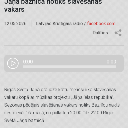
Jāņa baznīcā notiks slavēšanas
vakars
12.05.2026
Latvijas Kristigais radio /
facebook.com
Dalīties:
0:00
0:00
Rīgas Svētā Jāņa draudze katru mēnesi rīko slavēšanas
vakaru kopā ar mūzikas projektu „Jāņa ielas republika”.
Sezonas pēdējais slavēšanas vakars notiks Baznīcu nakts
sestdienā, 16. maijā, no pulksten 20.00 līdz 22.00 Rīgas
Svētā Jāņa baznīcā.