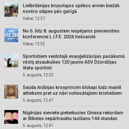
Lielbritānijas bruņotajos spēkos arvien biežāk
novēro slāpes pēc garīgā
Vakar, 12:57
No 6. līdz 8. augustam iespējams pievienoties
konferencei L.I.F.E. 2026 tiešsaistē
Vakar, 12:52
Sportistiem veidotajā evaņģelizācijas pasākumā
vēstij atsaukušies 120 jaunie ASV Džordžijas
štata sportisti
5. augusts, 12:52
Saūda Arābijas kroņprincim bīskapi lūdz mainīt
attieksmi pret uz nāvi notiesātajiem kristiešiem
5. augusts, 12:47
Nigērijas sieviete pieteikusies Ginesa rekordam
ar Bībeles nepārtrauktu lasīšanu 144 stundas
5. augusts, 12:41