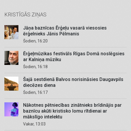
KRISTĪGĀS ZIŅAS
Jāņa baznīcas Ērģeļu vasarā viesosies
ērģelnieks Jānis Pēlmanis
Šodien, 16:20
Ērģeļmūzikas festivāls Rīgas Domā noslēgsies
ar Kalniņa mūziku
Šodien, 16:18
Šajā sestdienā Balvos norisināsies Daugavpils
diecēzes diena
Šodien, 16:17
Nākotnes pētniecības zinātnieks brīdinājis par
baznīcu akūti kristisko lomu rītdienai ar
mākslīgo intelektu
Vakar, 13:03