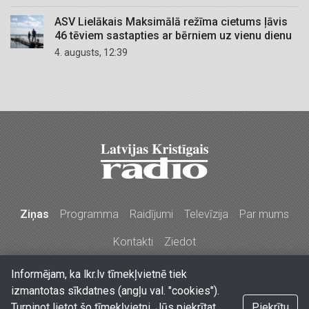
ASV Lielākais Maksimālā režīma cietums ļāvis
46 tēviem sastapties ar bērniem uz vienu dienu
4. augusts, 12:39
Ziņas
Programma
Raidījumi
Televīzija
Par mums
Kontakti
Ziedot
Informējam, ka lkr.lv tīmekļvietnē tiek
Stabu iela 77a, Rīga, LV-1009, Latvija
•
Tālr. 67213704,
izmantotas sīkdatnes (angļu val. "cookies").
67210096, e-pasts
lkr@lkr.lv
•
Copyright 2026 SIA "Vārds
Turpinot lietot šo tīmekļvietni, Jūs piekrītat,
Piekrītu