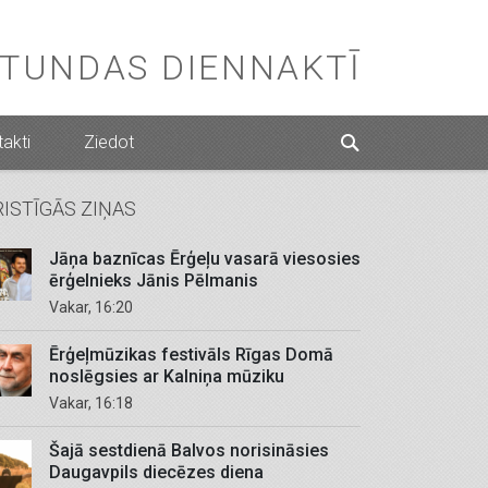
STUNDAS DIENNAKTĪ
akti
Ziedot
RISTĪGĀS ZIŅAS
Jāņa baznīcas Ērģeļu vasarā viesosies
ērģelnieks Jānis Pēlmanis
Vakar, 16:20
Ērģeļmūzikas festivāls Rīgas Domā
noslēgsies ar Kalniņa mūziku
Vakar, 16:18
Šajā sestdienā Balvos norisināsies
Daugavpils diecēzes diena