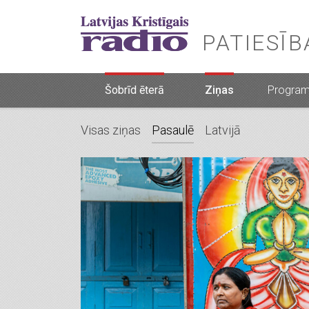
PATIESĪ
Šobrīd ēterā
Ziņas
Progra
Visas ziņas
Pasaulē
Latvijā