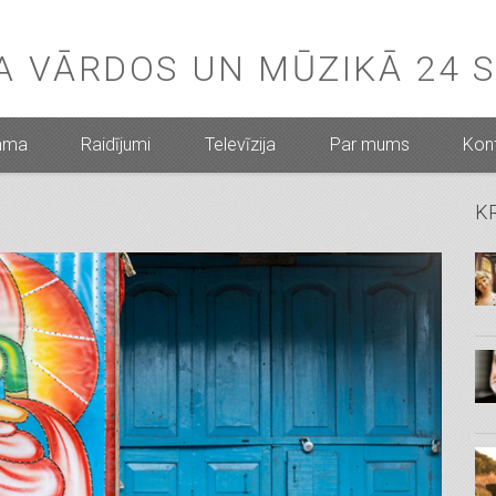
BA VĀRDOS UN MŪZIKĀ 24 
mma
Raidījumi
Televīzija
Par mums
Kont
K