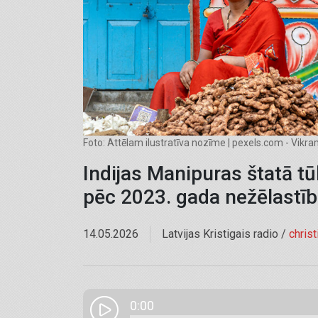
Foto: Attēlam ilustratīva nozīme | pexels.com - Vikr
Indijas Manipuras štatā tū
pēc 2023. gada nežēlastī
14.05.2026
Latvijas Kristigais radio /
chris
0:00