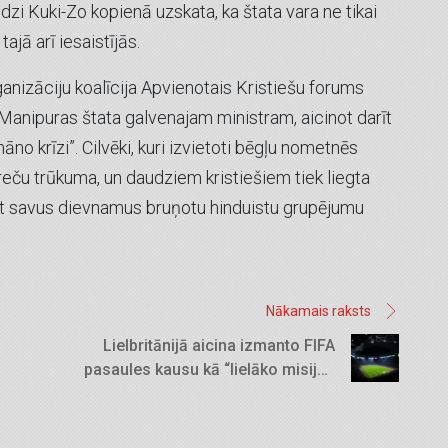
udzi Kuki-Zo kopienā uzskata, ka štata vara ne tikai
ajā arī iesaistījās.
ganizāciju koalīcija Apvienotais Kristiešu forums
i Manipuras štata galvenajam ministram, aicinot darīt
no krīzi”. Cilvēki, kuri izvietoti bēgļu nometnēs
eču trūkuma, un daudziem kristiešiem tiek liegta
not savus dievnamus bruņotu hinduistu grupējumu
Nākamais raksts
Lielbritānijā aicina izmanto FIFA
pasaules kausu kā “lielāko misijas
iespēju”