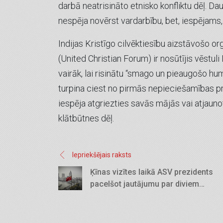
darbā neatrisināto etnisko konfliktu dēļ. Da
nespēja novērst vardarbību, bet, iespējams, t
Indijas Kristīgo cilvēktiesību aizstāvošo or
(United Christian Forum) ir nosūtījis vēstul
vairāk, lai risinātu “smago un pieaugošo humā
turpina ciest no pirmās nepieciešamības pr
iespēja atgriezties savās mājās vai atjau
klātbūtnes dēļ.
Iepriekšējais raksts
Ķīnas vizītes laikā ASV prezidents
pacelšot jautājumu par diviem
apcietinātajiem kristiešiem