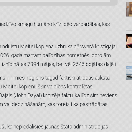
 piedzīvo smagu humāno krīzi pēc vardarbības, kas
hinduistu Meitei kopiena uzbruka pārsvarā kristīgajai
īdz 2026. gada martam palīdzības nometnēs joprojām
ā iznīcinātas 7894 mājas, bet vēl 2646 bojātas daļēji.
s ir rimies, reģions tagad faktiski atrodas aukstā
tu Meitei kopienu šķir valdības kontrolētas
ajals (John Dayal) kritizēja faktu, ka līdz šim neviens
m vai dedzināšanām, kas toreiz tika pastrādātas
ši, ka nepiedalīsies jaunās štata administrācijas