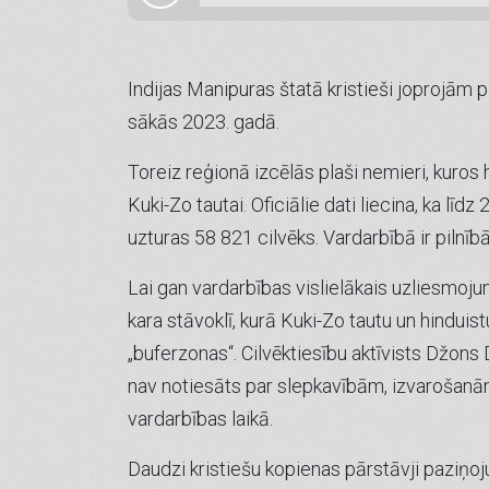
Indijas Manipuras štatā kristieši joprojām
sākās 2023. gadā.
Toreiz reģionā izcēlās plaši nemieri, kuros 
Kuki-Zo tautai. Oficiālie dati liecina, ka l
uzturas 58 821 cilvēks. Vardarbībā ir pilnīb
Lai gan vardarbības vislielākais uzliesmojum
kara stāvoklī, kurā Kuki-Zo tautu un hinduis
„buferzonas“. Cilvēktiesību aktīvists Džons D
nav notiesāts par slepkavībām, izvarošanā
vardarbības laikā.
Daudzi kristiešu kopienas pārstāvji paziņoju