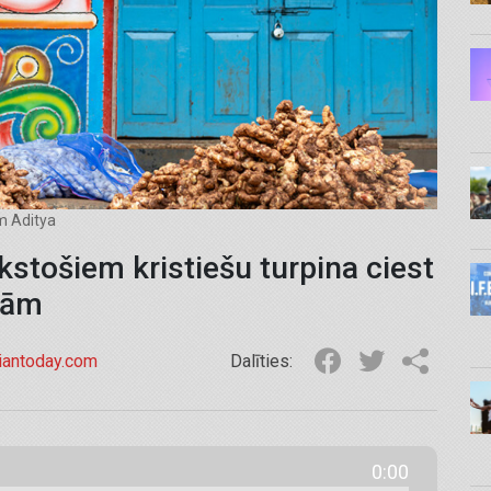
am Aditya
kstošiem kristiešu turpina ciest
bām
tiantoday.com
Dalīties:
0:00