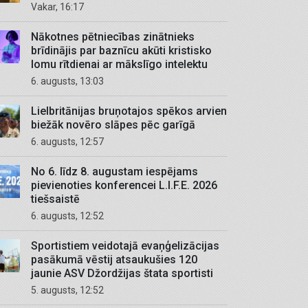
Vakar, 16:17
Nākotnes pētniecības zinātnieks
brīdinājis par baznīcu akūti kristisko
lomu rītdienai ar mākslīgo intelektu
6. augusts, 13:03
Lielbritānijas bruņotajos spēkos arvien
biežāk novēro slāpes pēc garīgā
6. augusts, 12:57
No 6. līdz 8. augustam iespējams
pievienoties konferencei L.I.F.E. 2026
tiešsaistē
6. augusts, 12:52
Sportistiem veidotajā evaņģelizācijas
pasākumā vēstij atsaukušies 120
jaunie ASV Džordžijas štata sportisti
5. augusts, 12:52