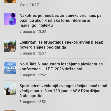
Vakar, 16:17
Nākotnes pētniecības zinātnieks brīdinājis par
baznīcu akūti kristisko lomu rītdienai ar
mākslīgo intelektu
6. augusts, 13:03
Lielbritānijas bruņotajos spēkos arvien biežāk
novēro slāpes pēc garīgā
6. augusts, 12:57
No 6. līdz 8. augustam iespējams pievienoties
konferencei L.I.F.E. 2026 tiešsaistē
6. augusts, 12:52
Sportistiem veidotajā evaņģelizācijas pasākumā
vēstij atsaukušies 120 jaunie ASV Džordžijas
štata sportisti
5. augusts, 12:52