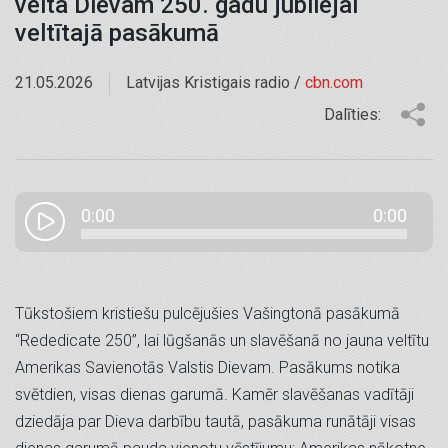
velta Dievam 250. gadu jubilejai
veltītajā pasākumā
21.05.2026
Latvijas Kristigais radio /
cbn.com
Dalīties:
0:00
0:00
Tūkstošiem kristiešu pulcējušies Vašingtonā pasākumā
“Rededicate 250”, lai lūgšanās un slavēšanā no jauna veltītu
Amerikas Savienotās Valstis Dievam. Pasākums notika
svētdien, visas dienas garumā. Kamēr slavēšanas vadītāji
dziedāja par Dieva darbību tautā, pasākuma runātāji visas