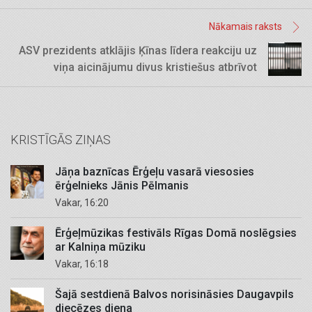
Nākamais raksts
ASV prezidents atklājis Ķīnas līdera reakciju uz
viņa aicinājumu divus kristiešus atbrīvot
KRISTĪGĀS ZIŅAS
Jāņa baznīcas Ērģeļu vasarā viesosies
ērģelnieks Jānis Pēlmanis
Vakar, 16:20
Ērģeļmūzikas festivāls Rīgas Domā noslēgsies
ar Kalniņa mūziku
Vakar, 16:18
Šajā sestdienā Balvos norisināsies Daugavpils
diecēzes diena