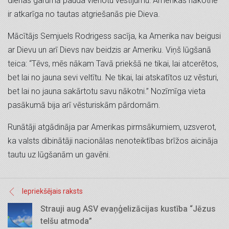
dienas garumā pauda vienotu vēstījumu: Amerikas nākotne
ir atkarīga no tautas atgriešanās pie Dieva.
Mācītājs Semjuels Rodrigess sacīja, ka Amerika nav beigusi
ar Dievu un arī Dievs nav beidzis ar Ameriku. Viņš lūgšanā
teica: “Tēvs, mēs nākam Tavā priekšā ne tikai, lai atcerētos,
bet lai no jauna sevi veltītu. Ne tikai, lai atskatītos uz vēsturi,
bet lai no jauna sakārtotu savu nākotni.” Nozīmīga vieta
pasākumā bija arī vēsturiskām pārdomām.
Runātāji atgādināja par Amerikas pirmsākumiem, uzsverot,
ka valsts dibinātāji nacionālas nenoteiktības brīžos aicināja
tautu uz lūgšanām un gavēni.
Iepriekšējais raksts
Strauji aug ASV evaņģelizācijas kustība “Jēzus
telšu atmoda”