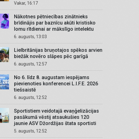
Vakar, 16:17
Nākotnes pētniecības zinātnieks
brīdinājis par baznīcu akūti kristisko
lomu rītdienai ar mākslīgo intelektu
6. augusts, 13:03
Lielbritānijas bruņotajos spēkos arvien
biežāk novēro slāpes pēc garīgā
6. augusts, 12:57
No 6. līdz 8. augustam iespējams
pievienoties konferencei L.I.F.E. 2026
tiešsaistē
6. augusts, 12:52
Sportistiem veidotajā evaņģelizācijas
pasākumā vēstij atsaukušies 120
jaunie ASV Džordžijas štata sportisti
5. augusts, 12:52