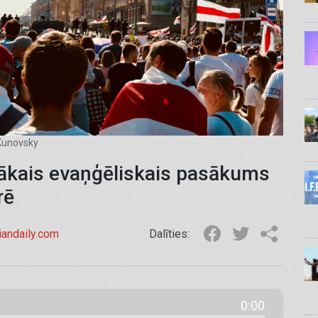
 Kunovsky
ielākais evaņģēliskais pasākums
rē
tiandaily.com
Dalīties:
0:00