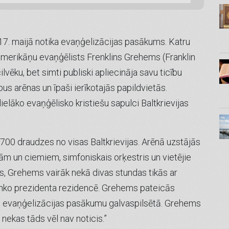
 17. maijā notika evaņģelizācijas pasākums. Katru
a amerikāņu evaņģēlists Frenklins Grehems (Franklin
lvēku, bet simti publiski apliecināja savu ticību
pus arēnas un īpaši ierīkotajās papildvietās.
ielāko evaņģēlisko kristiešu sapulci Baltkrievijas
00 draudzes no visas Baltkrievijas. Arēnā uzstājās
tām un ciemiem, simfoniskais orķestris un vietējie
as, Grehems vairāk nekā divas stundas tikās ar
enko prezidenta rezidencē. Grehems pateicās
ga evaņģelizācijas pasākumu galvaspilsētā. Grehems
 nekas tāds vēl nav noticis.”