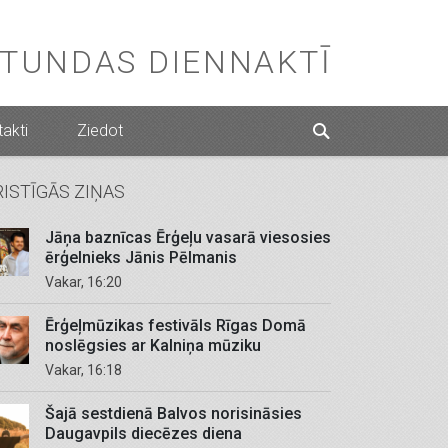
STUNDAS DIENNAKTĪ
akti
Ziedot
RISTĪGĀS ZIŅAS
Jāņa baznīcas Ērģeļu vasarā viesosies
ērģelnieks Jānis Pēlmanis
Vakar, 16:20
Ērģeļmūzikas festivāls Rīgas Domā
noslēgsies ar Kalniņa mūziku
Vakar, 16:18
Šajā sestdienā Balvos norisināsies
Daugavpils diecēzes diena