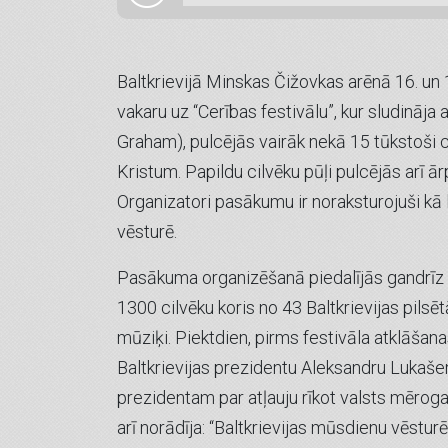
Baltkrievijā Minskas Čižovkas arēnā 16. un
vakaru uz “Cerības festivālu”, kur sludināj
Graham), pulcējās vairāk nekā 15 tūkstoši ci
Kristum. Papildu cilvēku pūļi pulcējās arī ār
Organizatori pasākumu ir noraksturojuši kā l
vēsturē.
Pasākuma organizēšanā piedalījās gandrīz 7
1300 cilvēku koris no 43 Baltkrievijas pilsē
mūziķi. Piektdien, pirms festivāla atklāšan
Baltkrievijas prezidentu Aleksandru Lukaš
prezidentam par atļauju rīkot valsts mēro
arī norādīja: “Baltkrievijas mūsdienu vēsturē