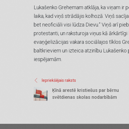
Lukašenko Grehemam atklāja, ka viņam ir p
laika, kad viņš strādājis kolhozā. Viņš sacīja
bet neoficiāli visi lūdza Dievu.” Viņš arī pi
protestanti, un raksturoja viņus kā ārkārtīg
evaņģelizācijas vakara sociālajos tīklos Gr
baltkrieviem un izteica atzinību Lukašenko p
iespējamām.
Iepriekšējais raksts
Ķīnā arestē kristiešus par bērnu
svētdienas skolas nodarbībām