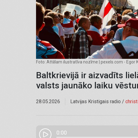
Foto: Attēlam ilustratīva nozīme | pexels.com - Egor
Baltkrievijā ir aizvadīts l
valsts jaunāko laiku vēstu
28.05.2026
Latvijas Kristigais radio /
chris
0:00