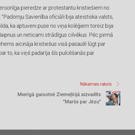
ersonīga pieredze ar protestantu kristiešiem no
: “Padomju Savienība oficiāli bija ateistiska valsts,
ebilda, ka aptuveni puse no viņa kolēģiem toreiz bija
i laipnus un neticami strādīgus cilvēkus. Pēc pirmā
ehems aicināja kristiešus visā pasaulē lūgt par
ar to, ka viņš padarīja šīs pulcēšanās par
Nākamais raksts
Mierīgā gaisotnē Ziemeļīrijā aizvadīts
"Maršs par Jēzu"