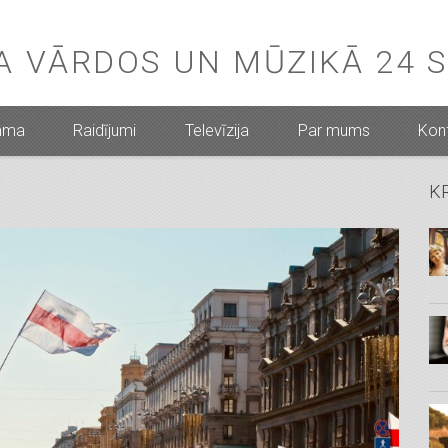
BA VĀRDOS UN MŪZIKĀ 24 
mma
Raidījumi
Televīzija
Par mums
Kont
K