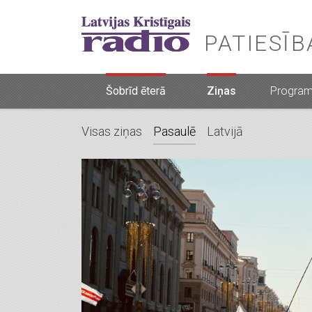
PATIESĪ
Šobrīd ēterā
Ziņas
Progra
Visas ziņas
Pasaulē
Latvijā