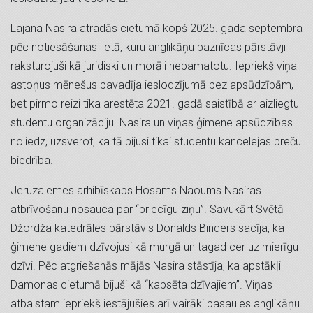
Lajana Nasira atradās cietumā kopš 2025. gada septembra
pēc notiesāšanas lietā, kuru anglikāņu baznīcas pārstāvji
raksturojuši kā juridiski un morāli nepamatotu. Iepriekš viņa
astoņus mēnešus pavadīja ieslodzījumā bez apsūdzībām,
bet pirmo reizi tika arestēta 2021. gadā saistībā ar aizliegtu
studentu organizāciju. Nasira un viņas ģimene apsūdzības
noliedz, uzsverot, ka tā bijusi tikai studentu kancelejas preču
biedrība.
Jeruzalemes arhibīskaps Hosams Naoums Nasiras
atbrīvošanu nosauca par “priecīgu ziņu”. Savukārt Svētā
Džordža katedrāles pārstāvis Donalds Binders sacīja, ka
ģimene gadiem dzīvojusi kā murgā un tagad cer uz mierīgu
dzīvi. Pēc atgriešanās mājās Nasira stāstīja, ka apstākļi
Damonas cietumā bijuši kā “kapsēta dzīvajiem”. Viņas
atbalstam iepriekš iestājušies arī vairāki pasaules anglikāņu