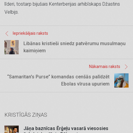
līderi, tostarp bijušais Kenterberijas arhibīskaps Džastins
Velbijs.
Iepriekšējais raksts
Libānas kristieši sniedz patvērumu musulmaņu
kaimiņiem
Nākamais raksts
“Samaritan's Purse” komandas cenšās palīdzēt
Ebolas vīrusa upuriem
KRISTĪGĀS ZIŅAS
Jāņa baznīcas Ērģeļu vasarā viesosies