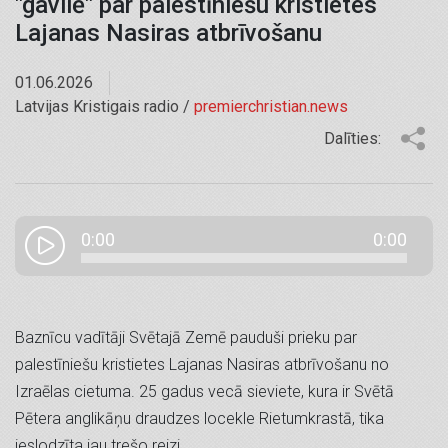
"gavilē" par palestīniešu kristietes
Lajanas Nasiras atbrīvošanu
01.06.2026
Latvijas Kristigais radio /
premierchristian.news
Dalīties:
0:00
0:00
Baznīcu vadītāji Svētajā Zemē pauduši prieku par
palestīniešu kristietes Lajanas Nasiras atbrīvošanu no
Izraēlas cietuma. 25 gadus vecā sieviete, kura ir Svētā
Pētera anglikāņu draudzes locekle Rietumkrastā, tika
ieslodzīta jau trešo reizi.