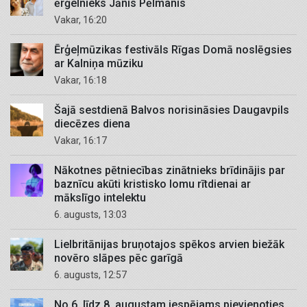
ērģelnieks Jānis Pēlmanis
Vakar, 16:20
Ērģeļmūzikas festivāls Rīgas Domā noslēgsies
ar Kalniņa mūziku
Vakar, 16:18
Šajā sestdienā Balvos norisināsies Daugavpils
diecēzes diena
Vakar, 16:17
Nākotnes pētniecības zinātnieks brīdinājis par
baznīcu akūti kristisko lomu rītdienai ar
mākslīgo intelektu
6. augusts, 13:03
Lielbritānijas bruņotajos spēkos arvien biežāk
novēro slāpes pēc garīgā
6. augusts, 12:57
No 6. līdz 8. augustam iespējams pievienoties