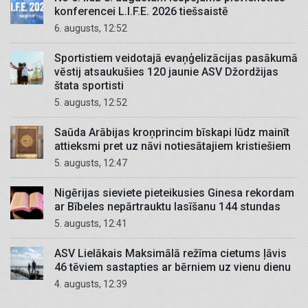
konferencei L.I.F.E. 2026 tiešsaistē
6. augusts, 12:52
Sportistiem veidotajā evaņģelizācijas pasākumā
vēstij atsaukušies 120 jaunie ASV Džordžijas
štata sportisti
5. augusts, 12:52
Saūda Arābijas kroņprincim bīskapi lūdz mainīt
attieksmi pret uz nāvi notiesātajiem kristiešiem
5. augusts, 12:47
Nigērijas sieviete pieteikusies Ginesa rekordam
ar Bībeles nepārtrauktu lasīšanu 144 stundas
5. augusts, 12:41
ASV Lielākais Maksimālā režīma cietums ļāvis
46 tēviem sastapties ar bērniem uz vienu dienu
4. augusts, 12:39