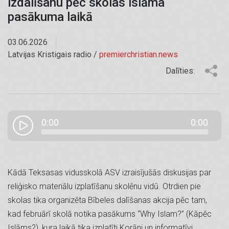
izdalīšanu pēc skolas islāma
pasākuma laikā
03.06.2026
Latvijas Kristigais radio /
premierchristian.news
Dalīties:
0:00
0:00
Kādā Teksasas vidusskolā ASV izraisījušās diskusijas par
reliģisko materiālu izplatīšanu skolēnu vidū. Otrdien pie
skolas tika organizēta Bībeles dalīšanas akcija pēc tam,
kad februārī skolā notika pasākums “Why Islam?” (Kāpēc
Islāms?), kura laikā tika izplatīti Korāni un informatīvi