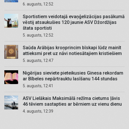
6. augusts, 12:52
Sportistiem veidotajā evaņģelizācijas pasākumā
vēstij atsaukušies 120 jaunie ASV Džordžijas
štata sportisti
5. augusts, 12:52
Saūda Arābijas kroņprincim bīskapi lūdz mainīt
attieksmi pret uz nāvi notiesātajiem kristiešiem
5. augusts, 12:47
Nigērijas sieviete pieteikusies Ginesa rekordam
ar Bībeles nepārtrauktu lasīšanu 144 stundas
5. augusts, 12:41
ASV Lielākais Maksimālā režīma cietums ļāvis
46 tēviem sastapties ar bērniem uz vienu dienu
4. augusts, 12:39