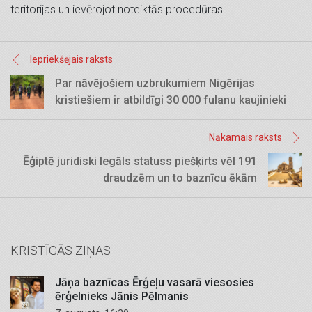
teritorijas un ievērojot noteiktās procedūras.
Iepriekšējais raksts
Par nāvējošiem uzbrukumiem Nigērijas
kristiešiem ir atbildīgi 30 000 fulanu kaujinieki
Nākamais raksts
Ēģiptē juridiski legāls statuss piešķirts vēl 191
draudzēm un to baznīcu ēkām
KRISTĪGĀS ZIŅAS
Jāņa baznīcas Ērģeļu vasarā viesosies
ērģelnieks Jānis Pēlmanis