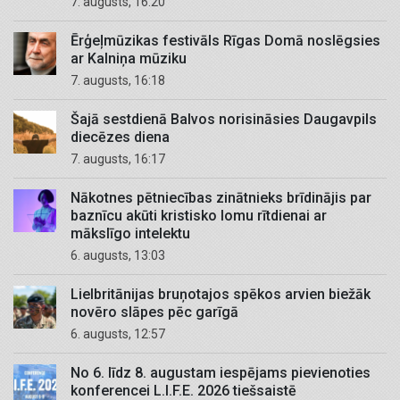
7. augusts, 16:20
Ērģeļmūzikas festivāls Rīgas Domā noslēgsies
ar Kalniņa mūziku
7. augusts, 16:18
Šajā sestdienā Balvos norisināsies Daugavpils
diecēzes diena
7. augusts, 16:17
Nākotnes pētniecības zinātnieks brīdinājis par
baznīcu akūti kristisko lomu rītdienai ar
mākslīgo intelektu
6. augusts, 13:03
Lielbritānijas bruņotajos spēkos arvien biežāk
novēro slāpes pēc garīgā
6. augusts, 12:57
No 6. līdz 8. augustam iespējams pievienoties
konferencei L.I.F.E. 2026 tiešsaistē