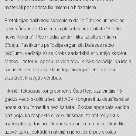
materiāli par šariata likumiem un hidžabiem.
Pretakcijas dalībnieki skolēniem dalīja Bībeles un nelielas
Jēzus figūriņas. Daži turēja plakātus ar uzrakstu “Bībele,
nevis Korāns”. Pēc mediju ziņām, tika izdalīti simtiem
Bībeļu. Pasākumu palīdzēja organizēt Dalasas radio
raidījumu vadītājs Kriss Kroks sadarbībā ar vietējo skolēnu
Marko Hanteru-Lopesu un viņa tēvu. Kroks norādīja, ka ideja
radusies pēc daudzu klausītāju aicinājumiem publiski
aizstāvēt kristīgās vērtības.
Tikmēr Teksasas kongresmenis Čips Rojs uzaicinājis 16
gadus veco skolēnu liecināt ASV Kongresā uzklausīšanā ar
nosaukumu “Amerika bez šariata”. Skolas apgabala vadība
paziņoja, ka respektē cilvēku tiesības izplatīt reliģiskus
materiālus, ja tas notiek saskaņā ar likumu. Vienlaikus tika
uzsvērts, ka jebkādām akcijām jānotiek ārpus skolas