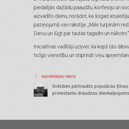
piedalījās dažādu paaudžu, konfesiju un soci
aizvadīto dienu, norādot, ka šogad iesaistī
paziņojumā viņi rakstīja: „Mēs turpinām re
Dievu un lūgt par tautas tagadni un nākotni.
Iniciatīvas vadītāji uzsver, ka kopš tās di
ticīgo vienotību un stiprināt viņu apņemšanos
Iepriekšējais raksts
Svētdien pārtraukts populāras Ķīnas
protestantu draudzes dievkalpojum
un dalībnieki aizvesti