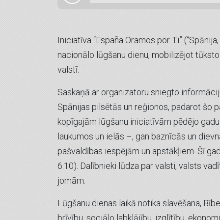
Iniciatīva “España Oramos por Ti” (“Spānija, 
nacionālo lūgšanu dienu, mobilizējot tūkst
valstī.
Saskaņā ar organizatoru sniegto informācij
Spānijas pilsētās un reģionos, padarot šo 
kopīgajām lūgšanu iniciatīvām pēdējo gadu 
laukumos un ielās –, gan baznīcās un dievn
pašvaldības iespējām un apstākļiem. Šī gada
6:10). Dalībnieki lūdza par valsti, valsts 
jomām.
Lūgšanu dienas laikā notika slavēšana, Bībel
brīvību, sociālo labklājību, izglītību, eko