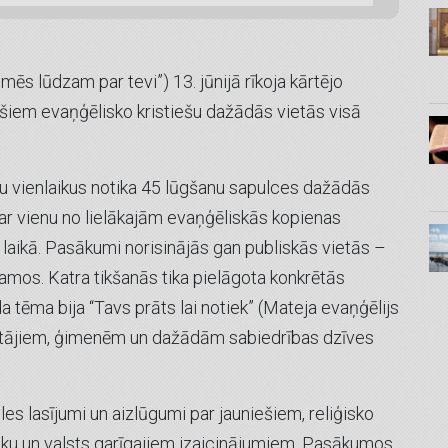
mēs lūdzam par tevi”) 13. jūnijā rīkoja kārtējo
ošiem evaņģēlisko kristiešu dažādās vietās visā
u vienlaikus notika 45 lūgšanu sapulces dažādās
par vienu no lielākajām evaņģēliskās kopienas
laikā. Pasākumi norisinājās gan publiskās vietās –
amos. Katra tikšanās tika pielāgota konkrētās
 tēma bija “Tavs prāts lai notiek” (Mateja evaņģēlijs
vadītājiem, ģimenēm un dažādām sabiedrības dzīves
es lasījumi un aizlūgumi par jauniešiem, reliģisko
nomiku un valsts garīgajiem izaicinājumiem. Pasākumos