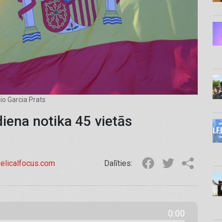
io Garcia Prats
iena notika 45 vietās
elicalfocus.com
Dalīties:
0:00