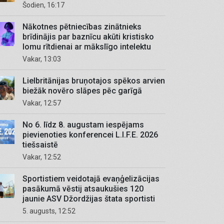
Šodien, 16:17
Nākotnes pētniecības zinātnieks
brīdinājis par baznīcu akūti kristisko
lomu rītdienai ar mākslīgo intelektu
Vakar, 13:03
Lielbritānijas bruņotajos spēkos arvien
biežāk novēro slāpes pēc garīgā
Vakar, 12:57
No 6. līdz 8. augustam iespējams
pievienoties konferencei L.I.F.E. 2026
tiešsaistē
Vakar, 12:52
Sportistiem veidotajā evaņģelizācijas
pasākumā vēstij atsaukušies 120
jaunie ASV Džordžijas štata sportisti
5. augusts, 12:52