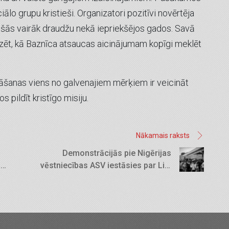
ālo grupu kristieši. Organizatori pozitīvi novērtēja
jušās vairāk draudžu nekā iepriekšējos gados. Savā
dzēt, kā Baznīca atsaucas aicinājumam kopīgi meklēt
”
bināšanas viens no galvenajiem mērķiem ir veicināt
 pildīt kristīgo misiju.
Nākamais raksts
Demonstrācijās pie Nigērijas
s
vēstniecības ASV iestāsies par Liju
Šaribu un citiem līdzīgi cietušajiem