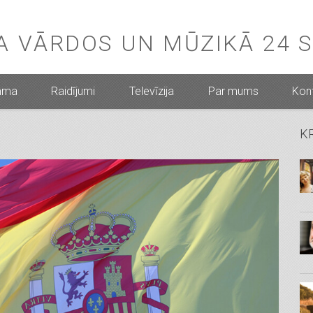
BA VĀRDOS UN MŪZIKĀ 24 
mma
Raidījumi
Televīzija
Par mums
Kont
K