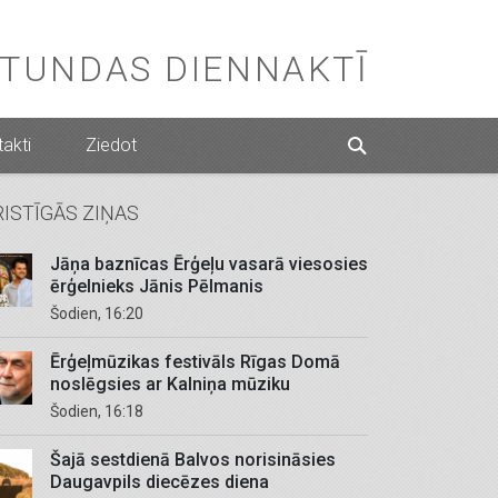
STUNDAS DIENNAKTĪ
akti
Ziedot
RISTĪGĀS ZIŅAS
Jāņa baznīcas Ērģeļu vasarā viesosies
ērģelnieks Jānis Pēlmanis
Šodien, 16:20
Ērģeļmūzikas festivāls Rīgas Domā
noslēgsies ar Kalniņa mūziku
Šodien, 16:18
Šajā sestdienā Balvos norisināsies
Daugavpils diecēzes diena