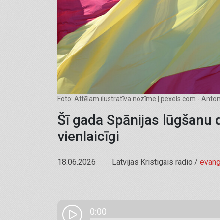
Foto: Attēlam ilustratīva nozīme | pexels.com - Anton
Šī gada Spānijas lūgšanu d
vienlaicīgi
18.06.2026
Latvijas Kristigais radio /
evang
0:00