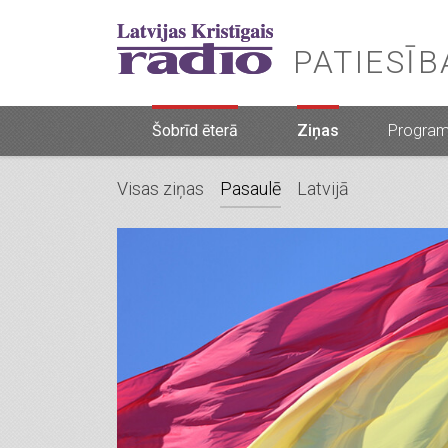
PATIESĪ
Šobrīd ēterā
Ziņas
Progra
Visas ziņas
Pasaulē
Latvijā