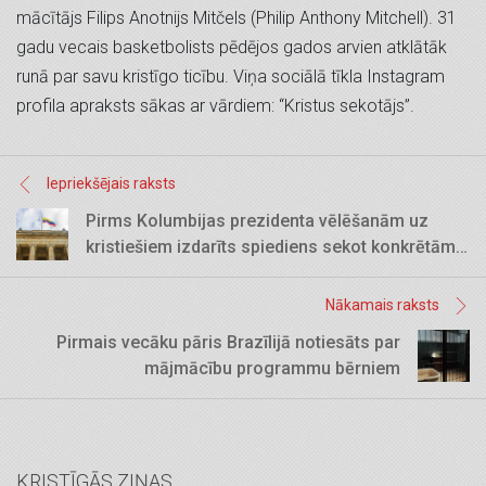
mācītājs Filips Anotnijs Mitčels (Philip Anthony Mitchell). 31
gadu vecais basketbolists pēdējos gados arvien atklātāk
runā par savu kristīgo ticību. Viņa sociālā tīkla Instagram
profila apraksts sākas ar vārdiem: “Kristus sekotājs”.
Iepriekšējais raksts
Pirms Kolumbijas prezidenta vēlēšanām uz
kristiešiem izdarīts spiediens sekot konkrētām
norādēm
Nākamais raksts
Pirmais vecāku pāris Brazīlijā notiesāts par
mājmācību programmu bērniem
KRISTĪGĀS ZIŅAS