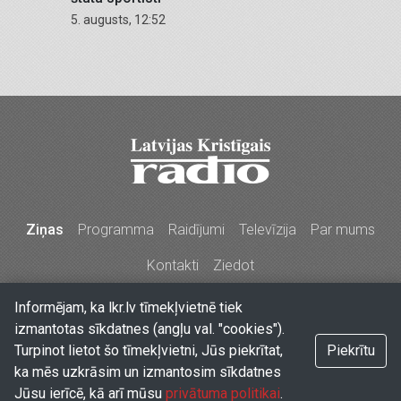
5. augusts, 12:52
Ziņas
Programma
Raidījumi
Televīzija
Par mums
Kontakti
Ziedot
Informējam, ka lkr.lv tīmekļvietnē tiek
Stabu iela 77a, Rīga, LV-1009, Latvija
•
Tālr. 67213704,
izmantotas sīkdatnes (angļu val. "cookies").
67210096, e-pasts
lkr@lkr.lv
•
Copyright 2026 SIA "Vārds
Turpinot lietot šo tīmekļvietni, Jūs piekrītat,
Piekrītu
& Co" - Latvijas Kristīgais radio
ka mēs uzkrāsim un izmantosim sīkdatnes
Jūsu ierīcē, kā arī mūsu
privātuma politikai
.