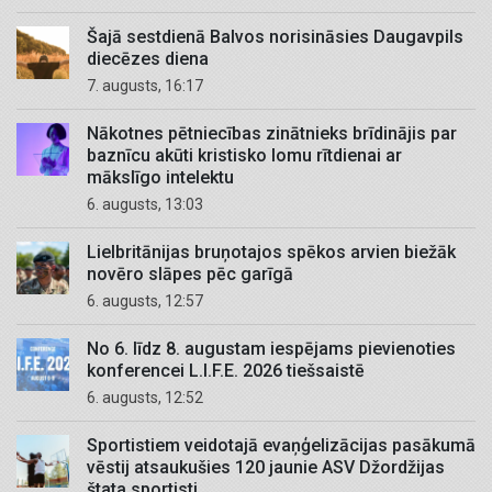
Šajā sestdienā Balvos norisināsies Daugavpils
diecēzes diena
7. augusts, 16:17
Nākotnes pētniecības zinātnieks brīdinājis par
baznīcu akūti kristisko lomu rītdienai ar
mākslīgo intelektu
6. augusts, 13:03
Lielbritānijas bruņotajos spēkos arvien biežāk
novēro slāpes pēc garīgā
6. augusts, 12:57
No 6. līdz 8. augustam iespējams pievienoties
konferencei L.I.F.E. 2026 tiešsaistē
6. augusts, 12:52
Sportistiem veidotajā evaņģelizācijas pasākumā
vēstij atsaukušies 120 jaunie ASV Džordžijas
štata sportisti