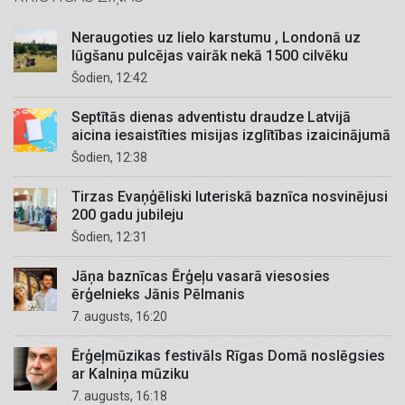
Neraugoties uz lielo karstumu , Londonā uz
lūgšanu pulcējas vairāk nekā 1500 cilvēku
Šodien, 12:42
Septītās dienas adventistu draudze Latvijā
aicina iesaistīties misijas izglītības izaicinājumā
Šodien, 12:38
Tirzas Evaņģēliski luteriskā baznīca nosvinējusi
200 gadu jubileju
Šodien, 12:31
Jāņa baznīcas Ērģeļu vasarā viesosies
ērģelnieks Jānis Pēlmanis
7. augusts, 16:20
Ērģeļmūzikas festivāls Rīgas Domā noslēgsies
ar Kalniņa mūziku
7. augusts, 16:18