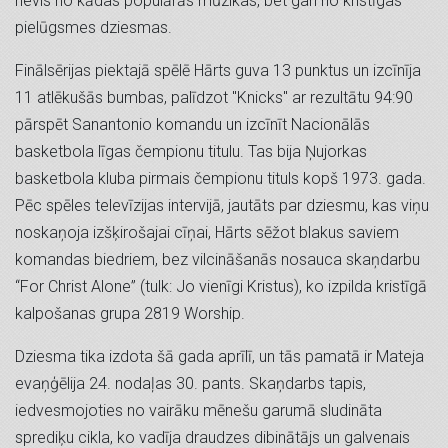
nevis no kādas populārās mūzikas, bet gan no kristīgas
pielūgsmes dziesmas.
Finālsērijas piektajā spēlē Hārts guva 13 punktus un izcīnīja
11 atlēkušās bumbas, palīdzot "Knicks" ar rezultātu 94:90
pārspēt Sanantonio komandu un izcīnīt Nacionālās
basketbola līgas čempionu titulu. Tas bija Ņujorkas
basketbola kluba pirmais čempionu tituls kopš 1973. gada.
Pēc spēles televīzijas intervijā, jautāts par dziesmu, kas viņu
noskaņoja izšķirošajai cīņai, Hārts sēžot blakus saviem
komandas biedriem, bez vilcināšanās nosauca skaņdarbu
“For Christ Alone” (tulk: Jo vienīgi Kristus), ko izpilda kristīgā
kalpošanas grupa 2819 Worship.
Dziesma tika izdota šā gada aprīlī, un tās pamatā ir Mateja
evaņģēlija 24. nodaļas 30. pants. Skaņdarbs tapis,
iedvesmojoties no vairāku mēnešu garumā sludināta
sprediķu cikla, ko vadīja draudzes dibinātājs un galvenais