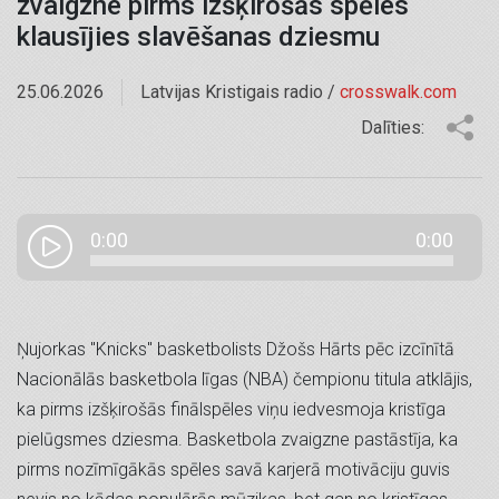
zvaigzne pirms izšķirošās spēles
klausījies slavēšanas dziesmu
25.06.2026
Latvijas Kristigais radio /
crosswalk.com
Dalīties:
0:00
0:00
Ņujorkas "Knicks" basketbolists Džošs Hārts pēc izcīnītā
Nacionālās basketbola līgas (NBA) čempionu titula atklājis,
ka pirms izšķirošās finālspēles viņu iedvesmoja kristīga
pielūgsmes dziesma. Basketbola zvaigzne pastāstīja, ka
pirms nozīmīgākās spēles savā karjerā motivāciju guvis