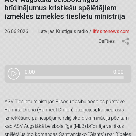
brīdinājumus kristiešu spēlētājiem
izmeklēs izmeklēs tieslietu ministrija
26.06.2026
Latvijas Kristigais radio /
lifesitenews.com
Dalīties:
0:00
0:00
ASV Tieslietu ministrijas Pilsoņu tiesību nodaļas pārstāve
Harmīta Dilona (Harmeet Dhillon) paziņojusi, ka pieprasīs
izmeklēšanu par iespējamu reliģisko diskrimināciju pēc tam,
kad ASV Augstākā beisbola līga (MLB) brīdināja vairākus
spēlētājus (no komandas Sanfrancisko “Giants”) par Bībeles