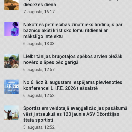
diecēzes diena
7. augusts, 16:17
Nākotnes pētniecības zinātnieks brīdinājis par
baznīcu akūti kristisko lomu rītdienai ar
mākslīgo intelektu
6. augusts, 13:03
Lielbritānijas bruņotajos spēkos arvien biežāk
novēro slāpes pēc garīgā
6. augusts, 12:57
No 6. līdz 8. augustam iespējams pievienoties
konferencei L.I.F.E. 2026 tiešsaistē
6. augusts, 12:52
Sportistiem veidotajā evaņģelizācijas pasākumā
vēstij atsaukušies 120 jaunie ASV Džordžijas
štata sportisti
5. augusts, 12:52