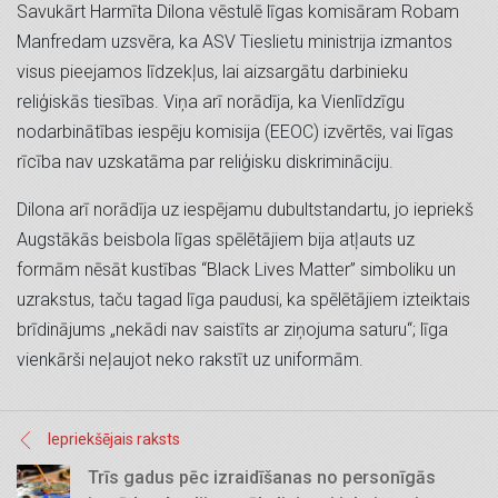
Savukārt Harmīta Dilona vēstulē līgas komisāram Robam
Manfredam uzsvēra, ka ASV Tieslietu ministrija izmantos
visus pieejamos līdzekļus, lai aizsargātu darbinieku
reliģiskās tiesības. Viņa arī norādīja, ka Vienlīdzīgu
nodarbinātības iespēju komisija (EEOC) izvērtēs, vai līgas
rīcība nav uzskatāma par reliģisku diskrimināciju.
Dilona arī norādīja uz iespējamu dubultstandartu, jo iepriekš
Augstākās beisbola līgas spēlētājiem bija atļauts uz
formām nēsāt kustības “Black Lives Matter” simboliku un
uzrakstus, taču tagad līga paudusi, ka spēlētājiem izteiktais
brīdinājums „nekādi nav saistīts ar ziņojuma saturu“; līga
vienkārši neļaujot neko rakstīt uz uniformām.
Iepriekšējais raksts
Trīs gadus pēc izraidīšanas no personīgās