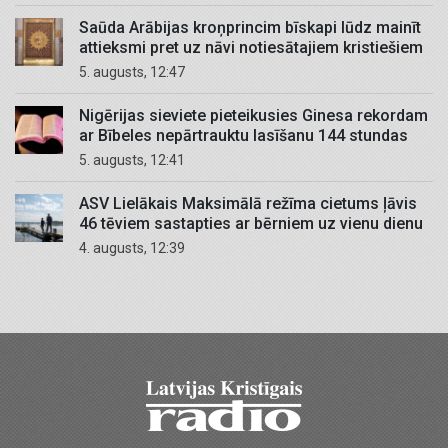
Saūda Arābijas kroņprincim bīskapi lūdz mainīt
attieksmi pret uz nāvi notiesātajiem kristiešiem
5. augusts, 12:47
Nigērijas sieviete pieteikusies Ginesa rekordam
ar Bībeles nepārtrauktu lasīšanu 144 stundas
5. augusts, 12:41
ASV Lielākais Maksimālā režīma cietums ļāvis
46 tēviem sastapties ar bērniem uz vienu dienu
4. augusts, 12:39