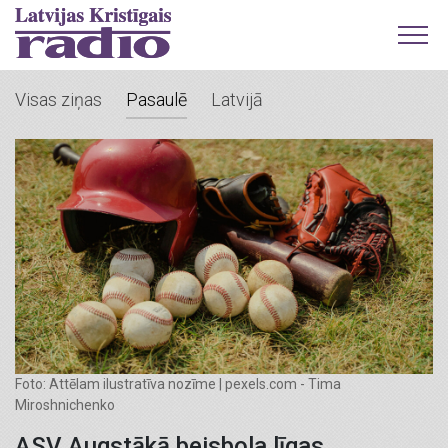
Visas ziņas
Pasaulē
Latvijā
Foto: Attēlam ilustratīva nozīme | pexels.com - Tima
Miroshnichenko
ASV Augstākā beisbola līgas