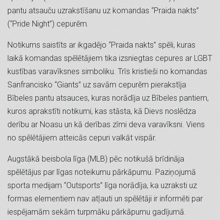
pantu atsauču uzrakstīšanu uz komandas “Praida nakts”
(“Pride Night”) cepurēm.
Notikums saistīts ar ikgadējo “Praida nakts” spēli, kuras
laikā komandas spēlētājiem tika izsniegtas cepures ar LGBT
kustības varavīksnes simboliku. Trīs kristieši no komandas
Sanfrancisko “Giants” uz savām cepurēm pierakstīja
Bībeles pantu atsauces, kuras norādīja uz Bībeles pantiem,
kuros aprakstīti notikumi, kas stāsta, kā Dievs noslēdza
derību ar Noasu un kā derības zīmi deva varavīksni. Viens
no spēlētājiem atteicās cepuri valkāt vispār.
Augstākā beisbola līga (MLB) pēc notikušā brīdināja
spēlētājus par līgas noteikumu pārkāpumu. Paziņojumā
sporta medijam “Outsports” līga norādīja, ka uzraksti uz
formas elementiem nav atļauti un spēlētāji ir informēti par
iespējamām sekām turpmāku pārkāpumu gadījumā.