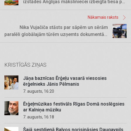
izstādes Anglijas māksliniecei izbeigta tiesa par
naida runu
Nākamais raksts
Nika Vujačiča stāsts par sāpēm un sērām
paralēli globālajām tūrēm uzņemts dokumentālā
filmā
KRISTĪGĀS ZIŅAS
Jāņa baznīcas Ērģeļu vasarā viesosies
ērģelnieks Jānis Pēlmanis
7. augusts, 16:20
Ērģeļmūzikas festivāls Rīgas Domā noslēgsies
ar Kalniņa mūziku
7. augusts, 16:18
Šajā sestdienā Balvos norisināsies Daugavpils