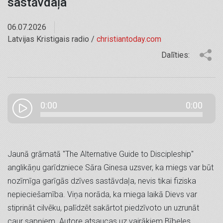
sastāvdaļa
06.07.2026
Latvijas Kristigais radio /
christiantoday.com
Dalīties:
0:00
0:00
Jaunā grāmatā "The Alternative Guide to Discipleship"
anglikāņu garīdzniece Sāra Ginesa uzsver, ka miegs var būt
nozīmīga garīgās dzīves sastāvdaļa, nevis tikai fiziska
nepieciešamība. Viņa norāda, ka miega laikā Dievs var
stiprināt cilvēku, palīdzēt sakārtot piedzīvoto un uzrunāt
caur sapņiem. Autore atsaucas uz vairākiem Bībeles