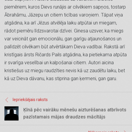
piemēriem, kuros Dievs runājis ar cilvēkiem sapņos, tostarp
Ābrahāmu, Jāzepu un citiem ticības varoņiem. Tāpat viņa
atgādina, ka arī Jēzus atvēlēja laiku atpūtai un miegam,
rādot piemēru līdzsvarotai dzīvei. Ginesa uzsver, ka miegs
var veicināt gan emocionālu, gan garīgu atjaunošanos un
palīdzēt cilvēkam būt atvērtākam Dieva vadībai. Rakstā arī
kristīgais ārsts Ričards Pails atgādina, ka pietiekama atpūta
ir svarīga veselībai un kalpošanai citiem. Autori aicina
kristiešus uz miegu raudzīties nevis kā uz zaudētu laiku, bet
kā uz Dieva dāvanu, kas stiprina gan ķermeni, gan garu.
Iepriekšējais raksts
Ķīnā pēc vairāku mēnešu aizturēšanas atbrīvots
pazīstamais mājas draudzes mācītājs