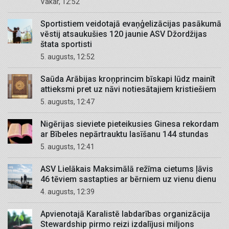
Vakar, 12:52
Sportistiem veidotajā evaņģelizācijas pasākumā
vēstij atsaukušies 120 jaunie ASV Džordžijas
štata sportisti
5. augusts, 12:52
Saūda Arābijas kroņprincim bīskapi lūdz mainīt
attieksmi pret uz nāvi notiesātajiem kristiešiem
5. augusts, 12:47
Nigērijas sieviete pieteikusies Ginesa rekordam
ar Bībeles nepārtrauktu lasīšanu 144 stundas
5. augusts, 12:41
ASV Lielākais Maksimālā režīma cietums ļāvis
46 tēviem sastapties ar bērniem uz vienu dienu
4. augusts, 12:39
Apvienotajā Karalistē labdarības organizācija
Stewardship pirmo reizi izdalījusi miljons