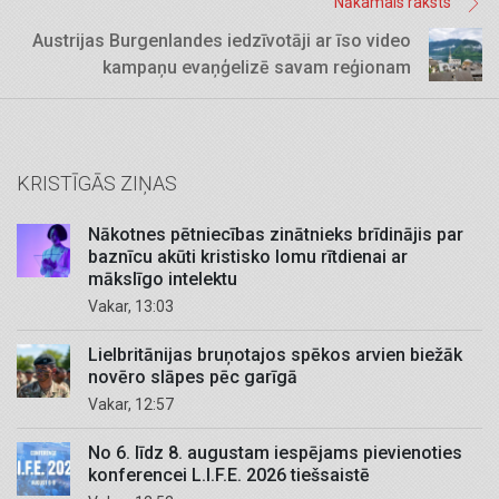
Nākamais raksts
Austrijas Burgenlandes iedzīvotāji ar īso video
kampaņu evaņģelizē savam reģionam
KRISTĪGĀS ZIŅAS
Nākotnes pētniecības zinātnieks brīdinājis par
baznīcu akūti kristisko lomu rītdienai ar
mākslīgo intelektu
Vakar, 13:03
Lielbritānijas bruņotajos spēkos arvien biežāk
novēro slāpes pēc garīgā
Vakar, 12:57
No 6. līdz 8. augustam iespējams pievienoties
konferencei L.I.F.E. 2026 tiešsaistē