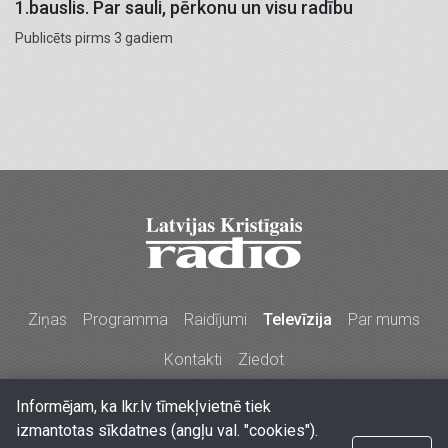
1.bauslis. Par sauli, pērkonu un visu radību
Publicēts pirms 3 gadiem
Ziņas
Programma
Raidījumi
Televīzija
Par mums
Kontakti
Ziedot
Informējam, ka lkr.lv tīmekļvietnē tiek
Stabu iela 77a, Rīga, LV-1009, Latvija
•
Tālr. 67213704,
izmantotas sīkdatnes (angļu val. "cookies").
67210096, e-pasts
lkr@lkr.lv
•
Copyright 2026 SIA "Vārds