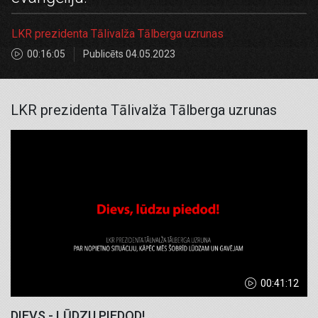
LKR prezidenta Tālivalža Tālberga uzrunas
00:16:05
Publicēts 04.05.2023
LKR prezidenta Tālivalža Tālberga uzrunas
00:41:12
DIEVS - LŪDZU PIEDOD!