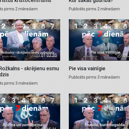
ristus kristocentrisms
Kur sākas gudrība?
ēts pirms 2 mēnešiem
Publicēts pirms 2 mēnešiem
01:02:20
01
 Rožkalns - skrējienu esmu
Pie visa vainīgie
dzis
Publicēts pirms 3 mēnešiem
ēts pirms 3 mēnešiem