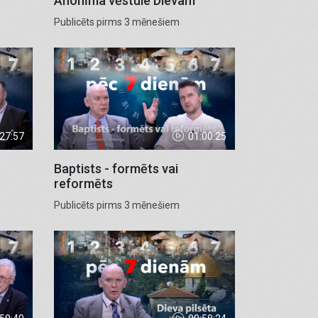
Anonīma vēstule Dievam
Publicēts pirms 3 mēnešiem
:27:57
01:00:25
Baptists - formēts vai
reformēts
Publicēts pirms 3 mēnešiem