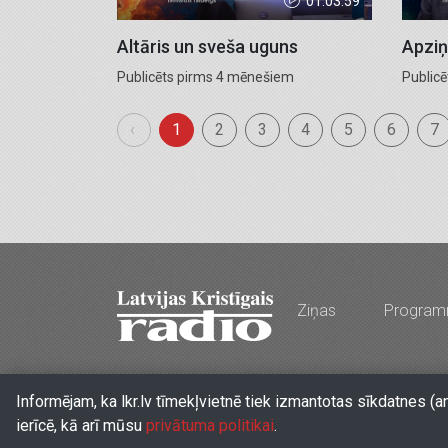
01:03:59
Altāris un sveša uguns
Apziņ
Publicēts pirms 4 mēnešiem
Public
‹
1
2
3
4
5
6
7
Ziņas
Progra
Stabu iela 77a, Rīga, LV-1009, Latvija
•
Tālr. 
Informējam, ka lkr.lv tīmekļvietnē tiek izmantotas sīkdatnes (a
ierīcē, kā arī mūsu
privātuma politikai
.