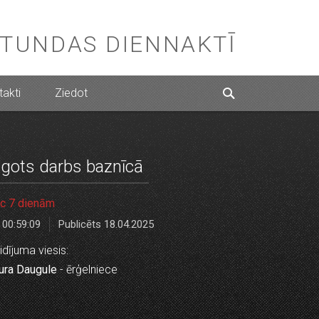
STUNDAS DIENNAKTĪ
akti
Ziedot
lgots darbs baznīcā
c 7 dienām
00:59:09
Publicēts 18.04.2025
idījuma viesis:
ura Daugule
- ērģelniece