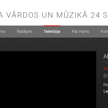
BA VĀRDOS UN MŪZIKĀ 24 
mma
Raidījumi
Televīzija
Par mums
Kont
A
Pē
Ra
La