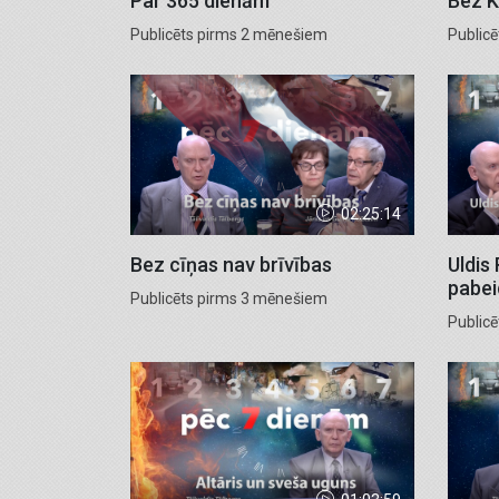
Par 365 dienām
Bez K
Publicēts pirms 2 mēnešiem
Public
02:25:14
Bez cīņas nav brīvības
Uldis
pabei
Publicēts pirms 3 mēnešiem
Public