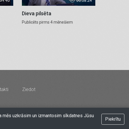
:59:40
00:58:24
Dieva pilsēta
Publicēts pirms 4 mēnešiem
akti
Ziedot
rds & Co" - Latvijas Kristīgais radio
at, ka mēs uzkrāsim un izmantosim sīkdatnes Jūsu
Piekrītu