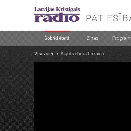
PATIESĪ
Šobrīd ēterā
Ziņas
Progra
Visi video
Algots darbs baznīcā