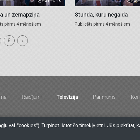
01:15:16
00
a un zemapziņa
Stunda, kuru negaida
ēts pirms 4 mēnešiem
Publicēts pirms 4 mēnešiem
8
›
mma
Raidījumi
Televīzija
Par mums
Kont
67213704, 67210096, e-pasts
lkr@lkr.lv
•
Copyright 2026 SIA "Vā
ngļu val. "cookies"). Turpinot lietot šo tīmekļvietni, Jūs piekrīt