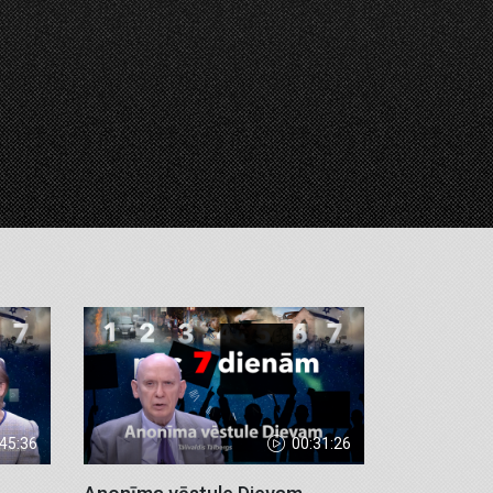
:45:36
00:31:26