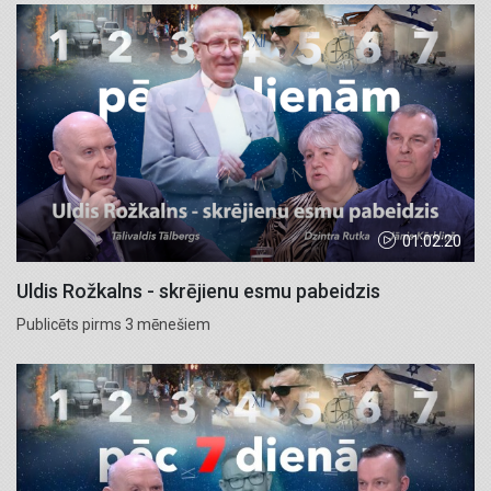
01:02:20
Uldis Rožkalns - skrējienu esmu pabeidzis
Publicēts pirms 3 mēnešiem