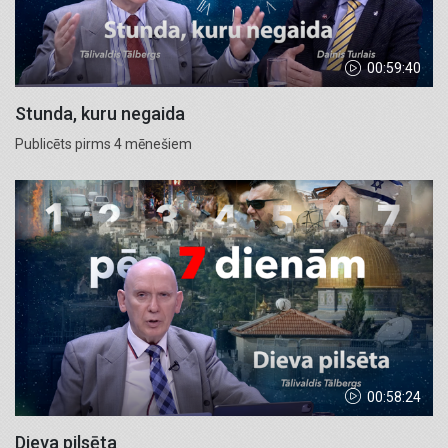
00:59:40
Stunda, kuru negaida
Publicēts pirms 4 mēnešiem
00:58:24
Dieva pilsēta