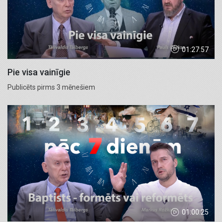
01:27:57
Pie visa vainīgie
Publicēts pirms 3 mēnešiem
01:00:25