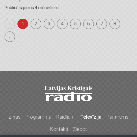
Publicēts pirms 4 mēnešiem
‹
1
2
3
4
5
6
7
8
›
Ziņas
Programma
Raidījumi
Televīzija
Par mums
Kontakti
Ziedot