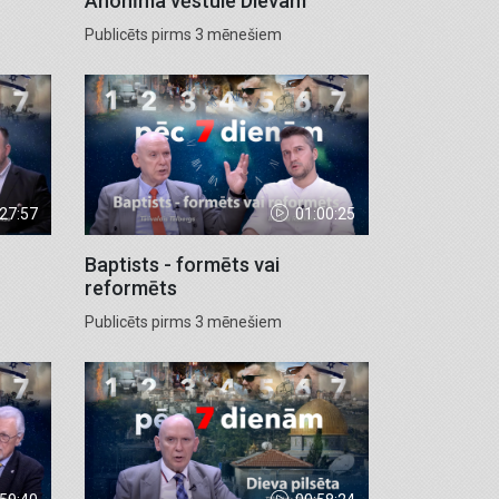
Anonīma vēstule Dievam
Publicēts pirms 3 mēnešiem
:27:57
01:00:25
Baptists - formēts vai
reformēts
Publicēts pirms 3 mēnešiem