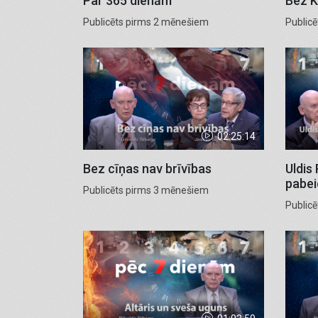
Par 365 dienām
Bez K
Publicēts pirms 2 mēnešiem
Public
02:25:14
Bez cīņas nav brīvības
Uldis
pabei
Publicēts pirms 3 mēnešiem
Public