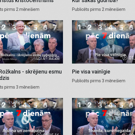
ristus kristocentrisms
Kur sākas gudrība?
ēts pirms 2 mēnešiem
Publicēts pirms 2 mēnešiem
01:02:20
01
 Rožkalns - skrējienu esmu
Pie visa vainīgie
dzis
Publicēts pirms 3 mēnešiem
ēts pirms 3 mēnešiem