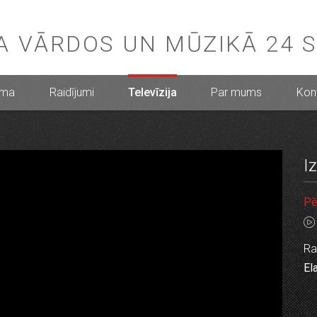
BA VĀRDOS UN MŪZIKĀ 24 
mma
Raidījumi
Televīzija
Par mums
Kont
I
Pē
Ra
El