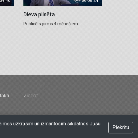
:59:40
00:58:24
Dieva pilsēta
Publicēts pirms 4 mēnešiem
akti
Ziedot
rds & Co" - Latvijas Kristīgais radio
at, ka mēs uzkrāsim un izmantosim sīkdatnes Jūsu
Piekrītu