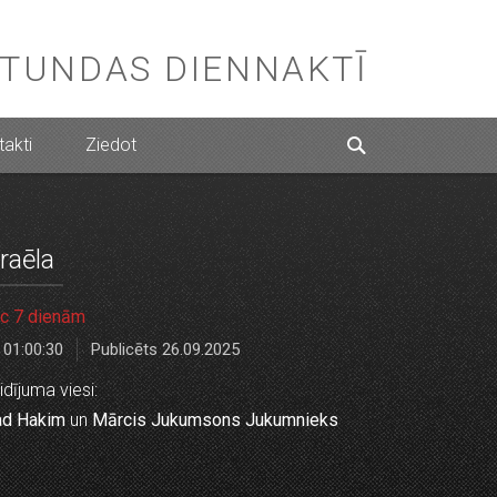
STUNDAS DIENNAKTĪ
akti
Ziedot
zraēla
c 7 dienām
01:00:30
Publicēts 26.09.2025
idījuma viesi:
ad Hakim
un
Mārcis Jukumsons Jukumnieks