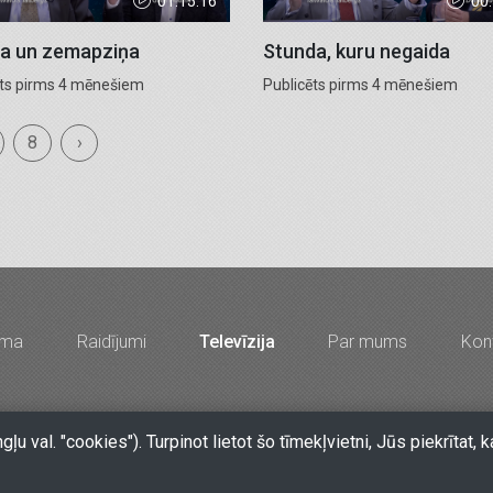
01:15:16
00
a un zemapziņa
Stunda, kuru negaida
ēts pirms 4 mēnešiem
Publicēts pirms 4 mēnešiem
8
›
mma
Raidījumi
Televīzija
Par mums
Kont
67213704, 67210096, e-pasts
lkr@lkr.lv
•
Copyright 2026 SIA "Vā
ngļu val. "cookies"). Turpinot lietot šo tīmekļvietni, Jūs piekrīt