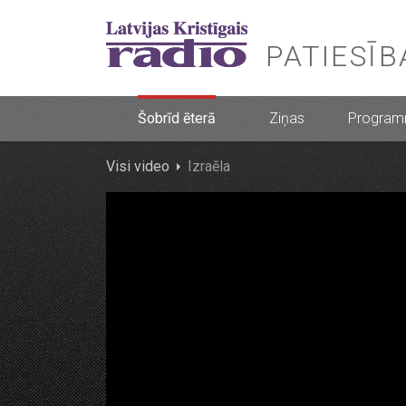
PATIESĪ
Šobrīd ēterā
Ziņas
Progra
Visi video
Izraēla