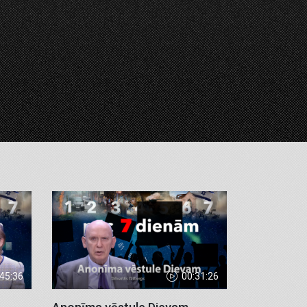
:45:36
00:31:26