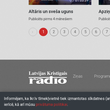
01:03:59
Altāris un sveša uguns
Apziņ
Publicēts pirms 4 mēnešiem
Public
‹
1
2
3
4
5
6
7
Ziņas
Progra
Stabu iela 77a, Rīga, LV-1009, Latvija
•
Tālr. 
Informējam, ka lkr.lv tīmekļvietnē tiek izmantotas sīkdatnes (a
ierīcē, kā arī mūsu
privātuma politikai
.