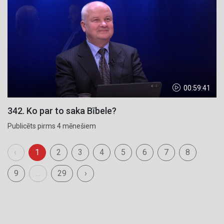
00:59:41
342. Ko par to saka Bībele?
Publicēts pirms 4 mēnešiem
‹
1
2
3
4
5
6
7
8
9
…
29
›