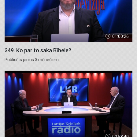
01:00:26
349. Ko par to saka Bībele?
Publicēts pirms 3 mēnešiem
00:58:40