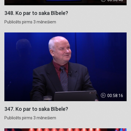
348. Ko par to saka Bībele?
Publicēts pirms 3 mēnešiem
00:58:16
347. Ko par to saka Bībele?
Publicēts pirms 3 mēnešiem