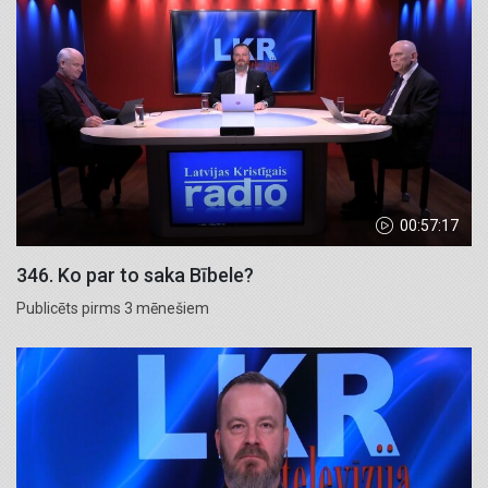
00:57:17
346. Ko par to saka Bībele?
Publicēts pirms 3 mēnešiem