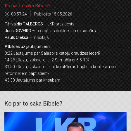
Ko par to saka Bībele?
00:57:24
Publicēts 15.05.2026
Tālivaldis TĀLBERGS
– LKR prezidents
Juris DOVEIKO
– Teoloģijas doktors un misionārs
Pauls Oleksa
– mācītājs
Atbildes uz jautājumiem:
0:22 Jautājums par Salaspils katoļu draudzes ieceri?
14:28 Lūdzu, izskaidrojiet 2.Samuēla gr.6:5-10?
31:50 Lūdzu, izskaidrojiet ar ko atšķiras baptistu konfesija no
reformētiem baptistiem?
43:30 Jautājums par kristībām.
Ko par to saka Bībele?