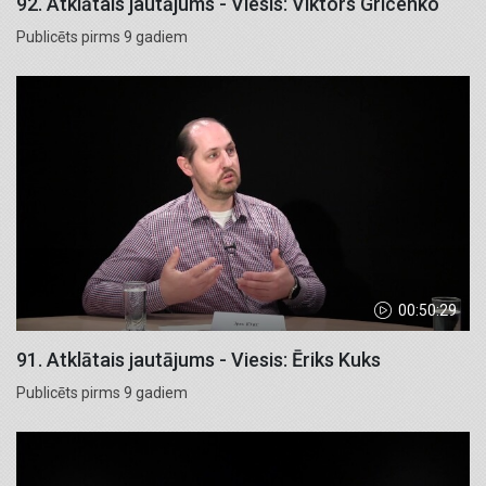
92. Atklātais jautājums - Viesis: Viktors Gricenko
Publicēts pirms 9 gadiem
00:50:29
91. Atklātais jautājums - Viesis: Ēriks Kuks
Publicēts pirms 9 gadiem