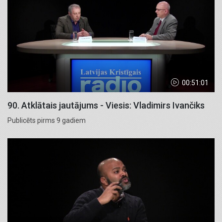
00:51:01
90. Atklātais jautājums - Viesis: Vladimirs Ivančiks
Publicēts pirms 9 gadiem