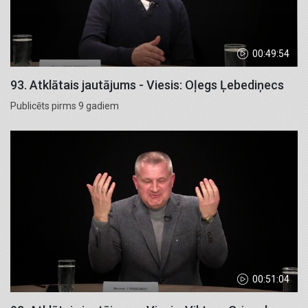
00:49:54
93. Atklātais jautājums - Viesis: Oļegs Ļebediņecs
Publicēts pirms 9 gadiem
00:51:04