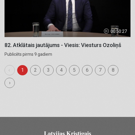
00:50:27
82. Atklātais jautājums - Viesis: Viesturs Ozoliņš
Publicēts pirms 9 gadiem
‹
1
2
3
4
5
6
7
8
›