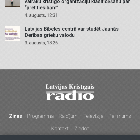
vairāku kristīgo organizāciju klasificēšanu par
“pret tiesībām”
4. augusts, 12:31
Latvijas Bībeles centrā var studēt Jaunās
Derības grieķu valodu
3. augusts, 18:26
Ziņas
Programma
Raidījumi
Televīzija
Par mums
Kontakti
Ziedot