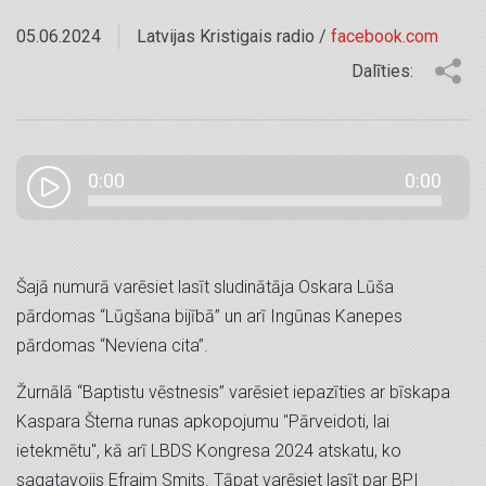
05.06.2024
Latvijas Kristigais radio /
facebook.com
Dalīties:
0:00
0:00
Šajā numurā varēsiet lasīt sludinātāja Oskara Lūša
pārdomas “Lūgšana bijībā” un arī Ingūnas Kanepes
pārdomas “Neviena cita”.
Žurnālā “Baptistu vēstnesis” varēsiet iepazīties ar bīskapa
Kaspara Šterna runas apkopojumu "Pārveidoti, lai
ietekmētu", kā arī LBDS Kongresa 2024 atskatu, ko
sagatavojis Efraim Smits. Tāpat varēsiet lasīt par BPI