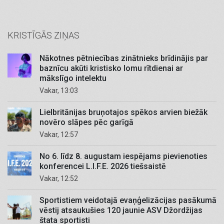
KRISTĪGĀS ZIŅAS
Nākotnes pētniecības zinātnieks brīdinājis par
baznīcu akūti kristisko lomu rītdienai ar
mākslīgo intelektu
Vakar, 13:03
Lielbritānijas bruņotajos spēkos arvien biežāk
novēro slāpes pēc garīgā
Vakar, 12:57
No 6. līdz 8. augustam iespējams pievienoties
konferencei L.I.F.E. 2026 tiešsaistē
Vakar, 12:52
Sportistiem veidotajā evaņģelizācijas pasākumā
vēstij atsaukušies 120 jaunie ASV Džordžijas
štata sportisti