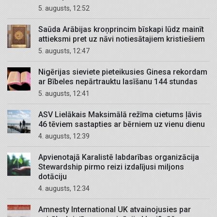
5. augusts, 12:52
Saūda Arābijas kroņprincim bīskapi lūdz mainīt
attieksmi pret uz nāvi notiesātajiem kristiešiem
5. augusts, 12:47
Nigērijas sieviete pieteikusies Ginesa rekordam
ar Bībeles nepārtrauktu lasīšanu 144 stundas
5. augusts, 12:41
ASV Lielākais Maksimālā režīma cietums ļāvis
46 tēviem sastapties ar bērniem uz vienu dienu
4. augusts, 12:39
Apvienotajā Karalistē labdarības organizācija
Stewardship pirmo reizi izdalījusi miljons
dotāciju
4. augusts, 12:34
Amnesty International UK atvainojusies par