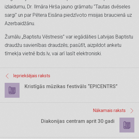
izlaidumu, Dr. Ilmāra Hirša jauno grāmatu "Tautas dvēseles
sargi" un par Pētera Eisāna piedzīvoto misijas braucienā uz
Azerbaidžānu.
Žurnālu „Baptistu Vēstnesis” var iegādāties Latvijas Baptistu
draudžu savienības draudzēs; pasūtīt, aizpildot anketu
tīmekļa vietnē lbds.lv, vai arī lasīt elektroniski.
Iepriekšējais raksts
Kristīgās mūzikas festivāls “EPICENTRS”
Nākamais raksts
Diakonijas centram aprit 30 gadi