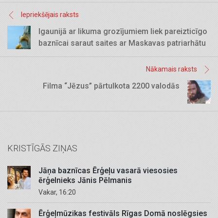
Iepriekšējais raksts
Igaunijā ar likuma grozījumiem liek pareizticīgo
baznīcai saraut saites ar Maskavas patriarhātu
Nākamais raksts
Filma “Jēzus” pārtulkota 2200 valodās
KRISTĪGĀS ZIŅAS
Jāņa baznīcas Ērģeļu vasarā viesosies
ērģelnieks Jānis Pēlmanis
Vakar, 16:20
Ērģeļmūzikas festivāls Rīgas Domā noslēgsies