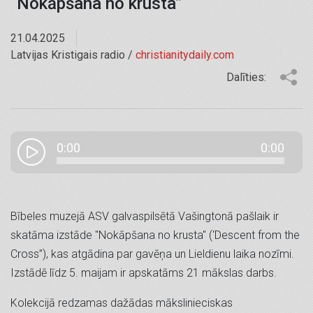
“Nokāpšana no krusta”
21.04.2025
Latvijas Kristigais radio /
christianitydaily.com
Dalīties:
0:00
0:00
Bībeles muzejā ASV galvaspilsētā Vašingtonā pašlaik ir
skatāma izstāde "Nokāpšana no krusta" (‘Descent from the
Cross”), kas atgādina par gavēņa un Lieldienu laika nozīmi.
Izstādē līdz 5. maijam ir apskatāms 21 mākslas darbs.
Kolekcijā redzamas dažādas mākslinieciskas