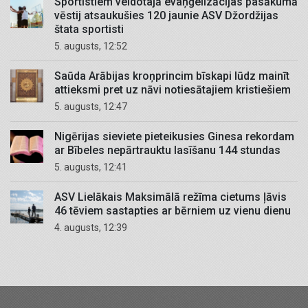
Sportistiem veidotajā evaņģelizācijas pasākumā
vēstij atsaukušies 120 jaunie ASV Džordžijas
štata sportisti
5. augusts, 12:52
Saūda Arābijas kroņprincim bīskapi lūdz mainīt
attieksmi pret uz nāvi notiesātajiem kristiešiem
5. augusts, 12:47
Nigērijas sieviete pieteikusies Ginesa rekordam
ar Bībeles nepārtrauktu lasīšanu 144 stundas
5. augusts, 12:41
ASV Lielākais Maksimālā režīma cietums ļāvis
46 tēviem sastapties ar bērniem uz vienu dienu
4. augusts, 12:39