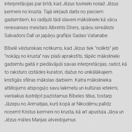
interpretācijas par brīdi, kad Jēzus tuvinieki nolaiž Jēzus
ķermeni no krusta. Tajā iekļauti darbi no pieciem
gadsimtiem, ko radījuši tādi slaveni mākslinieki kā vācu
renesanses meistars Albrehts Dīrers, spāņu sirreālists
Salvadors Dalī un japāņu grafiķis Sadao Vatanabe.
Bībelē vēsturiskais notikums, kad Jēzus tiek “nolikts” jeb
“nokāpj no krusta” nav plaši aprakstīts, tāpēc mākslinieki
gadsimtu gaitā ir piedāvājuši savas interpretācijas, radot, kā
to raksturo izstādes kuratori, dažus no unikālākajiem
kristīgās sfēras mākslas darbiem. Katra mākslinieka
attēlojums atspoguļo savu laikmetu un kultūras ietekmi,
vienlaikus ilustrējot pazīstamus Bībeles tēlus, tostarp
Jāzepu no Arimatijas, kurš kopā ar Nikodēmu palīdz
noņemt Kristus ķermeni no krusta, kā arī apustuļa Jāņa un
Jēzus mātes Marijas atveidojumus.