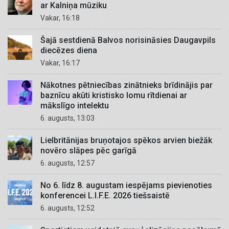
ar Kalniņa mūziku
Vakar, 16:18
Šajā sestdienā Balvos norisināsies Daugavpils
diecēzes diena
Vakar, 16:17
Nākotnes pētniecības zinātnieks brīdinājis par
baznīcu akūti kristisko lomu rītdienai ar
mākslīgo intelektu
6. augusts, 13:03
Lielbritānijas bruņotajos spēkos arvien biežāk
novēro slāpes pēc garīgā
6. augusts, 12:57
No 6. līdz 8. augustam iespējams pievienoties
konferencei L.I.F.E. 2026 tiešsaistē
6. augusts, 12:52