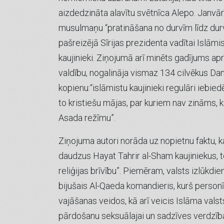
aizdedzināta alavītu svētnīca Alepo. Janvārī
musulmaņu “pratināšana no durvīm līdz durv
pašreizējā Sīrijas prezidenta vadītai Islāmis
kaujinieki. Ziņojumā arī minēts gadījums aprīl
valdību, nogalināja vismaz 134 cilvēkus Dam
kopienu:“islāmistu kaujinieki regulāri iebied
to kristiešu mājas, par kuriem nav zināms, ka
Asada režīmu”.
Ziņojuma autori norāda uz nopietnu faktu, ka 
daudzus Hayat Tahrir al-Sham kaujiniekus, to
reliģijas brīvību”. Piemēram, valsts izlūkdi
bijušais Al-Qaeda komandieris, kurš personīg
vajāšanas veidos, kā arī veicis Islāma vals
pārdošanu seksuālajai un sadzīves verdzība