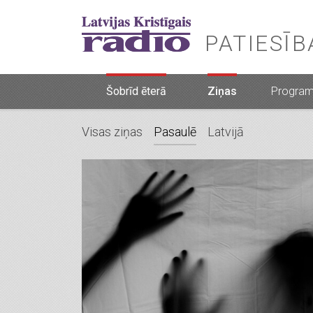
PATIESĪ
Šobrīd ēterā
Ziņas
Progra
Visas ziņas
Pasaulē
Latvijā