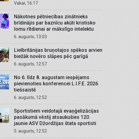
Vakar, 16:17
Nākotnes pētniecības zinātnieks
brīdinājis par baznīcu akūti kristisko
lomu rītdienai ar mākslīgo intelektu
6. augusts, 13:03
Lielbritānijas bruņotajos spēkos arvien
biežāk novēro slāpes pēc garīgā
6. augusts, 12:57
No 6. līdz 8. augustam iespējams
pievienoties konferencei L.I.F.E. 2026
tiešsaistē
6. augusts, 12:52
Sportistiem veidotajā evaņģelizācijas
pasākumā vēstij atsaukušies 120
jaunie ASV Džordžijas štata sportisti
5. augusts, 12:52