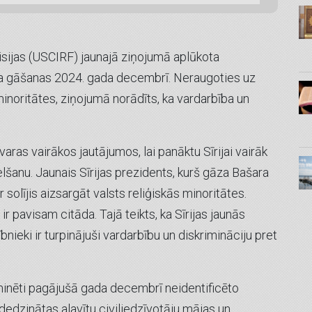
isijas (USCIRF) jaunajā ziņojumā aplūkota
īma gāšanas 2024. gada decembrī. Neraugoties uz
noritātes, ziņojumā norādīts, ka vardarbība un
aras vairākos jautājumos, lai panāktu Sīrijai vairāk
šanu. Jaunais Sīrijas prezidents, kurš gāza Bašara
r solījis aizsargāt valsts reliģiskās minoritātes.
ir pavisam citāda. Tajā teikts, ka Sīrijas jaunās
ībnieki ir turpinājuši vardarbību un diskrimināciju pret
inēti pagājušā gada decembrī neidentificēto
dedzinātas alavītu civiliedzīvotāju mājas un