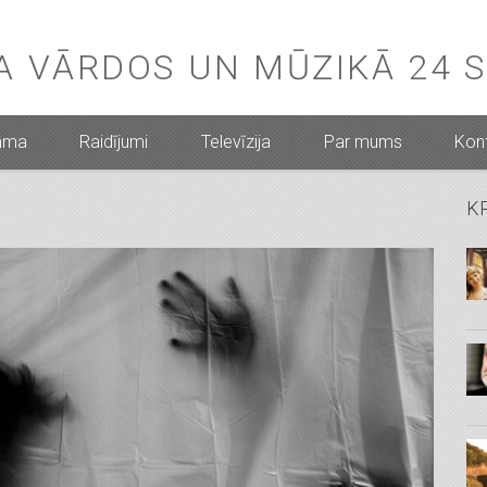
BA VĀRDOS UN MŪZIKĀ 24 
mma
Raidījumi
Televīzija
Par mums
Kont
K