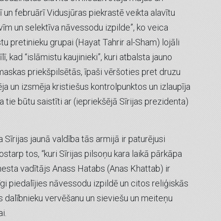
 un februārī Vidusjūras piekrastē veikta alavītu
īm un selektīva nāvessodu izpilde”, ko veica
tu pretinieku grupai (Hayat Tahrir al-Sham) lojāli
ī, kad “islāmistu kaujinieki”, kuri atbalsta jauno
askas priekšpilsētās, īpaši vēršoties pret druzu
ēja un izsmēja kristiešus kontrolpunktos un izlaupīja
 tie būtu saistīti ar (iepriekšējā Sīrijas prezidenta)
Sīrijas jaunā valdība tās armijā ir paturējusi
starp tos, “kuri Sīrijas pilsoņu kara laikā pārkāpa
enesta vadītājs Anass Hatabs (Anas Khattab) ir
i piedalījies nāvessodu izpildē un citos reliģiskās
ts dalībnieku vervēšanu un sieviešu un meiteņu
i.