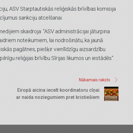
ju, ASV Starptautiskās reliģiskās brīvības komisija
ījumus sankciju atcelšanai.
ijiem skaidroja: “ASV administrācijai jāturpina
skaidriem noteikumiem, lai nodrošinātu, ka jaunā
iskās pagātnes, piešķir vienlīdzīgu aizsardzību
lnīgu reliģijas brīvību Sīrijas likumos un iestādēs”.
Nākamais raksts
Eiropā aicina iecelt koordinatoru cīņai
ar naida noziegumiem pret kristiešiem