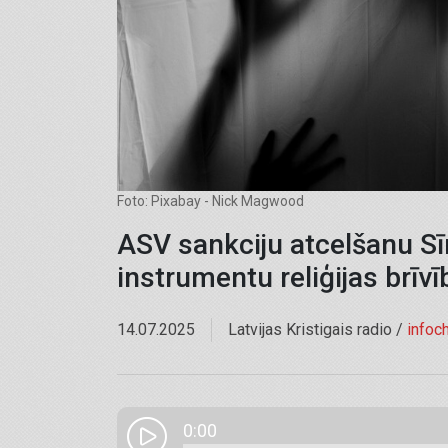
Foto: Pixabay - Nick Magwood
ASV sankciju atcelšanu Sīri
instrumentu reliģijas brīv
14.07.2025
Latvijas Kristigais radio /
infoc
0:00