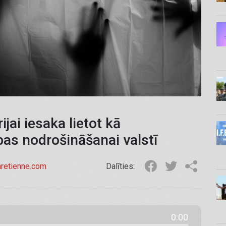
jai iesaka lietot kā
ības nodrošināšanai valstī
hretienne.com
Dalīties:
0:00