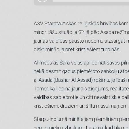
ASV Starptautiskās reliģiskās brīvības kom
minoritāšu situācija Sīrijā pēc Asada rež
jaunās valdības pausto nodomu aizsargāt mi
diskriminācija pret kristiešiem turpinās.
Ahmeds aš Šarā vēlas apliecināt savas pilnv
nekā desmit gadus piemēroto sankciju atcel
al Asada (Bashar Al-Assad) režīmu, jo īpaši i
Tomēr, kā liecina jaunais ziņojums, realitāte 
valdības sabiedrotie un citi nevalstiskie dal
kristiešiem, druziem un šiītu musulmaņiem.
Starp ziņojumā minētajiem piemēriem piem
nemiernieku uzbrukumi Latakijā, kad tika no