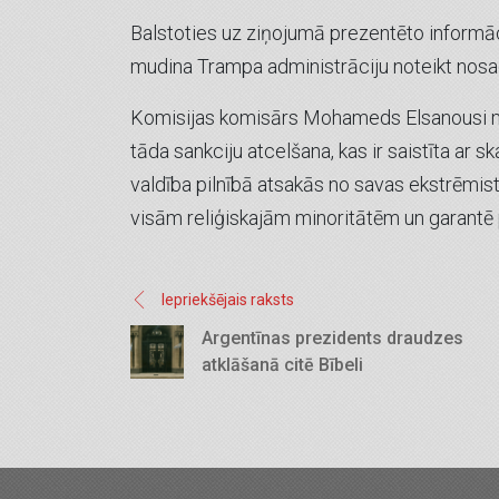
Balstoties uz ziņojumā prezentēto informāci
mudina Trampa administrāciju noteikt nosac
Komisijas komisārs Mohameds Elsanousi med
tāda sankciju atcelšana, kas ir saistīta ar 
valdība pilnībā atsakās no savas ekstrēmist
visām reliģiskajām minoritātēm un garantē pi
Iepriekšējais raksts
Argentīnas prezidents draudzes
atklāšanā citē Bībeli