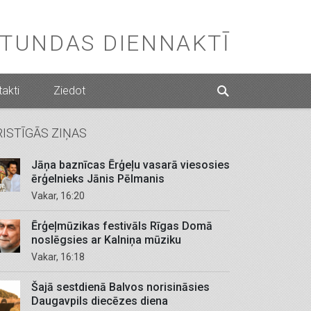
STUNDAS DIENNAKTĪ
akti
Ziedot
RISTĪGĀS ZIŅAS
Jāņa baznīcas Ērģeļu vasarā viesosies
ērģelnieks Jānis Pēlmanis
Vakar, 16:20
Ērģeļmūzikas festivāls Rīgas Domā
noslēgsies ar Kalniņa mūziku
Vakar, 16:18
Šajā sestdienā Balvos norisināsies
Daugavpils diecēzes diena