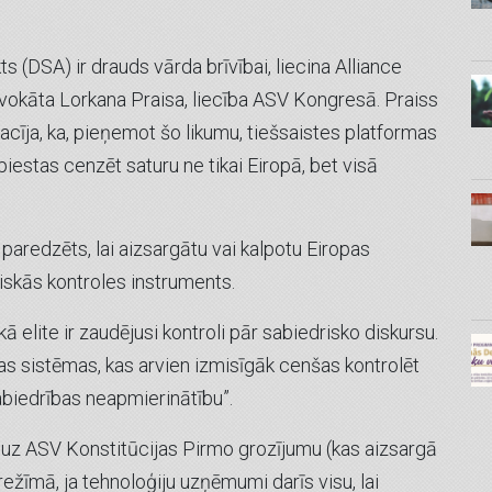
 (DSA) ir drauds vārda brīvībai, liecina Alliance
vokāta Lorkana Praisa, liecība ASV Kongresā. Praiss
acīja, ka, pieņemot šo likumu, tiešsaistes platformas
stas cenzēt saturu ne tikai Eiropā, bet visā
paredzēts, lai aizsargātu vai kalpotu Eiropas
itiskās kontroles instruments.
skā elite ir zaudējusi kontroli pār sabiedrisko diskursu.
as sistēmas, kas arvien izmisīgāk cenšas kontrolēt
abiedrības neapmierinātību”.
es uz ASV Konstitūcijas Pirmo grozījumu (kas aizsargā
režīmā, ja tehnoloģiju uzņēmumi darīs visu, lai