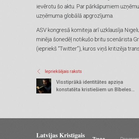
ievērotu šo aktu. Par pārkāpumiem uzņēm
uzņēmuma globālā apgrozījuma.
ASV kongresā komiteja arī uzklausīja Nigelu
minēja šonedēļ notikušo britu scenārista G
(iepriekš “Twitter”), kuros viņš kritizēja tran
Iepriekšējais raksts
Visstiprākā identitātes apziņa
konstatēta kristiešiem un Bībeles
regulāriem lasītājiem