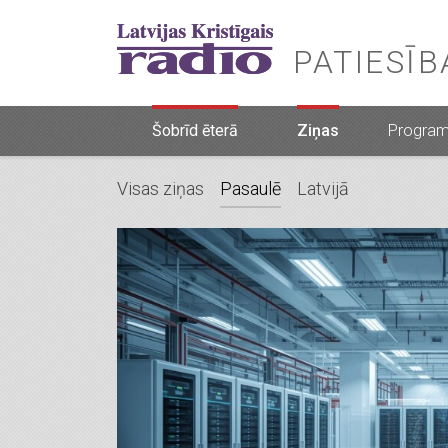
PATIESĪ
Šobrīd ēterā
Ziņas
Progra
Visas ziņas
Pasaulē
Latvijā