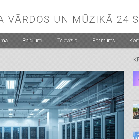
BA VĀRDOS UN MŪZIKĀ 24 
mma
Raidījumi
Televīzija
Par mums
Kont
K