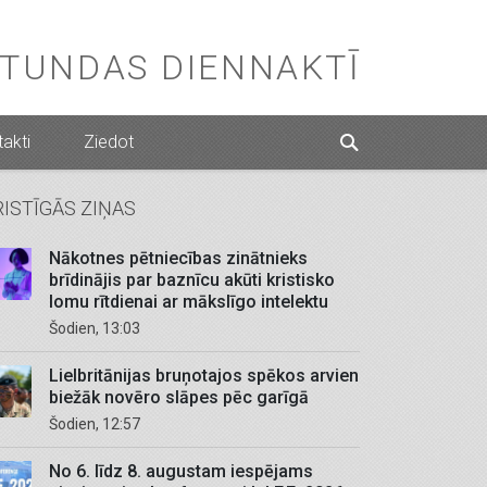
STUNDAS DIENNAKTĪ
akti
Ziedot
RISTĪGĀS ZIŅAS
Nākotnes pētniecības zinātnieks
brīdinājis par baznīcu akūti kristisko
lomu rītdienai ar mākslīgo intelektu
Šodien, 13:03
Lielbritānijas bruņotajos spēkos arvien
biežāk novēro slāpes pēc garīgā
Šodien, 12:57
No 6. līdz 8. augustam iespējams