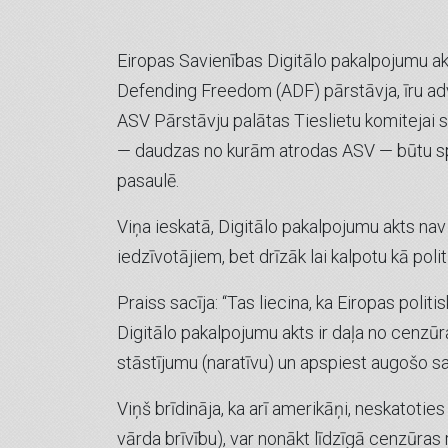
Eiropas Savienības Digitālo pakalpojumu akts
Defending Freedom (ADF) pārstāvja, īru ad
ASV Pārstāvju palātas Tieslietu komitejai s
— daudzas no kurām atrodas ASV — būtu spie
pasaulē.
Viņa ieskatā, Digitālo pakalpojumu akts nav 
iedzīvotājiem, bet drīzāk lai kalpotu kā pol
Praiss sacīja: “Tas liecina, ka Eiropas politi
Digitālo pakalpojumu akts ir daļa no cenzūr
stāstījumu (naratīvu) un apspiest augošo s
Viņš brīdināja, ka arī amerikāņi, neskatoti
vārda brīvību), var nonākt līdzīgā cenzūras 