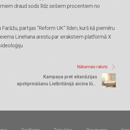
umiem draud sods līdz sešiem procentiem no
 Farāžu, partijas “Reform UK” līderi, kurš kā piemēru
reiema Linehana arestu par ierakstiem platformā X
sideoloģiju.
Nākamais raksts
Kampaņa pret eitanāzijas
apstiprināšanu Lielbritānijā aicina lūgt
un uzrunāt parlamenta deputātus