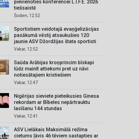
pievienoties konferencei L.I.F.E. 2026
tiešsaistē
Šodien, 12:52
Sportistiem veidotajā evaņģelizācijas
pasākumā vēstij atsaukušies 120
jaunie ASV Džordžijas štata sportisti
Vakar, 12:52
Saūda Arābijas kroņprincim bīskapi
lūdz mainīt attieksmi pret uz nāvi
notiesātajiem kristiešiem
Vakar, 12:47
Nigērijas sieviete pieteikusies Ginesa
rekordam ar Bībeles nepārtrauktu
lasīšanu 144 stundas
Vakar, 12:41
ASV Lielākais Maksimālā režīma
cietums ļāvis 46 tēviem sastapties ar