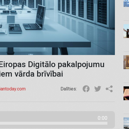
Eiropas Digitālo pakalpojumu
iem vārda brīvībai
tiantoday.com
Dalīties:
0:00