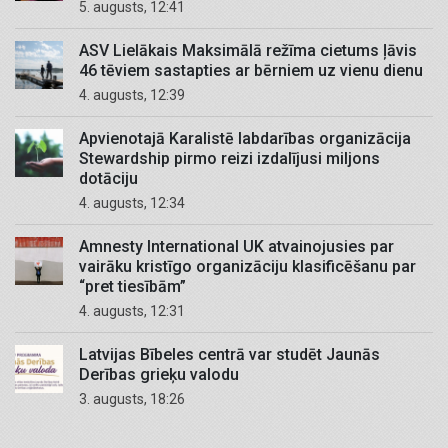
5. augusts, 12:41
ASV Lielākais Maksimālā režīma cietums ļāvis
46 tēviem sastapties ar bērniem uz vienu dienu
4. augusts, 12:39
Apvienotajā Karalistē labdarības organizācija
Stewardship pirmo reizi izdalījusi miljons
dotāciju
4. augusts, 12:34
Amnesty International UK atvainojusies par
vairāku kristīgo organizāciju klasificēšanu par
“pret tiesībām”
4. augusts, 12:31
Latvijas Bībeles centrā var studēt Jaunās
Derības grieķu valodu
3. augusts, 18:26