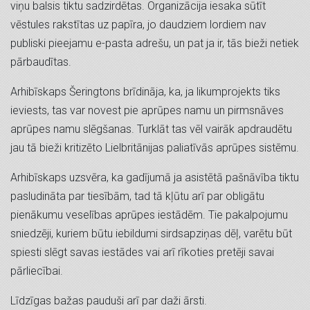
viņu balsis tiktu sadzirdētas. Organizācija iesaka sūtīt
vēstules rakstītas uz papīra, jo daudziem lordiem nav
publiski pieejamu e-pasta adrešu, un pat ja ir, tās bieži netiek
pārbaudītas.
Arhibīskaps Šeringtons brīdināja, ka, ja likumprojekts tiks
ieviests, tas var novest pie aprūpes namu un pirmsnāves
aprūpes namu slēgšanas. Turklāt tas vēl vairāk apdraudētu
jau tā bieži kritizēto Lielbritānijas paliatīvās aprūpes sistēmu.
Arhibīskaps uzsvēra, ka gadījumā ja asistētā pašnāvība tiktu
pasludināta par tiesībām, tad tā kļūtu arī par obligātu
pienākumu veselības aprūpes iestādēm. Tie pakalpojumu
sniedzēji, kuriem būtu iebildumi sirdsapziņas dēļ, varētu būt
spiesti slēgt savas iestādes vai arī rīkoties pretēji savai
pārliecībai.
Līdzīgas bažas pauduši arī par daži ārsti.