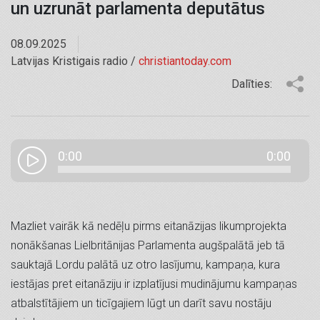
un uzrunāt parlamenta deputātus
08.09.2025
Latvijas Kristigais radio /
christiantoday.com
Dalīties:
0:00
0:00
Mazliet vairāk kā nedēļu pirms eitanāzijas likumprojekta
nonākšanas Lielbritānijas Parlamenta augšpalātā jeb tā
sauktajā Lordu palātā uz otro lasījumu, kampaņa, kura
iestājas pret eitanāziju ir izplatījusi mudinājumu kampaņas
atbalstītājiem un ticīgajiem lūgt un darīt savu nostāju