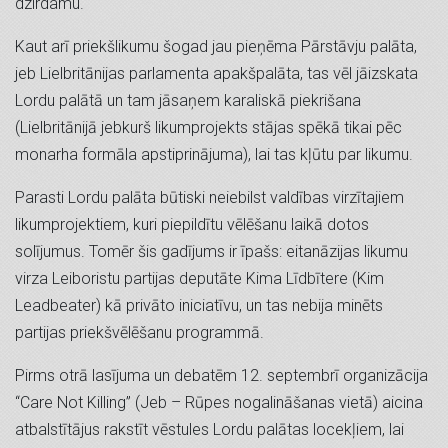
dzirdamu.
Kaut arī priekšlikumu šogad jau pieņēma Pārstāvju palāta,
jeb Lielbritānijas parlamenta apakšpalāta, tas vēl jāizskata
Lordu palātā un tam jāsaņem karaliskā piekrišana
(Lielbritānijā jebkurš likumprojekts stājas spēkā tikai pēc
monarha formāla apstiprinājuma), lai tas kļūtu par likumu.
Parasti Lordu palāta būtiski neiebilst valdības virzītajiem
likumprojektiem, kuri piepildītu vēlēšanu laikā dotos
solījumus. Tomēr šis gadījums ir īpašs: eitanāzijas likumu
virza Leiboristu partijas deputāte Kima Līdbītere (Kim
Leadbeater) kā privāto iniciatīvu, un tas nebija minēts
partijas priekšvēlēšanu programmā.
Pirms otrā lasījuma un debatēm 12. septembrī organizācija
“Care Not Killing” (Jeb – Rūpes nogalināšanas vietā) aicina
atbalstītājus rakstīt vēstules Lordu palātas locekļiem, lai