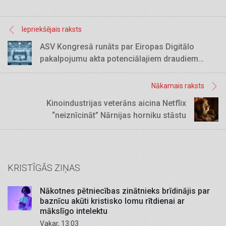
Iepriekšējais raksts
ASV Kongresā runāts par Eiropas Digitālo
pakalpojumu akta potenciālajiem draudiem
vārda brīvībai
Nākamais raksts
Kinoindustrijas veterāns aicina Netflix
“neiznīcināt” Nārnijas horniku stāstu
KRISTĪGĀS ZIŅAS
Nākotnes pētniecības zinātnieks brīdinājis par
baznīcu akūti kristisko lomu rītdienai ar
mākslīgo intelektu
Vakar, 13:03