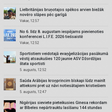
Lielbritānijas bruņotajos spēkos arvien biežāk
novēro slāpes pēc garīgā
Vakar, 12:57
No 6. līdz 8. augustam iespējams pievienoties
konferencei L.I.F.E. 2026 tiešsaistē
Vakar, 12:52
Sportistiem veidotajā evaņģelizācijas pasākumā
vēstij atsaukušies 120 jaunie ASV Džordžijas
štata sportisti
5. augusts, 12:52
Saūda Arābijas kroņprincim bīskapi lūdz mainīt
attieksmi pret uz nāvi notiesātajiem kristiešiem
5. augusts, 12:47
Nigērijas sieviete pieteikusies Ginesa rekordam
ar Bībeles nepārtrauktu lasīšanu 144 stundas