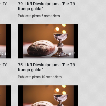
e Tā
79. LKR Dievkalpojums "Pie Tā
Kunga galda"
Publicēts pirms 6 mēnešiem
:32:41
01:18:18
e Tā
75. LKR Dievkalpojums "Pie Tā
Kunga galda"
Publicēts pirms 10 mēnešiem