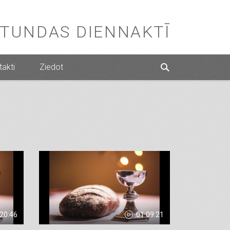
STUNDAS DIENNAKTĪ
akti
Ziedot
:20:46
01:09:21