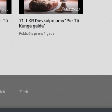
:15:05
01:25:23
e Tā
71. LKR Dievkalpojums "Pie Tā
Kunga galda"
Publicēts pirms 1 gada
akti
Ziedot