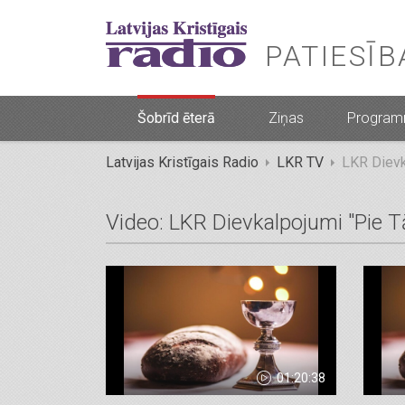
PATIESĪ
Šobrīd ēterā
Ziņas
Progra
Latvijas Kristīgais Radio
LKR TV
LKR Dievk
Video: LKR Dievkalpojumi "Pie 
01:20:38