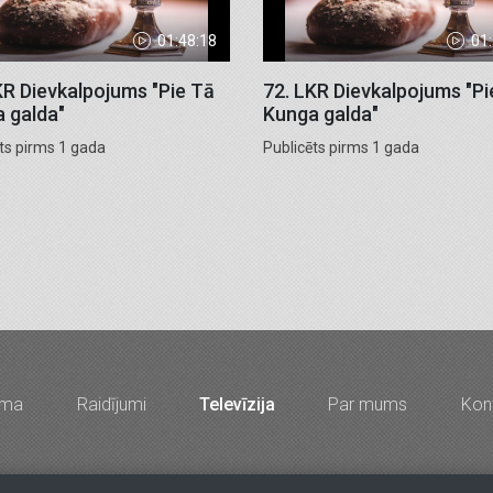
01:48:18
01
KR Dievkalpojums "Pie Tā
72. LKR Dievkalpojums "Pi
 galda"
Kunga galda"
ts pirms 1 gada
Publicēts pirms 1 gada
mma
Raidījumi
Televīzija
Par mums
Kont