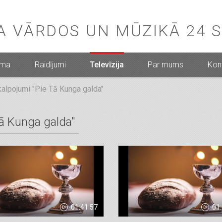
BA VĀRDOS UN MŪZIKĀ 24 
mma
Raidījumi
Televīzija
Par mums
Kont
alpojumi "Pie Tā Kunga galda"
Tā Kunga galda"
01:41:57
01