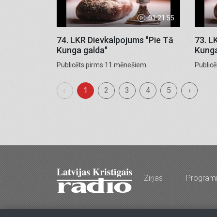
01:21:55
74. LKR Dievkalpojums "Pie Tā
73. L
Kunga galda"
Kunga
Publicēts pirms 11 mēnešiem
Publicē
‹
1
2
3
4
5
›
Ziņas
Progra