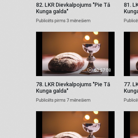
82. LKR Dievkalpojums "Pie Tā
81. L
Kunga galda"
Kunga
Publicēts pirms 3 mēnešiem
Public
01:57:08
78. LKR Dievkalpojums "Pie Tā
77. L
Kunga galda"
Kunga
Publicēts pirms 7 mēnešiem
Public