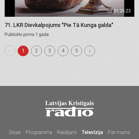
01:25:23
71. LKR Dievkalpojums "Pie Tā Kunga galda"
Publicēts pirms 1 gada
‹
1
2
3
4
5
›
Ziņas
Programma
Raidījumi
Televīzija
Par mums