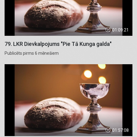
01:09:21
79. LKR Dievkalpojums "Pie Tā Kunga galda"
Publicēts pirms 6 mēnešiem
01:57:08