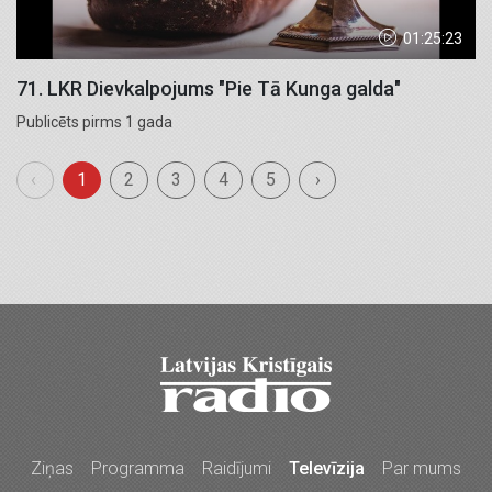
01:25:23
71. LKR Dievkalpojums "Pie Tā Kunga galda"
Publicēts pirms 1 gada
‹
1
2
3
4
5
›
Ziņas
Programma
Raidījumi
Televīzija
Par mums