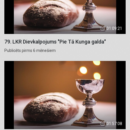
01:09:21
79. LKR Dievkalpojums "Pie Tā Kunga galda"
Publicēts pirms 6 mēnešiem
01:57:08