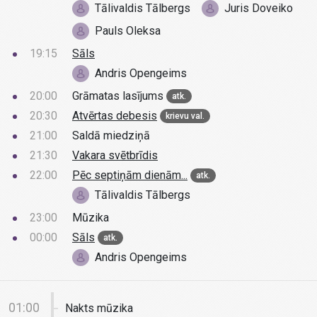
Tālivaldis Tālbergs
Juris Doveiko
Pauls Oleksa
19:15
Sāls
Andris Opengeims
20:00
Grāmatas lasījums
atk.
20:30
Atvērtas debesis
krievu val.
21:00
Saldā miedziņā
21:30
Vakara svētbrīdis
22:00
Pēc septiņām dienām...
atk.
Tālivaldis Tālbergs
23:00
Mūzika
00:00
Sāls
atk.
Andris Opengeims
01:00
Nakts mūzika