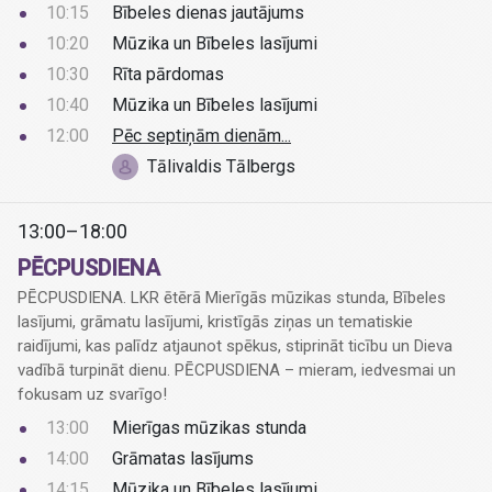
10:15
Bībeles dienas jautājums
10:20
Mūzika un Bībeles lasījumi
10:30
Rīta pārdomas
10:40
Mūzika un Bībeles lasījumi
12:00
Pēc septiņām dienām...
Tālivaldis Tālbergs
13:00–18:00
PĒCPUSDIENA
PĒCPUSDIENA. LKR ētērā Mierīgās mūzikas stunda, Bībeles
lasījumi, grāmatu lasījumi, kristīgās ziņas un tematiskie
raidījumi, kas palīdz atjaunot spēkus, stiprināt ticību un Dieva
vadībā turpināt dienu. PĒCPUSDIENA – mieram, iedvesmai un
fokusam uz svarīgo!
13:00
Mierīgas mūzikas stunda
14:00
Grāmatas lasījums
14:15
Mūzika un Bībeles lasījumi