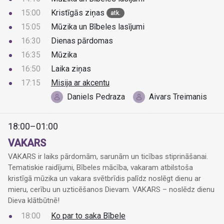
15:00
Kristīgās ziņas
atk.
15:05
Mūzika un Bībeles lasījumi
16:30
Dienas pārdomas
16:35
Mūzika
16:50
Laika ziņas
17:15
Misija ar akcentu
Daniels Pedraza
Aivars Treimanis
18:00–01:00
VAKARS
VAKARS ir laiks pārdomām, sarunām un ticības stiprināšanai.
Tematiskie raidījumi, Bībeles mācība, vakaram atbilstoša
kristīgā mūzika un vakara svētbrīdis palīdz noslēgt dienu ar
mieru, cerību un uzticēšanos Dievam. VAKARS – noslēdz dienu
Dieva klātbūtnē!
18:00
Ko par to saka Bībele