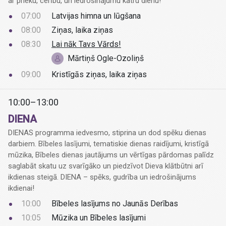
ar prieku, cerību, un iedrošinājumu katru dienu!
07:00
Latvijas himna un lūgšana
08:00
Ziņas, laika ziņas
08:30
Lai nāk Tavs Vārds!
Mārtiņš Ogle-Ozoliņš
09:00
Kristīgās ziņas, laika ziņas
10:00–13:00
DIENA
DIENAS programma iedvesmo, stiprina un dod spēku dienas
darbiem. Bībeles lasījumi, tematiskie dienas raidījumi, kristīgā
mūzika, Bībeles dienas jautājums un vērtīgas pārdomas palīdz
saglabāt skatu uz svarīgāko un piedzīvot Dieva klātbūtni arī
ikdienas steigā. DIENA – spēks, gudrība un iedrošinājums
ikdienai!
10:00
Bībeles lasījums no Jaunās Derības
10:05
Mūzika un Bībeles lasījumi