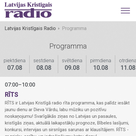
Latvijas Kristīgais Radio
Programma
Programma
piektdiena
sestdiena
svētdiena
pirmdiena
otrdien
07.08
08.08
09.08
10.08
11.08
07:00–10:00
RĪTS
RĪTS ir Latvijas Kristīgā radio rīta programma, kas palīdz iesākt
jaunu dienu ar Dieva Vārdu, labu mūziku un pozitīvu
noskaņojumu! Svarīgākās ziņas no Latvijas un pasaules,
kristīgās ziņas, aktuālā laikapstākļu prognoze, Bībeles lasījumi,
konkursi, intervijas un sirsnīgas sarunas ar klausītājiem. RĪTS -