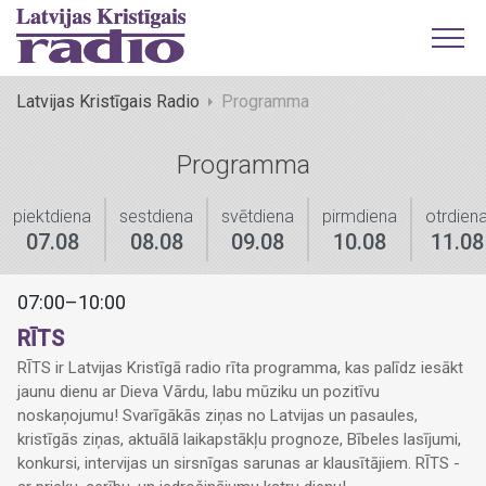
Latvijas Kristīgais Radio
Programma
Programma
piektdiena
sestdiena
svētdiena
pirmdiena
otrdien
07.08
08.08
09.08
10.08
11.08
07:00–10:00
RĪTS
RĪTS ir Latvijas Kristīgā radio rīta programma, kas palīdz iesākt
jaunu dienu ar Dieva Vārdu, labu mūziku un pozitīvu
noskaņojumu! Svarīgākās ziņas no Latvijas un pasaules,
kristīgās ziņas, aktuālā laikapstākļu prognoze, Bībeles lasījumi,
konkursi, intervijas un sirsnīgas sarunas ar klausītājiem. RĪTS -