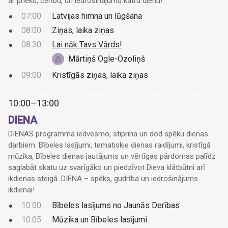
ar prieku, cerību, un iedrošinājumu katru dienu!
07:00
Latvijas himna un lūgšana
08:00
Ziņas, laika ziņas
08:30
Lai nāk Tavs Vārds!
Mārtiņš Ogle-Ozoliņš
09:00
Kristīgās ziņas, laika ziņas
10:00–13:00
DIENA
DIENAS programma iedvesmo, stiprina un dod spēku dienas
darbiem. Bībeles lasījumi, tematiskie dienas raidījumi, kristīgā
mūzika, Bībeles dienas jautājums un vērtīgas pārdomas palīdz
saglabāt skatu uz svarīgāko un piedzīvot Dieva klātbūtni arī
ikdienas steigā. DIENA – spēks, gudrība un iedrošinājums
ikdienai!
10:00
Bībeles lasījums no Jaunās Derības
10:05
Mūzika un Bībeles lasījumi