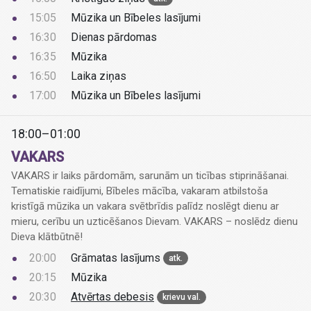
15:05
Mūzika un Bībeles lasījumi
16:30
Dienas pārdomas
16:35
Mūzika
16:50
Laika ziņas
17:00
Mūzika un Bībeles lasījumi
18:00–01:00
VAKARS
VAKARS ir laiks pārdomām, sarunām un ticības stiprināšanai.
Tematiskie raidījumi, Bībeles mācība, vakaram atbilstoša
kristīgā mūzika un vakara svētbrīdis palīdz noslēgt dienu ar
mieru, cerību un uzticēšanos Dievam. VAKARS – noslēdz dienu
Dieva klātbūtnē!
20:00
Grāmatas lasījums
atk.
20:15
Mūzika
20:30
Atvērtas debesis
krievu val.