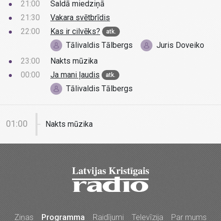
21:00
Saldā miedziņā
21:30
Vakara svētbrīdis
22:00
Kas ir cilvēks?
atk.
Tālivaldis Tālbergs
Juris Doveiko
23:00
Nakts mūzika
00:00
Ja mani ļaudis
atk.
Tālivaldis Tālbergs
01:00
Nakts mūzika
Ziņas
Programma
Raidījumi
Televīzija
Par mums