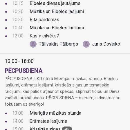
10:15
Bībeles dienas jautājums
10:20
Mūzika un Bībeles lasījumi
10:30
Rīta pārdomas
10:40
Mūzika un Bībeles lasījumi
12:00
Kas ir cilvēks?
Tālivaldis Tālbergs
Juris Doveiko
13:00–18:00
PĒCPUSDIENA
PĒCPUSDIENA. LKR ētērā Mierīgās mūzikas stunda, Bībeles
lasījumi, grāmatu lasījumi, kristīgās ziņas un tematiskie
raidījumi, kas palīdz atjaunot spēkus, stiprināt ticību un Dieva
vadībā turpināt dienu. PĒCPUSDIENA – mieram, iedvesmai un
fokusam uz svarīgo!
13:00
Mierīgās mūzikas stunda
14:00
Grāmatas lasījums
15:00
Kristīgās ziņas
atk.