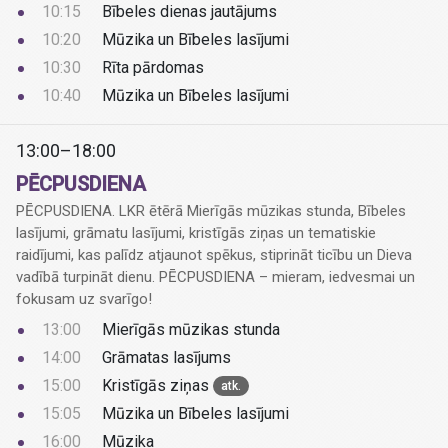
10:15
Bībeles dienas jautājums
10:20
Mūzika un Bībeles lasījumi
10:30
Rīta pārdomas
10:40
Mūzika un Bībeles lasījumi
13:00–18:00
PĒCPUSDIENA
PĒCPUSDIENA. LKR ētērā Mierīgās mūzikas stunda, Bībeles
lasījumi, grāmatu lasījumi, kristīgās ziņas un tematiskie
raidījumi, kas palīdz atjaunot spēkus, stiprināt ticību un Dieva
vadībā turpināt dienu. PĒCPUSDIENA – mieram, iedvesmai un
fokusam uz svarīgo!
13:00
Mierīgās mūzikas stunda
14:00
Grāmatas lasījums
15:00
Kristīgās ziņas
atk.
15:05
Mūzika un Bībeles lasījumi
16:00
Mūzika