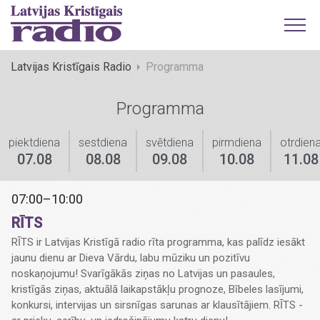
Latvijas Kristīgais Radio
Programma
Programma
piektdiena
sestdiena
svētdiena
pirmdiena
otrdien
07.08
08.08
09.08
10.08
11.08
07:00–10:00
RĪTS
RĪTS ir Latvijas Kristīgā radio rīta programma, kas palīdz iesākt
jaunu dienu ar Dieva Vārdu, labu mūziku un pozitīvu
noskaņojumu! Svarīgākās ziņas no Latvijas un pasaules,
kristīgās ziņas, aktuālā laikapstākļu prognoze, Bībeles lasījumi,
konkursi, intervijas un sirsnīgas sarunas ar klausītājiem. RĪTS -