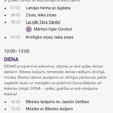
ar prieku, cerību, un iedrošinājumu katru dienu!
07:00
Latvijas himna un lūgšana
08:00
Ziņas, laika ziņas
08:30
Lai nāk Tavs Vārds!
Mārtiņš Ogle-Ozoliņš
09:00
Kristīgās ziņas, laika ziņas
10:00–13:00
DIENA
DIENAS programma iedvesmo, stiprina un dod spēku dienas
darbiem. Bībeles lasījumi, tematiskie dienas raidījumi, kristīgā
mūzika, Bībeles dienas jautājums un vērtīgas pārdomas palīdz
saglabāt skatu uz svarīgāko un piedzīvot Dieva klātbūtni arī
ikdienas steigā. DIENA – spēks, gudrība un iedrošinājums
ikdienai!
10:00
Bībeles lasījums no Jaunās Derības
10:05
Mūzika un Bībeles lasījumi