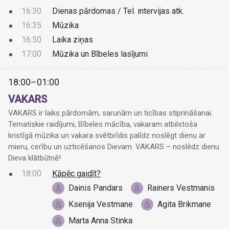
16:30
Dienas pārdomas / Tel. intervijas atk.
16:35
Mūzika
16:50
Laika ziņas
17:00
Mūzika un Bībeles lasījumi
18:00–01:00
VAKARS
VAKARS ir laiks pārdomām, sarunām un ticības stiprināšanai.
Tematiskie raidījumi, Bībeles mācība, vakaram atbilstoša
kristīgā mūzika un vakara svētbrīdis palīdz noslēgt dienu ar
mieru, cerību un uzticēšanos Dievam. VAKARS – noslēdz dienu
Dieva klātbūtnē!
18:00
Kāpēc gaidīt?
Dainis Pandars
Rainers Vestmanis
Ksenija Vestmane
Agita Brikmane
Marta Anna Stinka