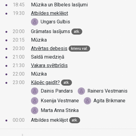
18:45
Mūzika un Bībeles lasījumi
19:30
Atbildes meklējot
Ungars Gulbis
20:00
Grāmatas lasījums
atk.
20:15
Mūzika
20:30
Atvērtas debesis
krievu val.
21:00
Saldā miedziņā
21:30
Vakara svētbrīdis
22:00
Mūzika
23:00
Kāpēc gaidīt?
atk.
Dainis Pandars
Rainers Vestmanis
Ksenija Vestmane
Agita Brikmane
Marta Anna Stinka
00:00
Atbildes meklējot
atk.