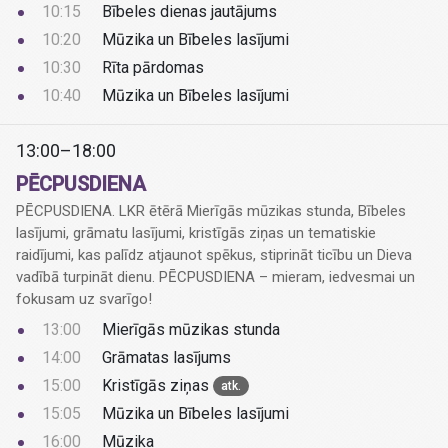
10:15
Bībeles dienas jautājums
10:20
Mūzika un Bībeles lasījumi
10:30
Rīta pārdomas
10:40
Mūzika un Bībeles lasījumi
13:00–18:00
PĒCPUSDIENA
PĒCPUSDIENA. LKR ētērā Mierīgās mūzikas stunda, Bībeles
lasījumi, grāmatu lasījumi, kristīgās ziņas un tematiskie
raidījumi, kas palīdz atjaunot spēkus, stiprināt ticību un Dieva
vadībā turpināt dienu. PĒCPUSDIENA – mieram, iedvesmai un
fokusam uz svarīgo!
13:00
Mierīgās mūzikas stunda
14:00
Grāmatas lasījums
15:00
Kristīgās ziņas
atk.
15:05
Mūzika un Bībeles lasījumi
16:00
Mūzika