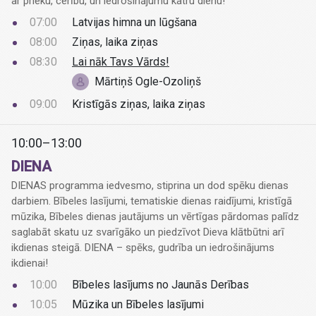
ar prieku, cerību, un iedrošinājumu katru dienu!
07:00
Latvijas himna un lūgšana
08:00
Ziņas, laika ziņas
08:30
Lai nāk Tavs Vārds!
Mārtiņš Ogle-Ozoliņš
09:00
Kristīgās ziņas, laika ziņas
10:00–13:00
DIENA
DIENAS programma iedvesmo, stiprina un dod spēku dienas
darbiem. Bībeles lasījumi, tematiskie dienas raidījumi, kristīgā
mūzika, Bībeles dienas jautājums un vērtīgas pārdomas palīdz
saglabāt skatu uz svarīgāko un piedzīvot Dieva klātbūtni arī
ikdienas steigā. DIENA – spēks, gudrība un iedrošinājums
ikdienai!
10:00
Bībeles lasījums no Jaunās Derības
10:05
Mūzika un Bībeles lasījumi