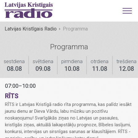
Latvijas Kristīgais Radio
Programma
Programma
sestdiena
svētdiena
pirmdiena
otrdiena
trešdiena
08.08
09.08
10.08
11.08
12.08
07:00–10:00
RĪTS
RĪTS ir Latvijas Kristīgā radio rīta programma, kas palīdz iesākt
jaunu dienu ar Dieva Vārdu, labu mūziku un pozitīvu
noskaņojumu! Svarīgākās ziņas no Latvijas un pasaules,
kristīgās ziņas, aktuālā laikapstākļu prognoze, Bībeles lasījumi,
konkursi, intervijas un sirsnīgas sarunas ar klausītājiem. RĪTS -