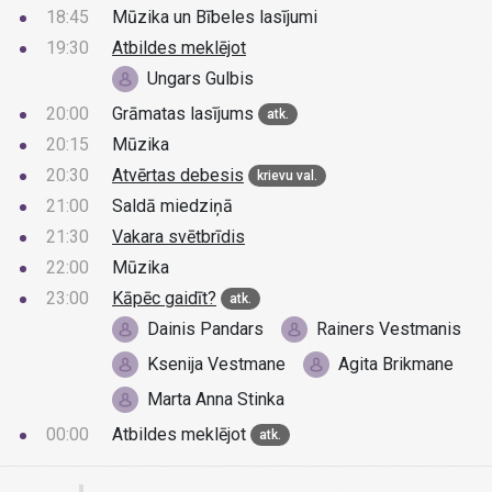
18:45
Mūzika un Bībeles lasījumi
19:30
Atbildes meklējot
Ungars Gulbis
20:00
Grāmatas lasījums
atk.
20:15
Mūzika
20:30
Atvērtas debesis
krievu val.
21:00
Saldā miedziņā
21:30
Vakara svētbrīdis
22:00
Mūzika
23:00
Kāpēc gaidīt?
atk.
Dainis Pandars
Rainers Vestmanis
Ksenija Vestmane
Agita Brikmane
Marta Anna Stinka
00:00
Atbildes meklējot
atk.