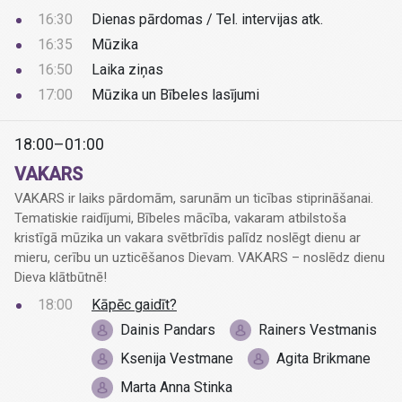
16:30
Dienas pārdomas / Tel. intervijas atk.
16:35
Mūzika
16:50
Laika ziņas
17:00
Mūzika un Bībeles lasījumi
18:00–01:00
VAKARS
VAKARS ir laiks pārdomām, sarunām un ticības stiprināšanai.
Tematiskie raidījumi, Bībeles mācība, vakaram atbilstoša
kristīgā mūzika un vakara svētbrīdis palīdz noslēgt dienu ar
mieru, cerību un uzticēšanos Dievam. VAKARS – noslēdz dienu
Dieva klātbūtnē!
18:00
Kāpēc gaidīt?
Dainis Pandars
Rainers Vestmanis
Ksenija Vestmane
Agita Brikmane
Marta Anna Stinka