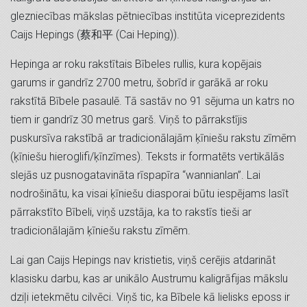
glezniecības mākslas pētniecības institūta viceprezidents
Caijs Hepings (蔡和平 (Cai Heping)).
Hepinga ar roku rakstītais Bībeles rullis, kura kopējais
garums ir gandrīz 2700 metru, šobrīd ir garākā ar roku
rakstītā Bībele pasaulē. Tā sastāv no 91 sējuma un katrs no
tiem ir gandrīz 30 metrus garš. Viņš to pārrakstījis
puskursīva rakstībā ar tradicionālajām ķīniešu rakstu zīmēm
(ķīniešu hieroglifi/ķīnzīmes). Teksts ir formatēts vertikālās
slejās uz pusnogatavināta rīspapīra “wannianlan”. Lai
nodrošinātu, ka visai ķīniešu diasporai būtu iespējams lasīt
pārrakstīto Bībeli, viņš uzstāja, ka to rakstīs tieši ar
tradicionālajām ķīniešu rakstu zīmēm.
Lai gan Caijs Hepings nav kristietis, viņš cerējis atdarināt
klasisku darbu, kas ar unikālo Austrumu kaligrāfijas mākslu
dziļi ietekmētu cilvēci. Viņš tic, ka Bībele kā lielisks eposs ir