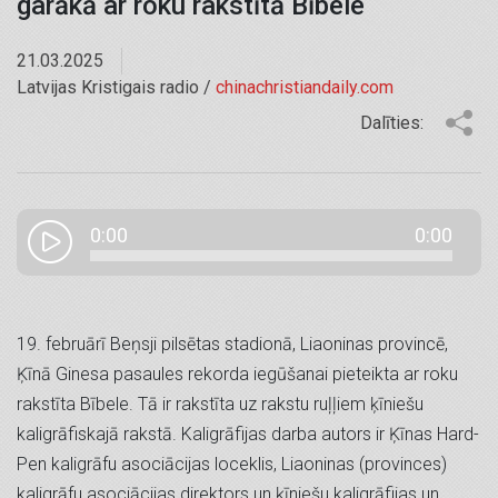
garākā ar roku rakstītā Bībele
21.03.2025
Latvijas Kristigais radio /
chinachristiandaily.com
Dalīties:
0:00
0:00
19. februārī Beņsji pilsētas stadionā, Liaoninas provincē,
Ķīnā Ginesa pasaules rekorda iegūšanai pieteikta ar roku
rakstīta Bībele. Tā ir rakstīta uz rakstu ruļļiem ķīniešu
kaligrāfiskajā rakstā. Kaligrāfijas darba autors ir Ķīnas Hard-
Pen kaligrāfu asociācijas loceklis, Liaoninas (provinces)
kaligrāfu asociācijas direktors un ķīniešu kaligrāfijas un