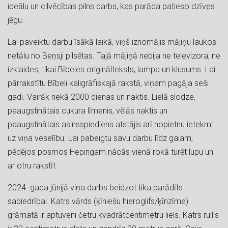
ideālu un cilvēcības pilns darbs, kas parāda patieso dzīves
jēgu.
Lai paveiktu darbu īsākā laikā, viņš iznomājis mājiņu laukos
netālu no Beņsji pilsētas. Tajā mājiņā nebija ne televizora, ne
izklaides, tikai Bībeles oriģinālteksts, lampa un klusums. Lai
pārrakstītu Bībeli kaligrāfiskajā rakstā, viņam pagāja seši
gadi. Vairāk nekā 2000 dienas un naktis. Lielā slodze,
paaugstinātais cukura līmenis, vēlās naktis un
paaugstinātais asinsspiediens atstājis arī nopietnu ietekmi
uz viņa veselību. Lai pabeigtu savu darbu līdz galam,
pēdējos posmos Hepingam nācās vienā rokā turēt lupu un
ar otru rakstīt.
2024. gada jūnijā viņa darbs beidzot tika parādīts
sabiedrībai. Katrs vārds (ķīniešu hieroglifs/ķīnzīme)
grāmatā ir aptuveni četru kvadrātcentimetru liels. Katrs rullis