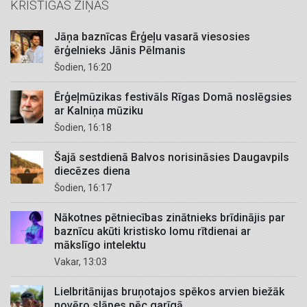
KRISTĪGĀS ZIŅAS
Jāņa baznīcas Ērģeļu vasarā viesosies
ērģelnieks Jānis Pēlmanis
Šodien, 16:20
Ērģeļmūzikas festivāls Rīgas Domā noslēgsies
ar Kalniņa mūziku
Šodien, 16:18
Šajā sestdienā Balvos norisināsies Daugavpils
diecēzes diena
Šodien, 16:17
Nākotnes pētniecības zinātnieks brīdinājis par
baznīcu akūti kristisko lomu rītdienai ar
mākslīgo intelektu
Vakar, 13:03
Lielbritānijas bruņotajos spēkos arvien biežāk
novēro slāpes pēc garīgā