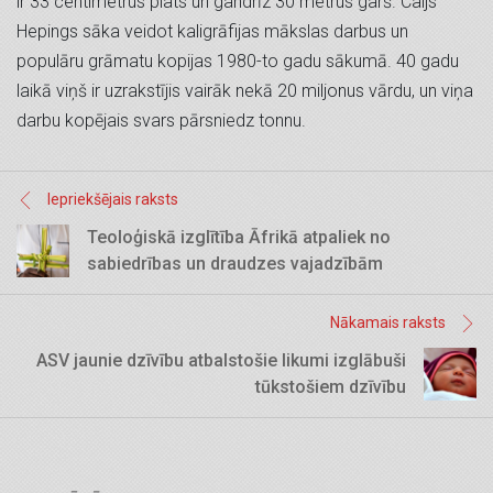
ir 33 centimetrus plats un gandrīz 30 metrus garš. Caijs
Hepings sāka veidot kaligrāfijas mākslas darbus un
populāru grāmatu kopijas 1980-to gadu sākumā. 40 gadu
laikā viņš ir uzrakstījis vairāk nekā 20 miljonus vārdu, un viņa
darbu kopējais svars pārsniedz tonnu.
Iepriekšējais raksts
Teoloģiskā izglītība Āfrikā atpaliek no
sabiedrības un draudzes vajadzībām
Nākamais raksts
ASV jaunie dzīvību atbalstošie likumi izglābuši
tūkstošiem dzīvību