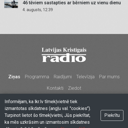
46 tēviem sastapties ar bērniem uz vienu dienu
4. augusts, 12:39
Ziņas
Programma
Raidījumi
Televīzija
Par mums
Kontakti
Ziedot
Informējam, ka lkr.lv tīmekļvietnē tiek
Stabu iela 77a, Rīga, LV-1009, Latvija
•
Tālr. 67213704,
izmantotas sīkdatnes (angļu val. "cookies").
67210096, e-pasts
lkr@lkr.lv
•
Copyright 2026 SIA "Vārds
Turpinot lietot šo tīmekļvietni, Jūs piekrītat,
Piekrītu
& Co" - Latvijas Kristīgais radio
ka mēs uzkrāsim un izmantosim sīkdatnes