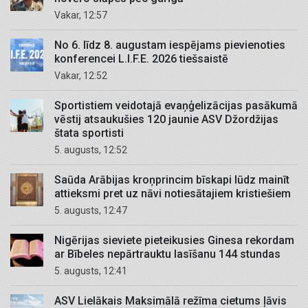
Vakar, 12:57
No 6. līdz 8. augustam iespējams pievienoties
konferencei L.I.F.E. 2026 tiešsaistē
Vakar, 12:52
Sportistiem veidotajā evaņģelizācijas pasākumā
vēstij atsaukušies 120 jaunie ASV Džordžijas
štata sportisti
5. augusts, 12:52
Saūda Arābijas kroņprincim bīskapi lūdz mainīt
attieksmi pret uz nāvi notiesātajiem kristiešiem
5. augusts, 12:47
Nigērijas sieviete pieteikusies Ginesa rekordam
ar Bībeles nepārtrauktu lasīšanu 144 stundas
5. augusts, 12:41
ASV Lielākais Maksimālā režīma cietums ļāvis