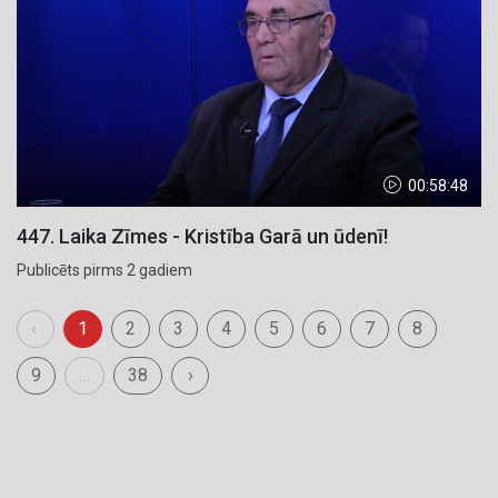
00:58:48
447. Laika Zīmes - Kristība Garā un ūdenī!
Publicēts pirms 2 gadiem
‹
1
2
3
4
5
6
7
8
9
…
38
›