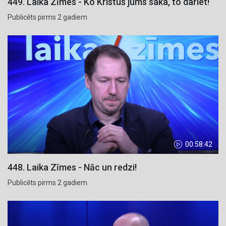
449. Laika Zīmes - Ko Kristus jums saka, to dariet!
Publicēts pirms 2 gadiem
00:58:42
448. Laika Zīmes - Nāc un redzi!
Publicēts pirms 2 gadiem