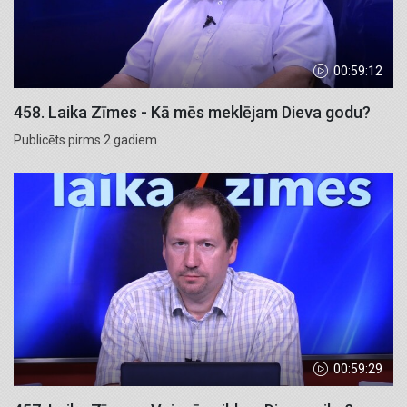
00:59:12
458. Laika Zīmes - Kā mēs meklējam Dieva godu?
Publicēts pirms 2 gadiem
00:59:29