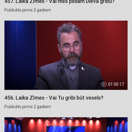
457. Laika Zīmes - Vai mēs pildam Dieva gribu?
Publicēts pirms 2 gadiem
01:00:17
456. Laika Zīmes - Vai Tu gribi būt vesels?
Publicēts pirms 2 gadiem